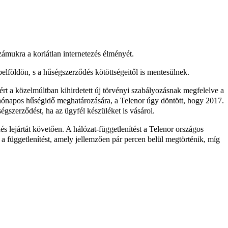
számukra a korlátlan internetezés élményét.
elföldön, s a hűségszerződés kötöttségeitől is mentesülnek.
ért a közelmúltban kihirdetett új törvényi szabályozásnak megfelelve a
 hónapos hűségidő meghatározására, a Telenor úgy döntött, hogy 2017.
égszerződést, ha az ügyfél készüléket is vásárol.
s lejártát követően. A hálózat-függetlenítést a Telenor országos
 a függetlenítést, amely jellemzően pár percen belül megtörténik, míg