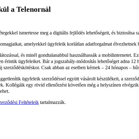
kül a Telenornál
egekkel ismertesse meg a digitális fejlődés lehetőségeit, és biztosítsa 
omagjaikat, amelyekkel ügyfeleik korlátlan adatforgalmat élvezhetnek b
átozással, és minél gondtalanabbul használhassák a mobilinternetet. Ez
en érintik ügyfeleiket. Bár a jogszabály-módosítás lehetőséget adna 12
, új szerződéskötéskor. Csak abban az esetben kérnek – 24 hónapos – hűs
tlenítik ügyfeleik szerződéssel együtt vásárolt készülékeit, a szerződé
ek. Kollégáik egy rövid ellenőrzést követően még a helyszínen elvégzik
ehet.
erződési Feltételeik
tartalmazzák.