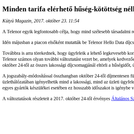
Minden tarifa elérhető hűség-kötöttség nél
Kütyü Magazin, 2017. október 23. 11:54
A Telenor egyik legfontosabb célja, hogy mind szélesebb társadalmi rét
Idén májusban a piacon elsőként mutatták be Telenor Hello Data díjcs
Továbbra is arra törekednek, hogy ügyfeleik a lehető legkevesebb korl
Telenor számos olyan további változtatást vezet be, amelyek kedvező
október 24-től az összes lakossági díjcsomagjánál eltörli a hűségidőt
A jogszabály-módosítással összhangban október 24-től díjmentesen függe
üzlethálózatában igényelhetik mind a lakossági, mind az üzleti ügyfel
egyes gyártók készülékei esetében ez hosszabb időszakot is igénybe v
A változtatások részleteit a 2017. október 24-től érvényes
Általános Sz