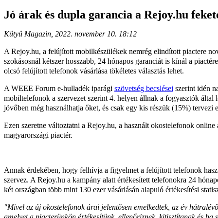
Jó árak és dupla garancia a Rejoy.hu feket
Kütyü Magazin, 2022. november 10. 18:12
A Rejoy.hu, a felújított mobilkészülékek nemrég elindított piactere n
szokásosnál kétszer hosszabb, 24 hónapos garanciát is kínál a piactér
olcsó felújított telefonok vásárlása tökéletes választás lehet.
A WEEE Forum e-hulladék iparági
szövetség becslései
szerint idén n
mobiltelefonok a szervezet szerint 4. helyen állnak a fogyasztók által
jövőben még használhatja őket, és csak egy kis részük (15%) tervezi 
Ezen szeretne változtatni a Rejoy.hu, a használt okostelefonok online 
magyarországi piactér.
Annak érdekében, hogy felhívja a figyelmet a felújított telefonok ha
szervez. A Rejoy.hu a kampány alatt értékesített telefonokra 24 hóna
két országban több mint 130 ezer vásárlásán alapuló értékesítési stat
"Mivel az új okostelefonok árai jelentősen emelkedtek, az év hátralév
amelyet a piacterünkön értékesítünk, ellenőriznek, kitisztítanak és ha