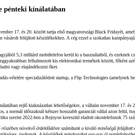
e pénteki kínálatában
ovember 17. és 20. között tartja első magyarországi Black Fridayét, ame
en vásárolt felújított készülékekhez. A cég ezzel a szokatlan kampányaj
agyjából 5,3 milliárd mobiltelefon kerül ki a használatból, és ezeknek 
 leggyakrabban felhalmozott kis elektronikai termékek között, főként az
eladni vagy elajándékozni őket.
adás-vételére specializálódott startup, a Flip Technologies (amelynek b
sználatában rejlő kiaknázatlan lehetőségekre, a vállalat november 17.
pos, a normál időszaknál kétszer hosszabb garanciát vállal azon felül,
isztika szerint 2022-ben a Rejoyon keresztül eladott okostelefonok 75 s
ő részében növekvő érdeklődésre számítunk a kiváló minőségű felújított 
 szükséges, javítanak. A készülékek mindegyiket egy-egy új papírdobozba