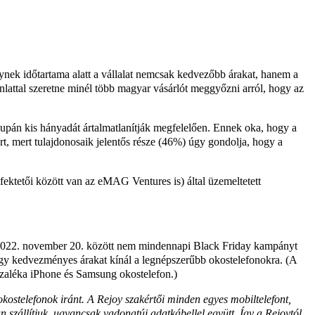
lynek időtartama alatt a vállalat nemcsak kedvezőbb árakat, hanem a
ánlattal szeretne minél több magyar vásárlót meggyőzni arról, hogy az
csupán kis hányadát ártalmatlanítják megfelelően. Ennek oka, hogy a
ért, mert tulajdonosaik jelentős része (46%) úgy gondolja, hogy a
efektetői között van az eMAG Ventures is) által üzemeltetett
 és 2022. november 20. között nem mindennapi Black Friday kampányt
 hogy kedvezményes árakat kínál a legnépszerűbb okostelefonokra. (A
zázaléka iPhone és Samsung okostelefon.)
okostelefonok iránt. A Rejoy szakértői minden egyes mobiltelefont,
n szállítjuk, ugyancsak vadonatúj adatkábellel együtt. Így a Rejoytól