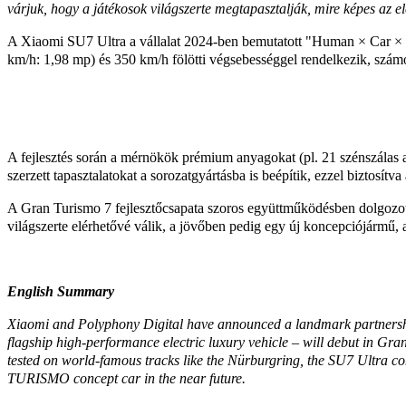
várjuk, hogy a játékosok világszerte megtapasztalják, mire képes az 
A Xiaomi SU7 Ultra a vállalat 2024-ben bemutatott "Human × Car × H
km/h: 1,98 mp) és 350 km/h fölötti végsebességgel rendelkezik, számos
A fejlesztés során a mérnökök prémium anyagokat (pl. 21 szénszálas a
szerzett tapasztalatokat a sorozatgyártásba is beépítik, ezzel biztosítv
A Gran Turismo 7 fejlesztőcsapata szoros együttműködésben dolgozott
világszerte elérhetővé válik, a jövőben pedig egy új koncepciój
English Summary
Xiaomi and Polyphony Digital have announced a landmark partnership
flagship high-performance electric luxury vehicle – will debut in Gra
tested on world-famous tracks like the Nürburgring, the SU7 Ultra 
TURISMO concept car in the near future.