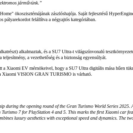
elektromos járművünk.”
ome" ökoszisztémájának zászlóshajója. Saját fejlesztésű HyperEngine
 pályarekordot felállítva a négyajtós kategóriában.
lkatrészt) alkalmaztak, és a SU7 Ultra-t világszínvonalú tesztkörnyez
a a teljesítmény, a vezethetőség és a biztonság egyensúlyát.
 a Xiaomi EV mérnökeivel, hogy a SU7 Ultra digitális mása hűen tükröz
ármű, a Xiaomi VISION GRAN TURISMO is várható.
 during the opening round of the Gran Turismo World Series 2025. As 
n Turismo 7 for PlayStation 4 and 5. This marks the first Xiaomi car fe
combines luxury aesthetics with exceptional speed and dynamics. The