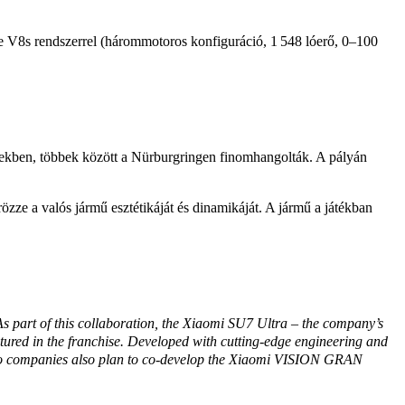
 V8s rendszerrel (hárommotoros konfiguráció, 1 548 lóerő, 0–100
etekben, többek között a Nürburgringen finomhangolták. A pályán
ze a valós jármű esztétikáját és dinamikáját. A jármű a játékban
part of this collaboration, the Xiaomi SU7 Ultra – the company’s
atured in the franchise. Developed with cutting-edge engineering and
 two companies also plan to co-develop the Xiaomi VISION GRAN