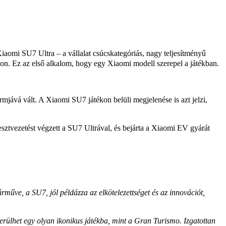
iaomi SU7 Ultra – a vállalat csúcskategóriás, nagy teljesítményű
kon. Ez az első alkalom, hogy egy Xiaomi modell szerepel a játékban.
mjává vált. A Xiaomi SU7 játékon belüli megjelenése is azt jelzi,
sztvezetést végzett a SU7 Ultrával, és bejárta a Xiaomi EV gyárát
műve, a SU7, jól példázza az elkötelezettséget és az innovációt,
ülhet egy olyan ikonikus játékba, mint a Gran Turismo. Izgatottan