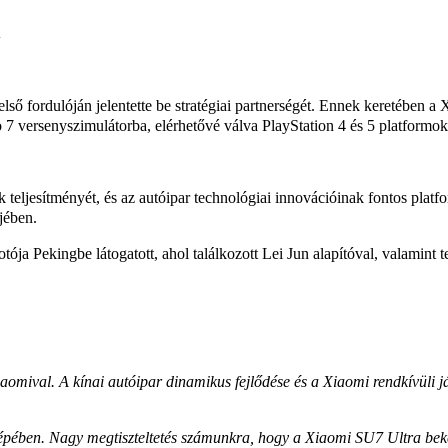
l
ő fordulóján jelentette be stratégiai partnerségét. Ennek keretében a X
 7 versenyszimulátorba, elérhetővé válva PlayStation 4 és 5 platformo
eljesítményét, és az autóipar technológiai innovációinak fontos platfor
jében.
 Pekingbe látogatott, ahol találkozott Lei Jun alapítóval, valamint te
omival. A kínai autóipar dinamikus fejlődése és a Xiaomi rendkívüli jár
pében. Nagy megtiszteltetés számunkra, hogy a Xiaomi SU7 Ultra beker