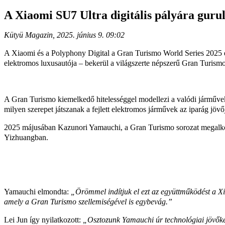
A Xiaomi SU7 Ultra digitális pályára guru
Kütyü Magazin, 2025. június 9. 09:02
A Xiaomi és a Polyphony Digital a Gran Turismo World Series 2025 els
elektromos luxusautója – bekerül a világszerte népszerű Gran Turismo
A Gran Turismo kiemelkedő hitelességgel modellezi a valódi járművek t
milyen szerepet játszanak a fejlett elektromos járművek az iparág jövő
2025 májusában Kazunori Yamauchi, a Gran Turismo sorozat megalkotója
Yizhuangban.
Yamauchi elmondta:
„Örömmel indítjuk el ezt az együttműködést a Xia
amely a Gran Turismo szellemiségével is egybevág.”
Lei Jun így nyilatkozott:
„Osztozunk Yamauchi úr technológiai jövőké