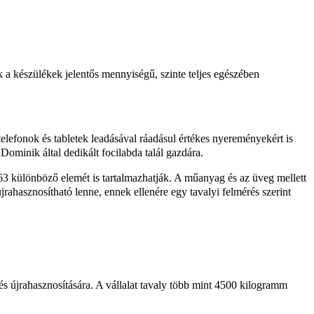
k a készülékek jelentős mennyiségű, szinte teljes egészében
lefonok és tabletek leadásával ráadásul értékes nyereményekért is
Dominik által dedikált focilabda talál gazdára.
3 különböző elemét is tartalmazhatják. A műanyag és az üveg mellett
rahasznosítható lenne, ennek ellenére egy tavalyi felmérés szerint
 és újrahasznosítására. A vállalat tavaly több mint 4500 kilogramm