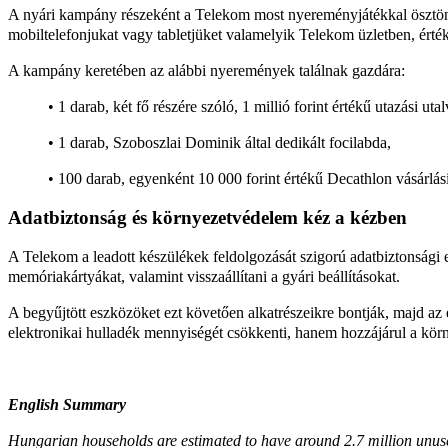
A nyári kampány részeként a Telekom most nyereményjátékkal ösztönzi 
mobiltelefonjukat vagy tabletjüket valamelyik Telekom üzletben, érték
A kampány keretében az alábbi nyeremények találnak gazdára:
• 1 darab, két fő részére szóló, 1 millió forint értékű utazási uta
• 1 darab, Szoboszlai Dominik által dedikált focilabda,
• 100 darab, egyenként 10 000 forint értékű Decathlon vásárlási
Adatbiztonság és környezetvédelem kéz a kézben
A Telekom a leadott készülékek feldolgozását szigorú adatbiztonsági e
memóriakártyákat, valamint visszaállítani a gyári beállításokat.
A begyűjtött eszközöket ezt követően alkatrészeikre bontják, majd a
elektronikai hulladék mennyiségét csökkenti, hanem hozzájárul a körn
English Summary
Hungarian households are estimated to have around 2.7 million unused