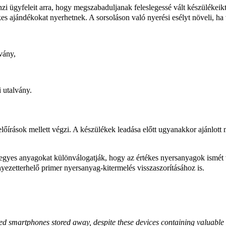
ügyfeleit arra, hogy megszabaduljanak feleslegessé vált készülékeiktől
es ajándékokat nyerhetnek. A sorsoláson való nyerési esélyt növeli, ha 
lvány,
 utalvány.
lőírások mellett végzi. A készülékek leadása előtt ugyanakkor ajánlott m
z egyes anyagokat különválogatják, hogy az értékes nyersanyagok ismét
yezetterhelő primer nyersanyag-kitermelés visszaszorításához is.
 smartphones stored away, despite these devices containing valuable m