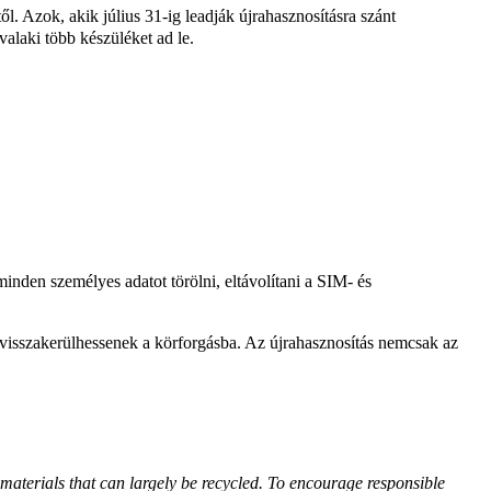
. Azok, akik július 31-ig leadják újrahasznosításra szánt
valaki több készüléket ad le.
inden személyes adatot törölni, eltávolítani a SIM- és
 visszakerülhessenek a körforgásba. Az újrahasznosítás nemcsak az
aterials that can largely be recycled. To encourage responsible