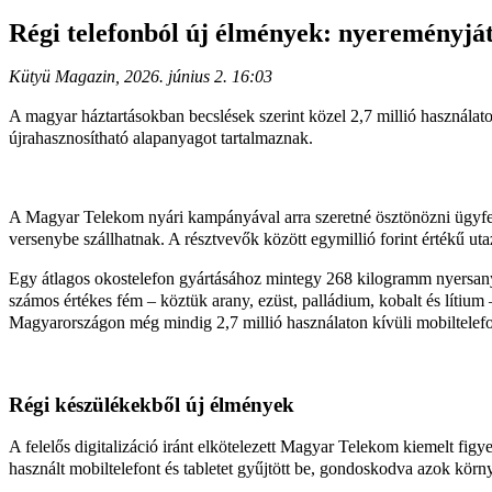
Régi telefonból új élmények: nyereményját
Kütyü Magazin, 2026. június 2. 16:03
A magyar háztartásokban becslések szerint közel 2,7 millió használato
újrahasznosítható alapanyagot tartalmaznak.
A Magyar Telekom nyári kampányával arra szeretné ösztönözni ügyfelei
versenybe szállhatnak. A résztvevők között egymillió forint értékű uta
Egy átlagos okostelefon gyártásához mintegy 268 kilogramm nyersany
számos értékes fém – köztük arany, ezüst, palládium, kobalt és lítium
Magyarországon még mindig 2,7 millió használaton kívüli mobiltelef
Régi készülékekből új élmények
A felelős digitalizáció iránt elkötelezett Magyar Telekom kiemelt figy
használt mobiltelefont és tabletet gyűjtött be, gondoskodva azok körny