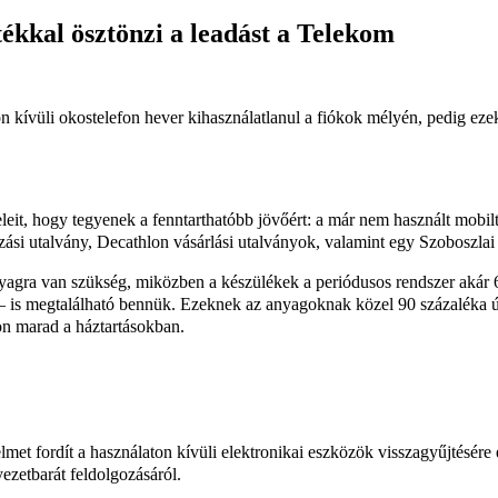
ékkal ösztönzi a leadást a Telekom
n kívüli okostelefon hever kihasználatlanul a fiókok mélyén, pedig eze
t, hogy tegyenek a fenntarthatóbb jövőért: a már nem használt mobilte
zási utalvány, Decathlon vásárlási utalványok, valamint egy Szoboszlai 
agra van szükség, miközben a készülékek a periódusos rendszer akár 6
 – is megtalálható bennük. Ezeknek az anyagoknak közel 90 százaléka új
on marad a háztartásokban.
elmet fordít a használaton kívüli elektronikai eszközök visszagyűjtésére
ezetbarát feldolgozásáról.