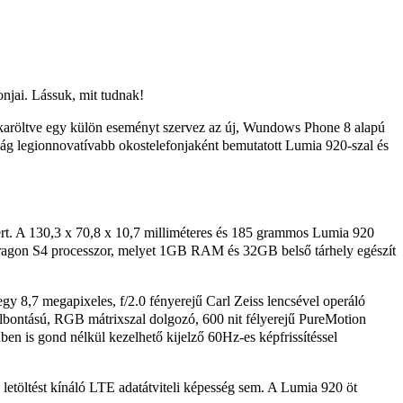
njai. Lássuk, mit tudnak!
 karöltve egy külön eseményt szervez az új, Wundows Phone 8 alapú
ág legionnovatívabb okostelefonjaként bemutatott Lumia 920-szal és
ert. A 130,3 x 70,8 x 10,7 milliméteres és 185 grammos Lumia 920
pdragon S4 processzor, melyet 1GB RAM és 32GB belső tárhely egészít
gy 8,7 megapixeles, f/2.0 fényerejű Carl Zeiss lencsével operáló
elbontású, RGB mátrixszal dolgozó, 600 nit félyerejű PureMotion
en is gond nélkül kezelhető kijelző 60Hz-es képfrissítéssel
öltést kínáló LTE adatátviteli képesség sem. A Lumia 920 öt