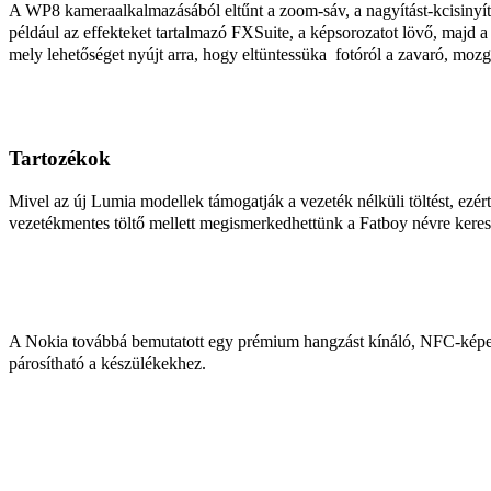
A WP8 kameraalkalmazásából eltűnt a zoom-sáv, a nagyítást-kcisinyít
például az effekteket tartalmazó FXSuite, a képsorozatot lövő, majd 
mely lehetőséget nyújt arra, hogy eltüntessüka fotóról a zavaró, mozg
Tartozékok
Mivel az új Lumia modellek támogatják a vezeték nélküli töltést, ezér
vezetékmentes töltő mellett megismerkedhettünk a Fatboy névre kereszt
A Nokia továbbá bemutatott egy prémium hangzást kínáló, NFC-képes 
párosítható a készülékekhez.