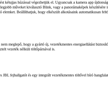
ést kétujjas húzással végezhetjük el. Ugyancsak a kamera app újdonsága
a legjobb műveket kiválasztó Blink, vagy a panorámaképek készítésére 
ó elemket. Beállíthatjuk, hogy elkészült alkotásaink automatikusan fel
t nem meglepő, hogy a gyártó új, vezetékmentes energiaellátást biztosít
elt vezeték nélküli töltőpárnával is.
JBL fejhallgatót és egy integrált vezetékmentes töltővel bíró hangfa