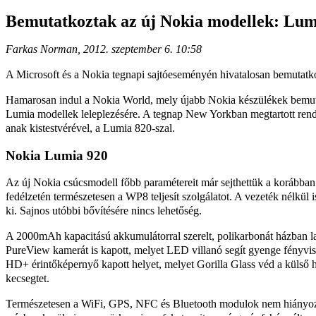
Bemutatkoztak az új Nokia modellek: Lum
Farkas Norman, 2012. szeptember 6. 10:58
A Microsoft és a Nokia tegnapi sajtóeseményén hivatalosan bemutatko
Hamarosan indul a Nokia World, mely újabb Nokia készülékek bemutat
Lumia modellek leleplezésére. A tegnap New Yorkban megtartott rend
anak kistestvérével, a Lumia 820-szal.
Nokia Lumia 920
Az új Nokia csúcsmodell főbb paramétereit már sejthettük a korábban
fedélzetén természetesen a WP8 teljesít szolgálatot. A vezeték nél
ki. Sajnos utóbbi bővítésére nincs lehetőség.
A 2000mAh kapacitású akkumulátorral szerelt, polikarbonát házban lak
PureView kamerát is kapott, melyet LED villanó segít gyenge fényvis
HD+ érintőképernyő kapott helyet, melyet Gorilla Glass véd a külső h
kecsegtet.
Természetesen a WiFi, GPS, NFC és Bluetooth modulok nem hiányozna