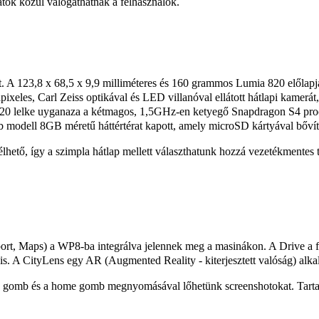
zatok közül válogathatnak a felhasználók.
. A 123,8 x 68,5 x 9,9 milliméteres és 160 grammos Lumia 820 előlapj
eles, Carl Zeiss optikával és LED villanóval ellátott hátlapi kamerá
0 lelke uyganaza a kétmagos, 1,5GHz-en ketyegő Snapdragon S4 process
bb modell 8GB méretű háttértérat kapott, amely microSD kártyával bővít
hető, így a szimpla hátlap mellett választhatunk hozzá vezetékmentes tö
ort, Maps) a WP8-ba integrálva jelennek meg a masinákon. A Drive a f
 is. A CityLens egy AR (Augmented Reality - kiterjesztett valóság) alk
 gomb és a home gomb megnyomásával lőhetünk screenshotokat. Tartal