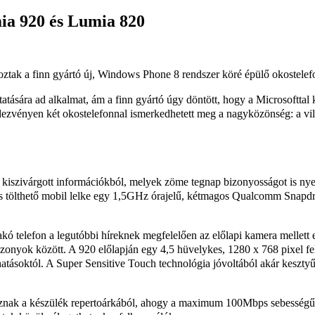
ia 920 és Lumia 820
ztak a finn gyártó új, Windows Phone 8 rendszer köré épülő okostelefo
ására ad alkalmat, ám a finn gyártó úgy döntött, hogy a Microsofttal
ezvényen két okostelefonnal ismerkedhetett meg a nagyközönség: a vil
 kiszivárgott információkból, melyek zöme tegnap bizonyosságot is ny
kül is tölthető mobil lelke egy 1,5GHz órajelű, kétmagos Qualcomm Sna
ó telefon a legutóbbi híreknek megfelelően az előlapi kamera mellett e
zonyok között. A 920 előlapján egy 4,5 hüvelykes, 1280 x 768 pixel f
atásoktól. A Super Sensitive Touch technológia jóvoltából akár kesztyűb
k a készülék repertoárkából, ahogy a maximum 100Mbps sebességű let