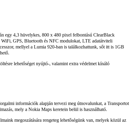
án egy 4,3 hüvelykes, 800 x 480 pixel felbontású ClearBlack
t, WiFi, GPS, Bluetooth és NFC modulokat, LTE adatátviteli
zor, mellyel a Lumia 920-ban is találkozhattunk, sőt itt is 1GB
hető.
ltésre lehetőséget nyújtó-, valamint extra védelmet kínáló
orgalmi információk alapján tervezi meg útnovalunkat, a Transportot
almazás, mely a Nokia Maps keretein belül is használható.
maink megoszátására rengeteg lehetőségünk van, melyek közül az