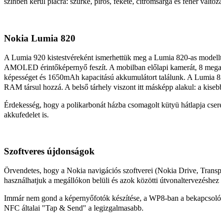
színben kerül piacra: szürke, piros, fekete, citromsárga és fehér válto
Nokia Lumia 820
A Lumia 920 kistestvéreként ismerhettük meg a Lumia 820-as modellt
AMOLED érintőképernyő feszít. A mobilban előlapi kamerát, 8 megapix
képességet és 1650mAh kapacitású akkumulátort találunk. A Lumia 82
RAM társul hozzá. A belső tárhely viszont itt másképp alakul: a kise
Érdekesség, hogy a polikarbonát házba csomagolt kütyü hátlapja cserél
akkufedelet is.
Szoftveres újdonságok
Örvendetes, hogy a Nokia navigációs szoftverei (Nokia Drive, Transp
használhatjuk a megállókon belüli és azok közötti útvonaltervezéshez
Immár nem gond a képernyőfotók készítése, a WP8-ban a bekapcsoló
NFC általai "Tap & Send" a legizgalmasabb.