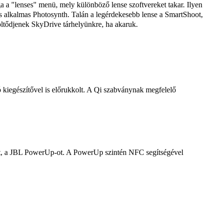
 a "lenses" menü, mely különböző lense szoftvereket takar. Ilyen
is alkalmas Photosynth. Talán a legérdekesebb lense a SmartShoot,
töltődjenek SkyDrive tárhelyünkre, ha akaruk.
ó kiegészítővel is előrukkolt. A Qi szabványnak megfelelő
lat, a JBL PowerUp-ot. A PowerUp szintén NFC segítségével