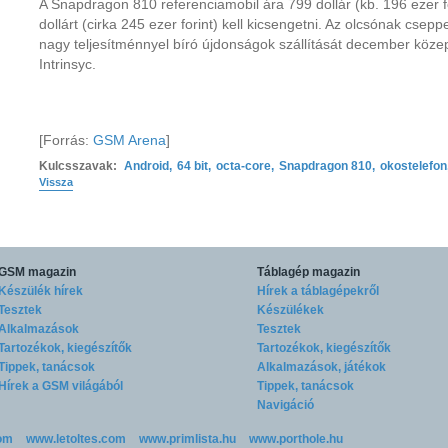
A Snapdragon 810 referenciamobil ára 799 dollár (kb. 196 ezer fo
dollárt (cirka 245 ezer forint) kell kicsengetni. Az olcsónak cse
nagy teljesítménnyel bíró újdonságok szállítását december köz
Intrinsyc.
[Forrás:
GSM Arena
]
Kulcsszavak:
Android
,
64 bit
,
octa-core
,
Snapdragon 810
,
okostelefon
Vissza
GSM magazin
Táblagép magazin
Készülék hírek
Hírek a táblagépekről
Tesztek
Készülékek
Alkalmazások
Tesztek
Tartozékok, kiegészítők
Tartozékok, kiegészítők
Tippek, tanácsok
Alkalmazások, játékok
Hírek a GSM világából
Tippek, tanácsok
Navigáció
om
www.letoltes.com
www.primlista.hu
www.porthole.hu