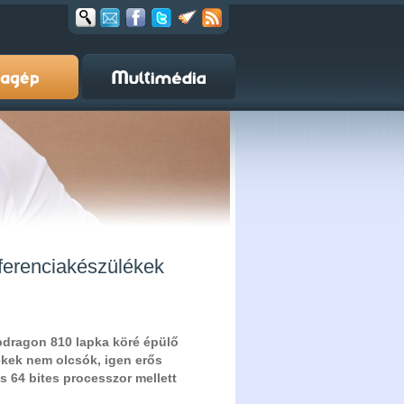
ferenciakészülékek
pdragon 810 lapka köré épülő
ékek nem olcsók, igen erős
s 64 bites processzor mellett