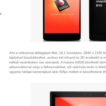
re
Ami a referencia táblagépet illeti, 10,1 hüvelykes, 3840 x 2160
kijelzővel büszkélkedhet, amihez két infravörös 3D érzékelőt is 
nélküli vezérlésben van szerepük. A masina 64GB bővíthető tár
akkumulátorral várja a felhasználókat, sőt videózás terén is felül
ugyanis hátlapi kamerájával akár 60fps mellett is készíthetünk 4K
m