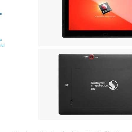
tt
ta
fel