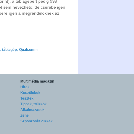
rint), a táblagépért pedig 999
ppet sem nevezhető, de cserébe igen
epére ígéri a megrendelőknek az
,
táblagép
,
Qualcomm
Multimédia magazin
Hírek
Készülékek
Tesztek
Tippek, trükkök
Alkalmazások
Zene
Szponzorált cikkek