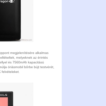
 képpont megjelenítésére alkalmas
mellékeltek, melyeknek az érintés
hellyel és 7560mAh kapacitású
múlja óriásmobil bőrbe bújt testvérét,
 felvételeket.