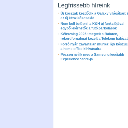
Legfrissebb híreink
Új korszak kezdődik a Galaxy világában: i
az új készülékcsalád
Nem kell belépni: a K&H új funkciójával
egyből elérhetők a futó parkolások
Kékszalag 2026: megtelt a Balaton,
rekordforgalmat kezelt a Telekom hálóza
Forró nyár, zavartalan munka: így készülj 
a home office kihívásaira
Pécsen nyílik meg a Samsung legújabb
Experience Store-ja