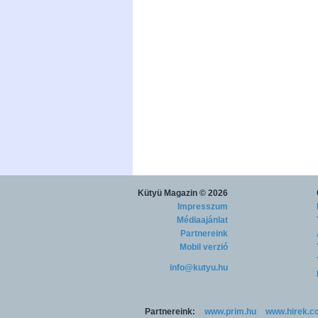
Kütyü Magazin
© 2026
Impresszum
Médiaajánlat
Partnereink
Mobil verzió
info@kutyu.hu
Partnereink:
www.prim.hu
www.hirek.c