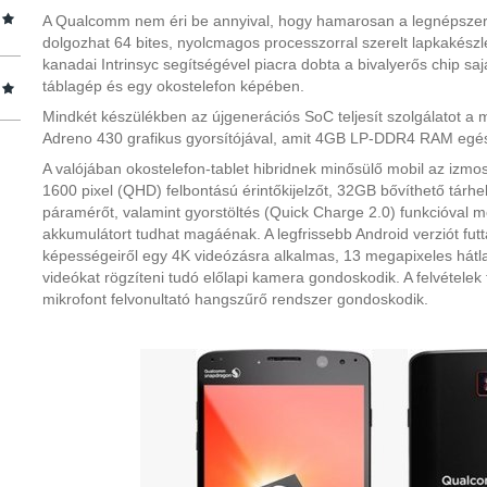
A Qualcomm nem éri be annyival, hogy hamarosan a legnépszer
dolgozhat 64 bites, nyolcmagos processzorral szerelt lapkakész
kanadai Intrinsyc segítségével piacra dobta a bivalyerős chip sa
táblagép és egy okostelefon képében.
Mindkét készülékben az újgenerációs SoC teljesít szolgálatot a 
Adreno 430 grafikus gyorsítójával, amit 4GB LP-DDR4 RAM egész
A valójában okostelefon-tablet hibridnek minősülő mobil az izmos
1600 pixel (QHD) felbontású érintőkijelzőt, 32GB bővíthető tárhel
páramérőt, valamint gyorstöltés (Quick Charge 2.0) funkcióval
akkumulátort tudhat magáénak. A legfrissebb Android verziót fut
képességeiről egy 4K videózásra alkalmas, 13 megapixeles hátla
videókat rögzíteni tudó előlapi kamera gondoskodik. A felvételek 
mikrofont felvonultató hangszűrő rendszer gondoskodik.