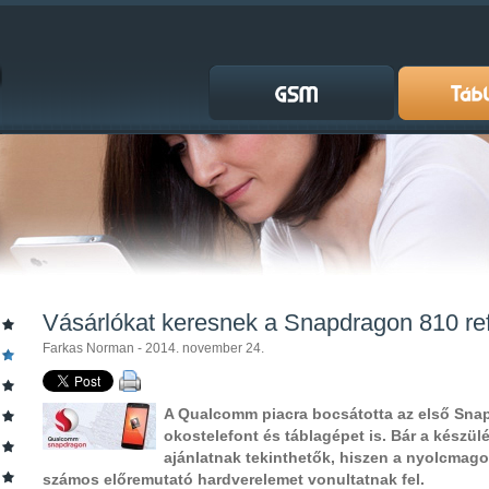
Vásárlókat keresnek a Snapdragon 810 re
Farkas Norman - 2014. november 24.
A Qualcomm piacra bocsátotta az első Sna
okostelefont és táblagépet is. Bár a készül
ajánlatnak tekinthetők, hiszen a nyolcmago
számos előremutató hardverelemet vonultatnak fel.