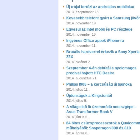
Új trójai fertőzi az androidos mobilokat
2013. szeptember 13.
Kevesebb telefont gyárt a Samsung jövő
2014. november 19.
Egyesül az Intel mobil és PC részlege
2014. november 18.
Ingyenes Office appok iPhone-ra
2014. november 11.
Brutális hardverrel érkezik a Sony Xperia
Z3X
2014. október 2.
Szeptember 4-én debütál a nyolcmagos
procival hajtott HTC Desire
2014. augusztus 21.
Philips I908 – a karcsúság új bajnoka
2014. július 11.
Újdonságok a Kingstontól
2014. július 9.
A világ első öt üzemmódú noteszgépe –
Asus Transformer Book V
2014. június 6.
64 bites csúcsprocesszorok a Qualcom
műhelyéből: Snapdragon 808 és 810
2014. április 8.