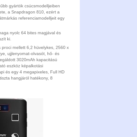
űbb gyártók csúcsmodelljeiben
lete, a Snapdragon 810, ezért a
játmárkás referenciamodelljeit egy
maga nyolc 64 bites magjával és
ít ki.
 proci mellett 6,2 hüvelykes, 2560 x
ye, ujjlenyomat-olvasót, hő- és
 megáldott 3020mAh kapacitású
tató eszköz képalkotási
pi és egy 4 megapixeles, Full HD
tiszta hangjáról hatékony, 8