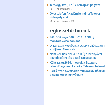
Tantárgy lett „Az Év honlapja” pályázat
2015. szeptember 21.
Okostelefon Akadémiát indít a Telenor –
videópályázat
2012. szeptember 13.
Legfrissebb híreink
260, 360 vagy 500 Hz? Az AOC új
monitorával te döntesz
Új korszak kezdődik a Galaxy világában: i
az új készülékcsalád
Nem kell belépni: a K&H új funkciójával
egyből elérhetők a futó parkolások
Kékszalag 2026: megtelt a Balaton,
rekordforgalmat kezelt a Telekom hálóza
Forró nyár, zavartalan munka: így készülj 
a home office kihívásaira