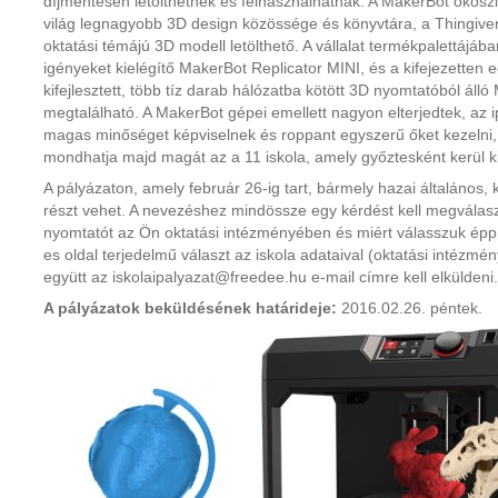
díjmentesen letölthetnek és felhasználhatnak. A MakerBot ökos
világ legnagyobb 3D design közössége és könyvtára, a Thingive
oktatási témájú 3D modell letölthető. A vállalat termékpalettájáb
igényeket kielégítő MakerBot Replicator MINI, és a kifejezette
kifejlesztett, több tíz darab hálózatba kötött 3D nyomtatóból áll
megtalálható. A MakerBot gépei emellett nagyon elterjedtek, az i
magas minőséget képviselnek és roppant egyszerű őket kezelni
mondhatja majd magát az a 11 iskola, amely győztesként kerül k
A pályázaton, amely február 26-ig tart, bármely hazai általános,
részt vehet. A nevezéshez mindössze egy kérdést kell megválas
nyomtatót az Ön oktatási intézményében és miért válasszuk épp e
es oldal terjedelmű választ az iskola adataival (oktatási intézmé
együtt az iskolaipalyazat@freedee.hu e-mail címre kell elküldeni.
A pályázatok beküldésének határideje:
2016.02.26. péntek.