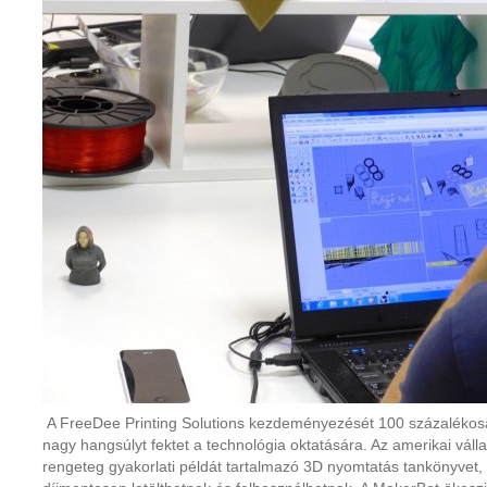
A FreeDee Printing Solutions kezdeményezését 100 százaléko
nagy hangsúlyt fektet a technológia oktatására. Az amerikai vállal
rengeteg gyakorlati példát tartalmazó 3D nyomtatás tankönyvet,