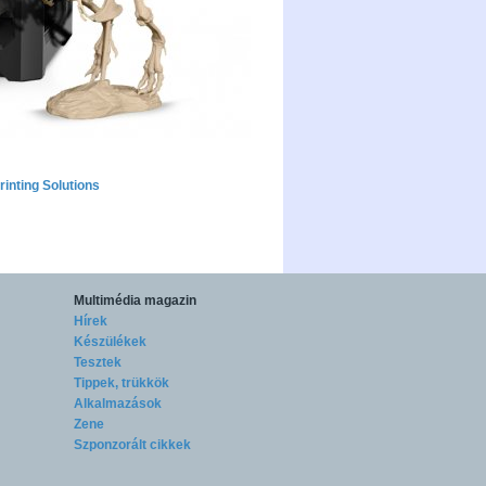
inting Solutions
Multimédia magazin
Hírek
Készülékek
Tesztek
Tippek, trükkök
Alkalmazások
Zene
Szponzorált cikkek