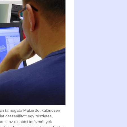
san támogató MakerBot különösen
at összeállított egy részletes,
 amit az oktatási intézmények