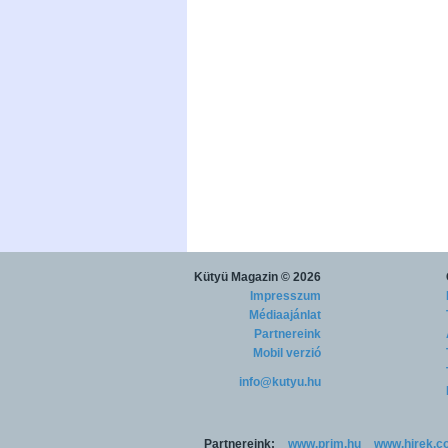
Kütyü Magazin
© 2026
Impresszum
Médiaajánlat
Partnereink
Mobil verzió
info@kutyu.hu
Partnereink:
www.prim.hu
www.hirek.c