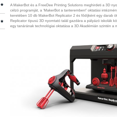
A MakerBot és a FreeDee Printing Solutions meghirdeti a 3D nyo
célzó programját, a ‘MakerBot a tanteremben!’ oktatási intézmén
keretében 10 db MakerBot Replicator 2 és fődíjként egy darab 
Replicator típusú 3D nyomtató talál gazdára a pályázó iskolák kö
egy tanárának technológiai oktatása a 3D Akadémián szintén a 