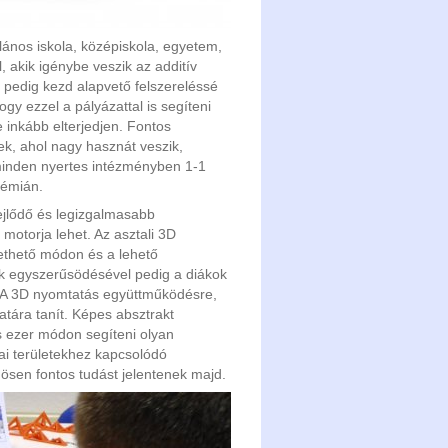
lános iskola, középiskola, egyetem,
, akik igénybe veszik az additív
 pedig kezd alapvető felszereléssé
gy ezzel a pályázattal is segíteni
re inkább elterjedjen. Fontos
ek, ahol nagy hasznát veszik,
 minden nyertes intézményben 1-1
démián.
ejlődő és legizgalmasabb
motorja lehet. Az asztali 3D
zethető módon és a lehető
k egyszerűsödésével pedig a diákok
bb. A 3D nyomtatás együttműködésre,
tára tanít. Képes absztrakt
és ezer módon segíteni olyan
ai területekhez kapcsolódó
ösen fontos tudást jelentenek majd.