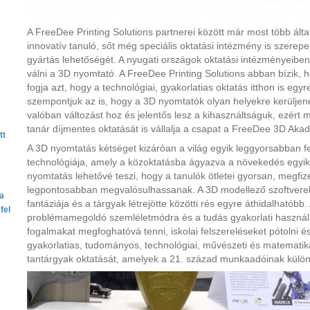
A FreeDee Printing Solutions partnerei között már most több álta
innovatív tanuló, sőt még speciális oktatási intézmény is szerepel
gyártás lehetőségét. A nyugati országok oktatási intézményeiben
válni a 3D nyomtató. A FreeDee Printing Solutions abban bízik, ho
fogja azt, hogy a technológiai, gyakorlatias oktatás itthon is egy
szempontjuk az is, hogy a 3D nyomtatók olyan helyekre kerüljen
valóban változást hoz és jelentős lesz a kihasználtságuk, ezért
tanár díjmentes oktatását is vállalja a csapat a FreeDee 3D Aka
tt
A 3D nyomtatás kétséget kizáróan a világ egyik leggyorsabban f
technológiája, amely a közoktatásba ágyazva a növekedés egyik 
nyomtatás lehetővé teszi, hogy a tanulók ötletei gyorsan, megfi
legpontosabban megvalósulhassanak. A 3D modellező szoftvere
ta
fantáziája és a tárgyak létrejötte közötti rés egyre áthidalható
fel
problémamegoldó szemléletmódra és a tudás gyakorlati használa
fogalmakat megfoghatóvá tenni, iskolai felszereléseket pótolni 
gyakorlatias, tudományos, technológiai, művészeti és matematik
tantárgyak oktatását, amelyek a 21. század munkaadóinak külön