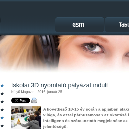
Iskolai 3D nyomtató pályázat indult
Kütyü Magazin - 2016. január 25.
A következő 10-15 év során alapjaiban alaku
világa, és ezzel párhuzamosan az oktatásé i
intelligens és szórakoztató megjelenése az
jelentőségű.