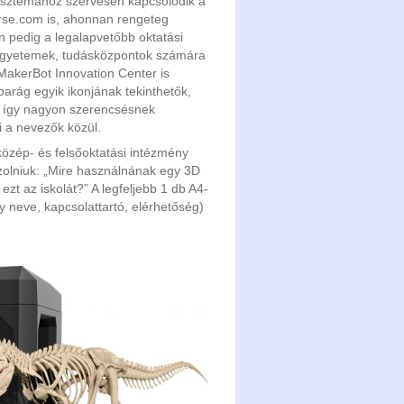
zisztémához szervesen kapcsolódik a
rse.com is, ahonnan rengeteg
an pedig a legalapvetőbb oktatási
n egyetemek, tudásközpontok számára
ó MakerBot Innovation Center is
parág egyik ikonjának tekinthetők,
, így nagyon szerencsésnek
i a nevezők közül.
 közép- és felsőoktatási intézmény
zolniuk: „Mire használnának egy 3D
zt az iskolát?” A legfeljebb 1 db A4-
ny neve, kapcsolattartó, elérhetőség)