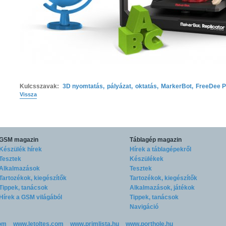
Kulcsszavak:
3D nyomtatás
,
pályázat
,
oktatás
,
MarkerBot
,
FreeDee Pr
Vissza
GSM magazin
Táblagép magazin
Készülék hírek
Hírek a táblagépekről
Tesztek
Készülékek
Alkalmazások
Tesztek
Tartozékok, kiegészítők
Tartozékok, kiegészítők
Tippek, tanácsok
Alkalmazások, játékok
Hírek a GSM világából
Tippek, tanácsok
Navigáció
om
www.letoltes.com
www.primlista.hu
www.porthole.hu