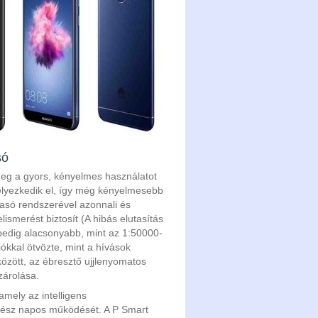
só
 meg a gyors, kényelmes használatot
helyezkedik el, így még kényelmesebb
vasó rendszerével azonnali és
smerést biztosít (A hibás elutasítás
pedig alacsonyabb, mint az 1:50000-
iókkal ötvözte, mint a hívások
özött, az ébresztő ujjlenyomatos
zárolása.
amely az intelligens
egész napos működését. A P Smart