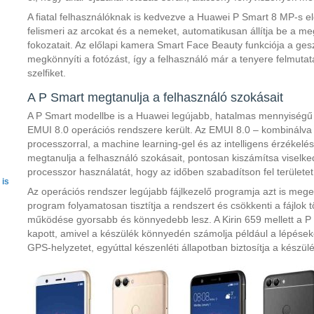
A fiatal felhasználóknak is kedvezve a Huawei P Smart 8 MP-s 
felismeri az arcokat és a nemeket, automatikusan állítja be a me
fokozatait. Az előlapi kamera Smart Face Beauty funkciója a g
megkönnyíti a fotózást, így a felhasználó már a tenyere felmutat
szelfiket.
A P Smart megtanulja a felhasználó szokásait
A P Smart modellbe is a Huawei legújabb, hatalmas mennyiségű 
EMUI 8.0 operációs rendszere került. Az EMUI 8.0 – kombinálva
processzorral, a machine learning-gel és az intelligens érzékelés
megtanulja a felhasználó szokásait, pontosan kiszámítsa viselk
processzor használatát, hogy az időben szabadítson fel terület
 is
Az operációs rendszer legújabb fájlkezelő programja azt is megelő
program folyamatosan tisztítja a rendszert és csökkenti a fájlok 
működése gyorsabb és könnyedebb lesz. A Kirin 659 mellett a P 
kapott, amivel a készülék könnyedén számolja például a lépéseke
GPS-helyzetet, egyúttal készenléti állapotban biztosítja a készül