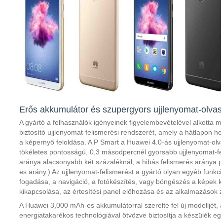
Erős akkumulátor és szupergyors ujjlenyomat-olva
A gyártó a felhasználók igényeinek figyelembevételével alkotta
biztosító ujjlenyomat-felismerési rendszerét, amely a hátlapon 
a képernyő feloldása. A P Smart a Huawei 4.0-ás ujjlenyomat-ol
tökéletes pontosságú, 0,3 másodpercnél gyorsabb ujjlenyomat-feli
aránya alacsonyabb két százaléknál, a hibás felismerés aránya 
es arány.) Az ujjlenyomat-felismerést a gyártó olyan egyéb funkc
fogadása, a navigáció, a fotókészítés, vagy böngészés a képek k
kikapcsolása, az értesítési panel előhozása és az alkalmazások 
A Huawei 3,000 mAh-es akkumulátorral szerelte fel új modelljét, 
energiatakarékos technológiával ötvözve biztosítja a készülék 