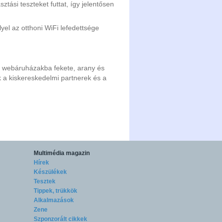
tási teszteket futtat, így jelentősen
yel az otthoni WiFi lefedettsége
 a webáruházakba fekete, arany és
k a kiskereskedelmi partnerek és a
Multimédia magazin
Hírek
Készülékek
Tesztek
Tippek, trükkök
Alkalmazások
Zene
Szponzorált cikkek