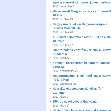
egészségünket a Huawei új okosmérlege
2017. december 3.
Megérkezett Magyarországra a Huawei M
10 Pro
2017. október 28.
Négy kamerával jön Magyarországra a
Huawei Mate 10 Lite
2017. október 28.
A Huawei bemutatta a Mate 10-et és a Ma
10 Pro-t
2017. október 17.
Ismert fotósok vezetésével indul a Huawe
Akadémia
2017. október 2.
Kompakt körpanorámás kamerát dob pia
a Huawei
2017. szeptember 28.
Magyarországon is elérhető lesz a Huawe
P9 Lite Mini
2017. augusztus 23.
Nyaralás okostelefonnal, női és férfi
szemmel
2017. július 27.
15%-os növekedés a Huaweinál
2017. július 27.
Házhoz jön a Huawei a javítandó prémium