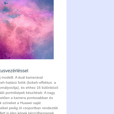
tusvezérléssel
j modellt. A duál kamerával
h-hatású fotók (bokeh-effektus: a
omályosítja), és ehhez 16 különböző
váló portréképek készítését. A nagy
nhetően a kamera pontosabban és
nk színeket a Huawei saját
cséket pedig öt csoportban rendezték
llett is éles képek készülhessenek.