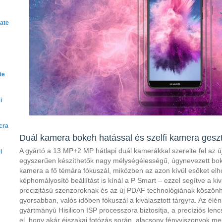
ate
te
i
cra
Duál kamera bokeh hatással és szelfi kamera gesz
A gyártó a 13 MP+2 MP hátlapi duál kamerákkal szerelte fel az ú
i
egyszerűen készíthetők nagy mélységélességű, úgynevezett boke
kamera a fő témára fókuszál, miközben az azon kívül esőket elh
képhomályosító beállítást is kínál a P Smart – ezzel segítve a ki
precizitású szenzoroknak és az új PDAF technológiának köszö
gyorsabban, valós időben fókuszál a kiválasztott tárgyra. Az élé
gyártmányú Hisilicon ISP processzora biztosítja, a precíziós len
el, hogy akár éjszakai fotózás során, alacsony fényviszonyok me