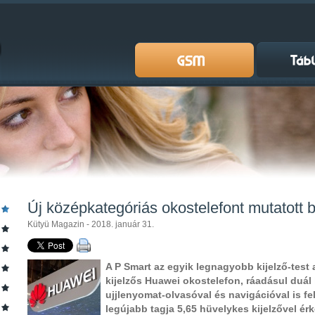
Új középkategóriás okostelefont mutatott
Kütyü Magazin - 2018. január 31.
A P Smart az egyik legnagyobb kijelző-test 
kijelzős Huawei okostelefon, ráadásul duál
ujjlenyomat-olvasóval és navigációval is fel
legújabb tagja 5,65 hüvelykes kijelzővel érk