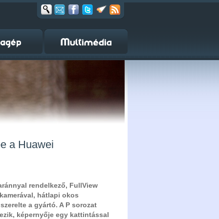
 be a Huawei
aránnyal rendelkező, FullView
 kamerával, hátlapi okos
szerelte a gyártó. A P sorozat
ezik, képernyője egy kattintással