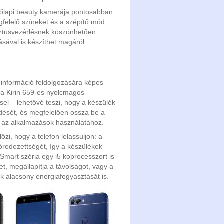
előlapi beauty kamerája pontosabban
gfelelő színeket és a szépítő mód
esztusvezérlésnek köszönhetően
ásával is készíthet magáról
információ feldolgozására képes
 a Kirin 659-es nyolcmagos
sel – lehetővé teszi, hogy a készülék
edését, és megfelelően ossza be a
et az alkalmazások használatához.
zi, hogy a telefon lelassuljon: a
töredezettségét, így a készülékek
Smart széria egy i5 koprocesszort is
t, megállapítja a távolságot, vagy a
ék alacsony energiafogyasztását is.