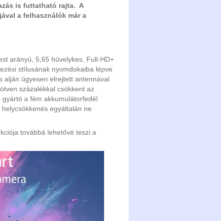
ás is futtatható rajta. A
jával a felhasználók már a
-test arányú, 5,65 hüvelykes, Full-HD+
rvezési stílusának nyomdokaiba lépve
s alján ügyesen elrejtett antennával
 ötven százalékkal csökkent az
a gyártó a fém akkumulátorfedél
a helycsökkenés egyáltalán ne
nkciója továbbá lehetővé teszi a