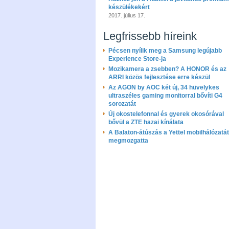
készülékekért
2017. július 17.
Legfrissebb híreink
Pécsen nyílik meg a Samsung legújabb
Experience Store-ja
Mozikamera a zsebben? A HONOR és az
ARRI közös fejlesztése erre készül
Az AGON by AOC két új, 34 hüvelykes
ultraszéles gaming monitorral bővíti G4
sorozatát
Új okostelefonnal és gyerek okosórával
bővül a ZTE hazai kínálata
A Balaton-átúszás a Yettel mobilhálózatát
megmozgatta