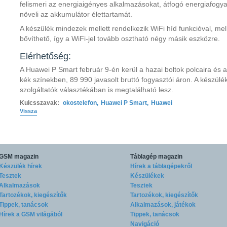
felismeri az energiaigényes alkalmazásokat, átfogó energiafogyasz
növeli az akkumulátor élettartamát.
A készülék mindezek mellett rendelkezik WiFi híd funkcióval, mell
bővíthető, így a WiFi-jel tovább osztható négy másik eszközre.
Elérhetőség:
A Huawei P Smart február 9-én kerül a hazai boltok polcaira és
kék színekben, 89 990 javasolt bruttó fogyasztói áron. A készülé
szolgáltatók választékában is megtalálható lesz.
Kulcsszavak:
okostelefon
,
Huawei P Smart
,
Huawei
Vissza
GSM magazin
Táblagép magazin
Készülék hírek
Hírek a táblagépekről
Tesztek
Készülékek
Alkalmazások
Tesztek
Tartozékok, kiegészítők
Tartozékok, kiegészítők
Tippek, tanácsok
Alkalmazások, játékok
Hírek a GSM világából
Tippek, tanácsok
Navigáció