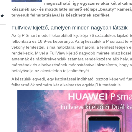
megosztható, így egyszerre akár két alkalmaz
készülék arc- és mozdulatfelismerő előlapi „beauty” kamerá
tenyerük felmutatásával is készíthetnek szelfiket.
FullView kijelző, amelyen minden nagyban látszik
Az új P Smart modell lekerekített kijelzője 76 százalékos kijelző
felbontású és 18:9-es képarányú. Az új készülék a P sorozat te
vékony fémtesttel, sima hátoldallal és három, a fémtest tetején é
rendelkezik. Mivel a FullView kijelző nagyobb mérete miatt közel
antennák és rádiófrekvenciák számára rendelkezésre álló hely, 
méretének és elhelyezésének módosításával biztosította, hogy 
befolyásolja az okostelefon teljesítményét.
A készülék egyedi, egy kattintással indítható, osztott képenyő fu
felhasználók számára két alkalmazás egyidejű futtatását is.