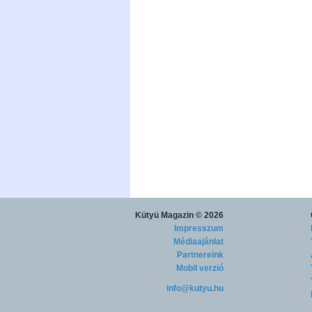
Kütyü Magazin
© 2026
Impresszum
Médiaajánlat
Partnereink
Mobil verzió
info@kutyu.hu