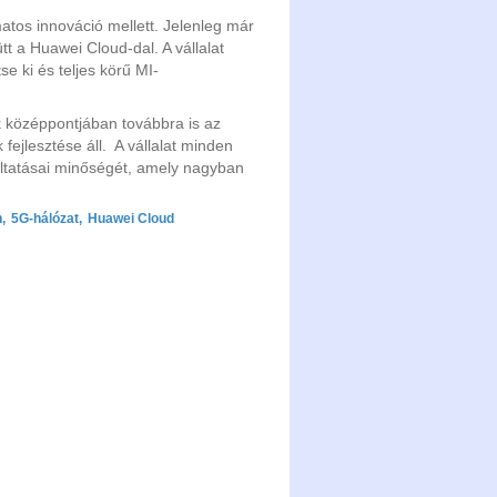
matos innováció mellett. Jelenleg már
ütt a Huawei Cloud-dal. A vállalat
se ki és teljes körű MI-
k középpontjában továbbra is az
fejlesztése áll. A vállalat minden
áltatásai minőségét, amely nagyban
n
,
5G-hálózat
,
Huawei Cloud