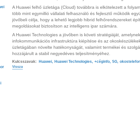
wei
A Huawei felhő üzletága (Cloud) továbbra is elkötelezett a folya
több mint egymillió vállalati felhasználó és fejlesztő működik egy
jövőbeli célja, hogy a lehető legjobb hibrid felhőrendszereket épít
megoldásokat biztosítson az intelligens ipar számára.
A Huawei Technologies a jövőben is követi stratégiáját, amelyne
infokommunikációs infrastruktúra kiépítése és az okoskészülékek 
üzletágában növelte hatékonyságát, valamint termékei és szolg
hozzájárult a stabil negyedéves teljesítményéhez.
Kulcsszavak:
Huawei
,
Huawei Technologies
,
+céginfo
,
5G
,
okostelefo
nor
Vissza
i