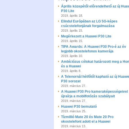
Április közepétől előrendelhető az új Hua
P30 Lite
2019. április 18.
Elindul Európában az LG 5G-képes
csúcstelefonjának forgalmazása
2019. április 15.
Megérkezett a Huawei P30 Lite
2019. április 15.
TIPA Awards: A Huawei P30 Pro-é az év
legjobb okostelefonos kamerája
2019. április 10.
Ambíciózus célokat határozott meg a Ho
és a Huawei
2019. április 8.
A Telenornál hétfőtől kapható az új Huawe
P30 sorozat
2019. március 27.
A Huawei P30 Pro kameraképességeivel
újraírja a mobilfotózás szabályait
2019. március 27.
Huawei P30 bemutató
2019. március 25.
Tízmillió Mate 20 és Mate 20 Pro
okostelefont adott el a Huawei
2019. március 13.