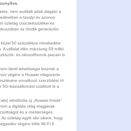
zonyítva.
etes, nem auditált adati alapján a
yedévében a tavalyi év azonos
tói üzletág csúcskészülékei és
fókuszában az ötödik generációs
, közel 50 százalékos növekedést
 A vállalat idén márciusig 59 millió
 eszközök- és okosotthonok piacain is
nem látott lehetőségei lesznek a
cius végére a Huawei világszerte
esztésére vonatkozó szerződést írt
 5G-bázisállomást szállított le a
te) elindította új „Huawei Inside”
lamint a digitális világ magjának
pcsoltságot és a mesterséges
. Az üzletág egyik idei sikere, hogy
a negyedév végére több Wi-Fi 6