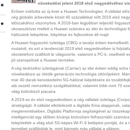
növekedést jelent 2018 első negyedévéhez vis
Erősen indította az új évet a Huawei Technologies. A vállalat előz
cég globális árbevétele közel 40 százalékkal nőtt 2019 első neg
időszakához viszonyítva. A 2018-ban legjobban teljesítő fogyasz
okoseszközei mellett a Huawei számára az idei év technológiai 
hálózatok telepítése, kiépítése és fejlesztése áll majd.
A Huawei fogyasztói üzletága (CBG) a tavalyi évben kiemelkedő
mutatott, és ezt a tendenciát 2019 első negyedévében is folytatta.
okostelefont szállított le világszerte, valamint a PC-k, viselhető
jól szerepelnek a Huawei termékei.
A cég távközlési üzletágának (Carrier) az idei évben eddig soha 
növekedésre az ötödik generációs technológia úttörőjeként. Már
már 40 darab kereskedelmi 5G-hálózat kiépítésére és továbbfejl
alá vezető nemzetközi szolgáltatókkal, valamint több mint 70 ezer
világ különböző piacaira.
A 2019-es év első negyedévében a cég vállalati üzletága (Corpora
stratégiáját. A vállalat elkötelezett a digitális Kína alapjainak, va
megteremtésében, Digitális Platformja segítségével az összeka
intelligenciát egy időben kívánja biztosítani felhasználói számára
telepítették a világ első 5G-képes Wi-Fi 6 belépési pontját, és 
terméket szállítottak le, mint bármely más vállalat a világon.