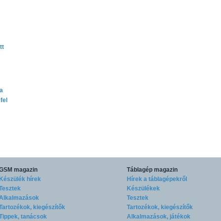
tt
ta
fel
GSM magazin
Táblagép magazin
Készülék hírek
Hírek a táblagépekről
Tesztek
Készülékek
Alkalmazások
Tesztek
Tartozékok, kiegészítők
Tartozékok, kiegészítők
Tippek, tanácsok
Alkalmazások, játékok