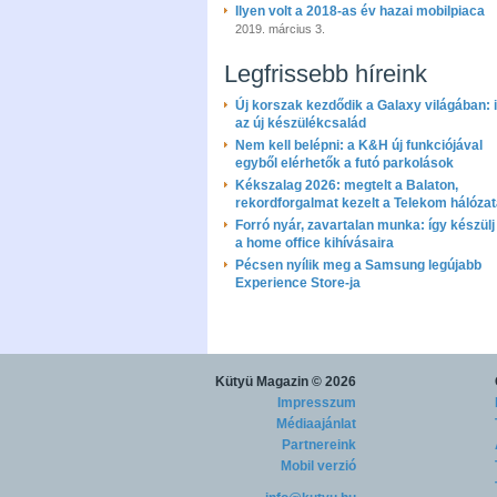
Ilyen volt a 2018-as év hazai mobilpiaca
2019. március 3.
Legfrissebb híreink
Új korszak kezdődik a Galaxy világában: i
az új készülékcsalád
Nem kell belépni: a K&H új funkciójával
egyből elérhetők a futó parkolások
Kékszalag 2026: megtelt a Balaton,
rekordforgalmat kezelt a Telekom hálóza
Forró nyár, zavartalan munka: így készülj 
a home office kihívásaira
Pécsen nyílik meg a Samsung legújabb
Experience Store-ja
Kütyü Magazin
© 2026
Impresszum
Médiaajánlat
Partnereink
Mobil verzió