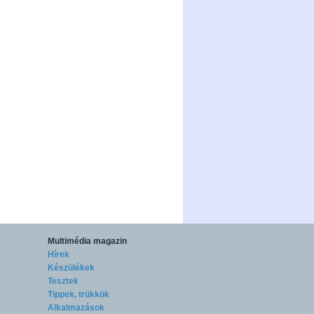
Multimédia magazin
Hírek
Készülékek
Tesztek
Tippek, trükkök
Alkalmazások