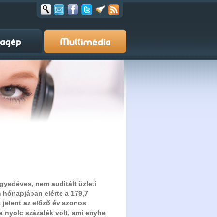
gyedéves, nem auditált üzleti
 hónapjában elérte a 179,7
 jelent az előző év azonos
ja nyolc százalék volt, ami enyhe