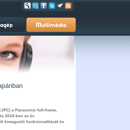
Japánban
CJPC) a Panasonic full-frame,
tta 2019-ben az év
k kimagasló funkcionalitását és