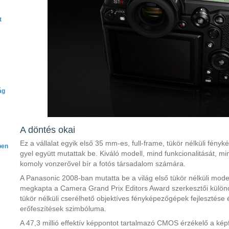
t
ág
A döntés okai
Ez a vállalat egyik első 35 mm-es, full-frame, tükör nélküli fé
ben
gyel együtt mutattak be. Kiváló modell, mind funkcionalitását, m
komoly vonzerővel bír a fotós társadalom számára.
A Panasonic 2008-ban mutatta be a világ első tükör nélküli mod
megkapta a Camera Grand Prix Editors Award szerkesztői külön
tükör nélküli cserélhető objektíves fényképezőgépek fejlesztése 
erőfeszítések szimbóluma.
A 47,3 millió effektív képpontot tartalmazó CMOS érzékelő a ké