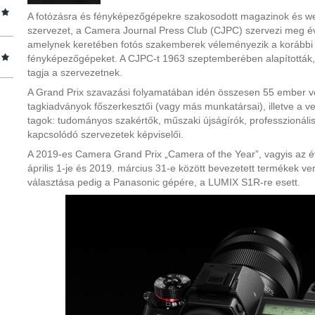
A fotózásra és fényképezőgépekre szakosodott magazinok és web
szervezet, a Camera Journal Press Club (CJPC) szervezi meg év
amelynek keretében fotós szakemberek véleményezik a korábbi 
fényképezőgépeket. A CJPC-t 1963 szeptemberében alapították,
tagja a szervezetnek.
A Grand Prix szavazási folyamatában idén összesen 55 ember v
tagkiadványok főszerkesztői (vagy más munkatársai), illetve a ve
tagok: tudományos szakértők, műszaki újságírók, professzionális
kapcsolódó szervezetek képviselői.
A 2019-es Camera Grand Prix „Camera of the Year”, vagyis az é
április 1-je és 2019. március 31-e között bevezetett termékek 
választása pedig a Panasonic gépére, a LUMIX S1R-re esett.