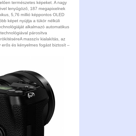
lelően természetes képeket. A nagy
sével lenyűgöző, 187 megapixelnek
onikus, 5,76 millió képpontos OLED
bb képet nyújtja a tükör nélküli
echnológiáját alkalmazó automatikus
technológiával párosítva
ökítéséreA masszív kialakítás, az
y erős és kényelmes fogást biztosít –