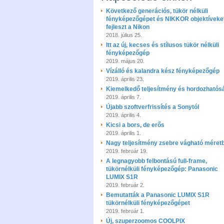
Következő generációs, tükör nélküli
fényképezőgépet és NIKKOR objektíveke
fejleszt a Nikon
2018. július 25.
Itt az új, kecses és stílusos tükör nélküli
fényképezőgép
2019. május 20.
Vízálló és kalandra kész fényképezőgép
2019. április 23.
Kiemelkedő teljesítmény és hordozhatós
2019. április 7.
Újabb szoftverfrissítés a Sonytól
2019. április 4.
Kicsi a bors, de erős
2019. április 1.
Nagy teljesítmény zsebre vágható méret
2019. február 19.
A legnagyobb felbontású full-frame,
tükörnélküli fényképezőgép: Panasonic
LUMIX S1R
2019. február 2.
Bemutatták a Panasonic LUMIX S1R
tükörnélküli fényképezőgépet
2019. február 1.
Új, szuperzoomos COOLPIX