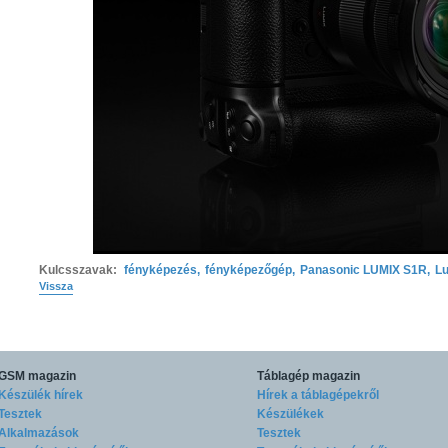
Kulcsszavak:
fényképezés
,
fényképezőgép
,
Panasonic LUMIX S1R
,
L
Vissza
GSM magazin
Táblagép magazin
Készülék hírek
Hírek a táblagépekről
Tesztek
Készülékek
Alkalmazások
Tesztek