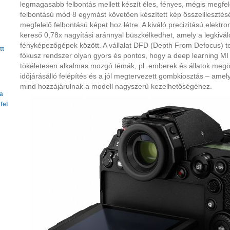
legmagasabb felbontás mellett készít éles, fényes, mégis megfe
felbontású mód 8 egymást követően készített kép összeilleszté
megfelelő felbontású képet hoz létre. A kiváló precizitású elektr
kereső 0,78x nagyítási aránnyal büszkélkedhet, amely a legkiváló
fényképezőgépek között. A vállalat DFD (Depth From Defocus) t
tt
fókusz rendszer olyan gyors és pontos, hogy a deep learning MI 
tökéletesen alkalmas mozgó témák, pl. emberek és állatok megör
időjárásálló felépítés és a jól megtervezett gombkiosztás – amel
mind hozzájárulnak a modell nagyszerű kezelhetőségéhez.
ta
fel