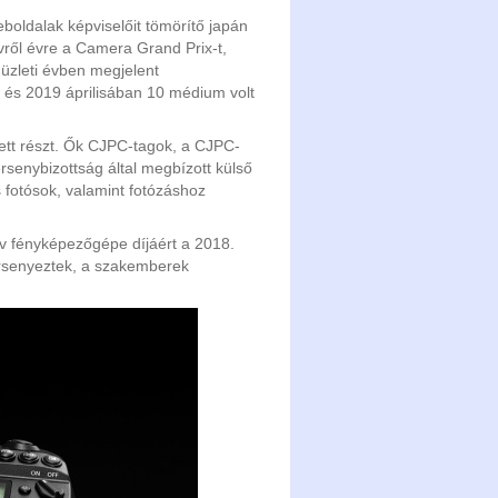
oldalak képviselőit tömörítő japán
ről évre a Camera Grand Prix-t,
üzleti évben megjelent
 és 2019 áprilisában 10 médium volt
ett részt. Ők CJPC-tagok, a CJPC-
rsenybizottság által megbízott külső
 fotósok, valamint fotózáshoz
v fényképezőgépe díjáért a 2018.
versenyeztek, a szakemberek