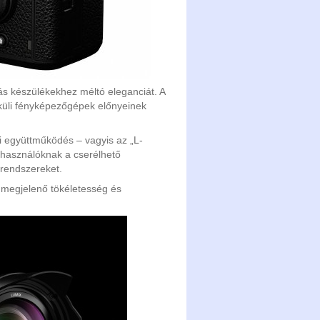
iás készülékekhez méltó eleganciát. A
lküli fényképezőgépek előnyeinek
i együttműködés – vagyis az „L-
elhasználóknak a cserélhető
-rendszereket.
n megjelenő tökéletesség és