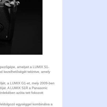
nyképezőgépe, amelyet a LUMIX S1-
ind kezelhetőségét tekintve, amely
elljét, a LUMIX G1-et, mely 2009-ben
díjat. A LUMIX S1R a Panasonic
érdekében azóta tett fokozott
pfeldolgozó egységgel kombinálva a