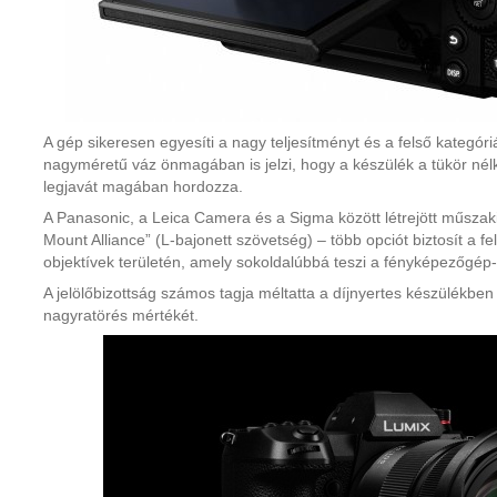
A gép sikeresen egyesíti a nagy teljesítményt és a felső kategór
nagyméretű váz önmagában is jelzi, hogy a készülék a tükör né
legjavát magában hordozza.
A Panasonic, a Leica Camera és a Sigma között létrejött műszak
Mount Alliance” (L-bajonett szövetség) – több opciót biztosít a f
objektívek területén, amely sokoldalúbbá teszi a fényképezőgép
A jelölőbizottság számos tagja méltatta a díjnyertes készülékbe
nagyratörés mértékét.