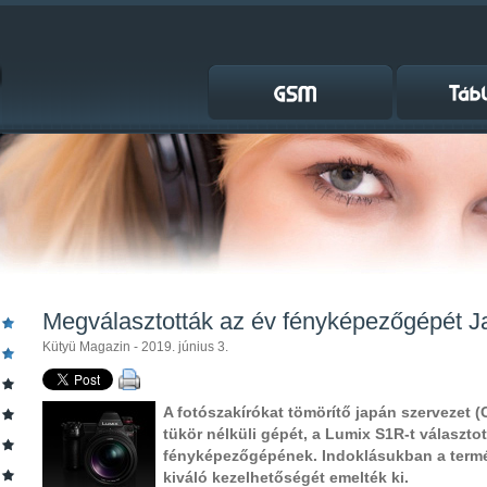
Megválasztották az év fényképezőgépét 
Kütyü Magazin - 2019. június 3.
A fotószakírókat tömörítő japán szervezet (
tükör nélküli gépét, a Lumix S1R-t választo
fényképezőgépének. Indoklásukban a termé
kiváló kezelhetőségét emelték ki.