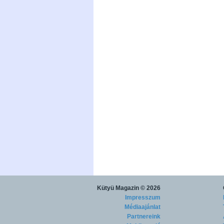
Kütyü Magazin
© 2026
Impresszum
Médiaajánlat
Partnereink