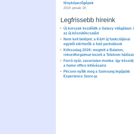
fényképezőgépek
2019. január 18.
Legfrissebb híreink
Új korszak kezdődik a Galaxy világában: i
az új készülékcsalád
Nem kell belépni: a K&H új funkciójával
egyből elérhetők a futó parkolások
Kékszalag 2026: megtelt a Balaton,
rekordforgalmat kezelt a Telekom hálóza
Forró nyár, zavartalan munka: így készülj 
a home office kihívásaira
Pécsen nyílik meg a Samsung legújabb
Experience Store-ja