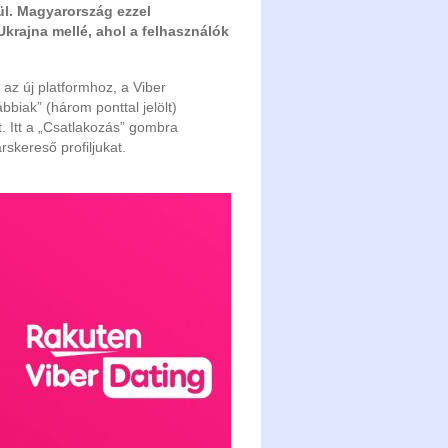
ül. Magyarország ezzel
Ukrajna mellé, ahol a felhasználók
 az új platformhoz, a Viber
bbiak” (három ponttal jelölt)
t. Itt a „Csatlakozás” gombra
rskereső profiljukat.