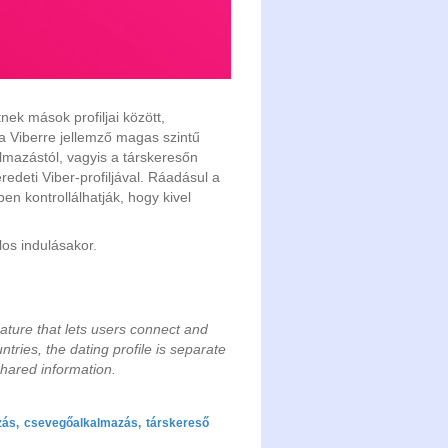
ek mások profiljai között,
a Viberre jellemző magas szintű
lmazástól, vagyis a társkeresőn
deti Viber-profiljával. Ráadásul a
en kontrollálhatják, hogy kivel
los indulásakor.
ature that lets users connect and
ries, the dating profile is separate
shared information.
zás
,
csevegőalkalmazás
,
társkereső