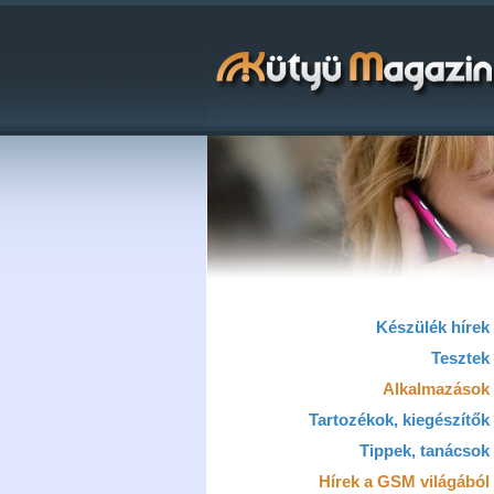
Készülék hírek
Tesztek
Alkalmazások
Tartozékok, kiegészítők
Tippek, tanácsok
Hírek a GSM világából