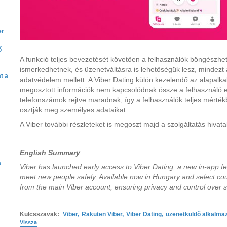
er
ő
A funkció teljes bevezetését követően a felhasználók böngészhetn
ismerkedhetnek, és üzenetváltásra is lehetőségük lesz, mindezt 
t a
adatvédelem mellett. A Viber Dating külön kezelendő az alapalka
megosztott információk nem kapcsolódnak össze a felhasználó ere
telefonszámok rejtve maradnak, így a felhasználók teljes mértékb
osztják meg személyes adataikat.
A Viber további részleteket is megoszt majd a szolgáltatás hivata
English Summary
a
Viber has launched early access to Viber Dating, a new in-app fe
meet new people safely. Available now in Hungary and select count
from the main Viber account, ensuring privacy and control over 
Kulcsszavak:
Viber
,
Rakuten Viber
,
Viber Dating
,
üzenetküldő alkalma
Vissza