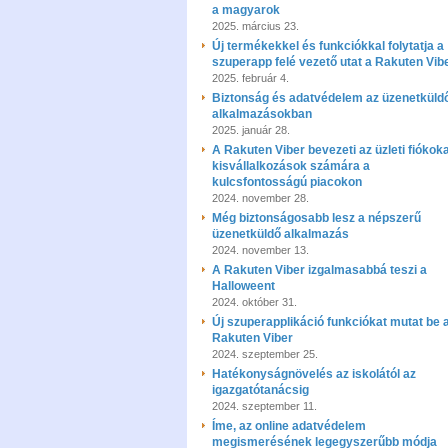
a magyarok
2025. március 23.
Új termékekkel és funkciókkal folytatja a
szuperapp felé vezető utat a Rakuten Vib
2025. február 4.
Biztonság és adatvédelem az üzenetküld
alkalmazásokban
2025. január 28.
A Rakuten Viber bevezeti az üzleti fiókoka
kisvállalkozások számára a
kulcsfontosságú piacokon
2024. november 28.
Még biztonságosabb lesz a népszerű
üzenetküldő alkalmazás
2024. november 13.
A Rakuten Viber izgalmasabbá teszi a
Halloweent
2024. október 31.
Új szuperapplikáció funkciókat mutat be 
Rakuten Viber
2024. szeptember 25.
Hatékonyságnövelés az iskolától az
igazgatótanácsig
2024. szeptember 11.
Íme, az online adatvédelem
megismerésének legegyszerűbb módja