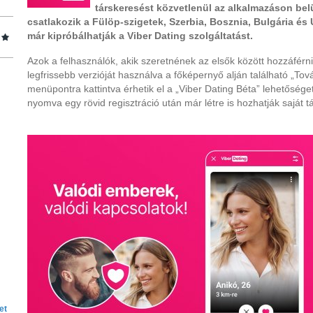
társkeresést közvetlenül az alkalmazáson bel
csatlakozik a Fülöp-szigetek, Szerbia, Bosznia, Bulgária és 
már kipróbálhatják a Viber Dating szolgáltatást.
Azok a felhasználók, akik szeretnének az elsők között hozzáférni
legfrissebb verzióját használva a főképernyő alján található „Tová
menüpontra kattintva érhetik el a „Viber Dating Béta” lehetősége
nyomva egy rövid regisztráció után már létre is hozhatják saját tá
et