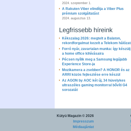
2024. szeptember 1.
A Rakuten Viber elindítja a Viber Plus
prémium szolgáltatást
2024. augusztus 13.
Legfrissebb híreink
Kékszalag 2026: megtelt a Balaton,
rekordforgalmat kezelt a Telekom hálóza
Forró nyár, zavartalan munka: így készülj 
a home office kihívásaira
Pécsen nyílik meg a Samsung legújabb
Experience Store-ja
Mozikamera a zsebben? A HONOR és az
ARRI közös fejlesztése erre készül
Az AGON by AOC két új, 34 hüvelykes
ultraszéles gaming monitorral bővíti G4
sorozatát
Kütyü Magazin
© 2026
Impresszum
Médiaajánlat