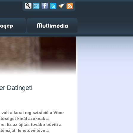
er Datinget!
vált a korai regisztráció a Viber
etőséget kínál azoknak a
e. Ez az újítás tovább bővíti a
émáját, lehetővé téve a