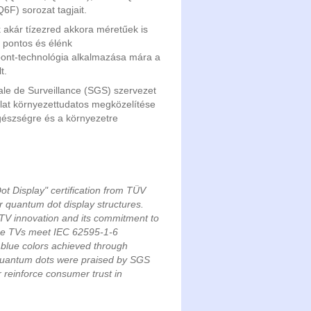
F) sorozat tagjait.
akár tízezred akkora méretűek is
l pontos és élénk
pont-technológia alkalmazása mára a
t.
le de Surveillance (SGS) szervezet
lalat környezettudatos megközelítése
gészségre és a környezetre
 Display" certification from TÜV
r quantum dot display structures.
TV innovation and its commitment to
t the TVs meet IEC 62595-1-6
d blue colors achieved through
quantum dots were praised by SGS
r reinforce consumer trust in