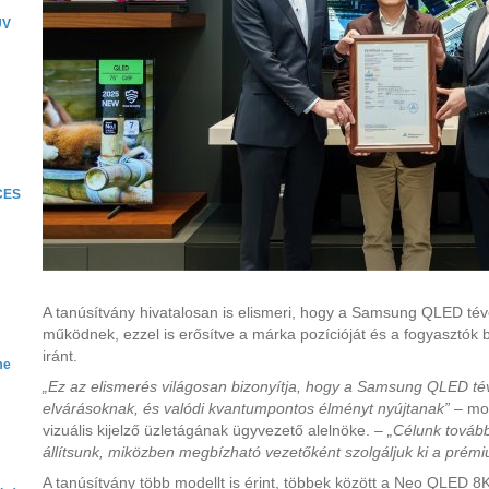
ÜV
 CES
A tanúsítvány hivatalosan is elismeri, hogy a Samsung QLED tév
működnek, ezzel is erősítve a márka pozícióját és a fogyasztók b
iránt.
me
„Ez az elismerés világosan bizonyítja, hogy a Samsung QLED t
elvárásoknak, és valódi kvantumpontos élményt nyújtanak”
– mo
vizuális kijelző üzletágának ügyvezető alelnöke. –
„Célunk tovább
állítsunk, miközben megbízható vezetőként szolgáljuk ki a prémiu
A tanúsítvány több modellt is érint, többek között a Neo QLE