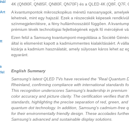
ínál
4K (QN90F, QN85F, QN80F, QN70F) és a QLED 4K (Q8F, Q7F, Q6
A kvantumpontok mikroszkopikus méretű nanoanyagok, amelyek 
Art
lehetnek, mint egy hajszál. Ezek a részecskék képesek rendkívü
színmegjelenítésre, a fény hullámhosszától függően. A kvantum
prémium tévék technológiai fejlettségének egyik fő mércéjévé vál
Ezen felül a Samsung kvantumpont-megoldása a Société Généra
tt
által is elismerést kapott a kadmiummentes kialakításáért. A vál
kizárja a kadmium használatát, amely súlyosan káros lehet az e
egyaránt.
ta
English Summary
fel
Samsung's latest QLED TVs have received the "Real Quantum Dot
Rheinland, confirming compliance with international standards fo
This recognition underscores Samsung's leadership in premium 
color accuracy and picture clarity. The certification verifies tha
standards, highlighting the precise separation of red, green, an
quantum dot technology. In addition, Samsung's cadmium-free 
for their environmentally friendly design. These accolades furthe
Samsung’s advanced and sustainable display solutions.