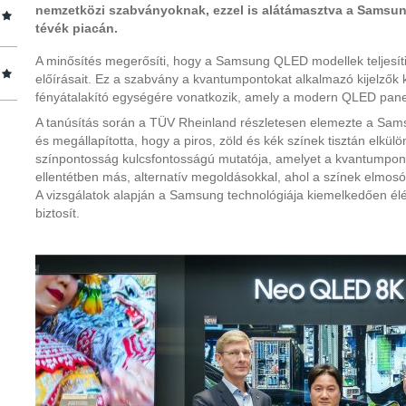
nemzetközi szabványoknak, ezzel is alátámasztva a Samsun
tévék piacán.
A minősítés megerősíti, hogy a Samsung QLED modellek teljesí
előírásait. Ez a szabvány a kvantumpontokat alkalmazó kijelzők 
fényátalakító egységére vonatkozik, amely a modern QLED panel
A tanúsítás során a TÜV Rheinland részletesen elemezte a Sa
és megállapította, hogy a piros, zöld és kék színek tisztán elkül
színpontosság kulcsfontosságú mutatója, amelyet a kvantumpont
ellentétben más, alternatív megoldásokkal, ahol a színek elmos
A vizsgálatok alapján a Samsung technológiája kiemelkedően élé
biztosít.