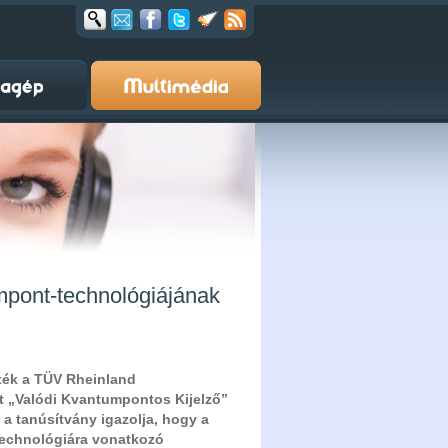
pont-technológiájának
ték a TÜV Rheinland
t „Valódi Kvantumpontos Kijelző”
 a tanúsítvány igazolja, hogy a
technológiára vonatkozó