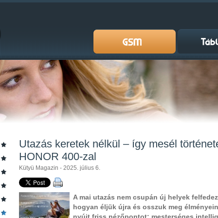
Utazás keretek nélkül – így mesél történet
HONOR 400-zal
Kütyü Magazin - 2025. július 6.
A mai utazás nem csupán új helyek felfedezé
hogyan éljük újra és osszuk meg élményei
nyújt friss nézőpontot: mesterséges intelli