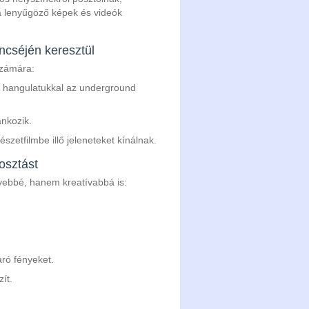
a lenyűgöző képek és videók
encséjén keresztül
számára:
i hangulatukkal az underground
ánkozik.
szetfilmbe illő jeleneteket kínálnak.
osztást
yebbé, hanem kreatívabbá is:
aró fényeket.
ít.