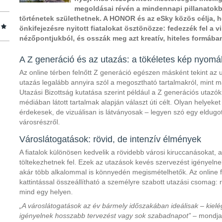
megoldásai révén a mindennapi pillanatokbó
történetek születhetnek. A HONOR és az eSky közös célja, 
önkifejezésre nyitott fiatalokat ösztönözze: fedezzék fel a v
nézőpontjukból, és osszák meg azt kreatív, hiteles formába
A Z generáció és az utazás: a tökéletes kép nyom
Az online térben felnőtt Z generáció egészen másként tekint az 
utazás legalább annyira szól a megosztható tartalmakról, mint m
Utazási Bizottság kutatása szerint például a Z generációs utazó
médiában látott tartalmak alapján választ úti célt. Olyan helye
érdekesek, de vizuálisan is látványosak – legyen szó egy eldugot
városrészről.
Városlátogatások: rövid, de intenzív élmények
A fiatalok különösen kedvelik a rövidebb városi kiruccanásokat
töltekezhetnek fel. Ezek az utazások kevés szervezést igényelne
akár több alkalommal is könnyedén megismételhetők. Az online 
kattintással összeállítható a személyre szabott utazási csomag: 
mind egy helyen.
„A városlátogatások az év bármely időszakában ideálisak – kiel
igényelnek hosszabb tervezést vagy sok szabadnapot”
– mondja