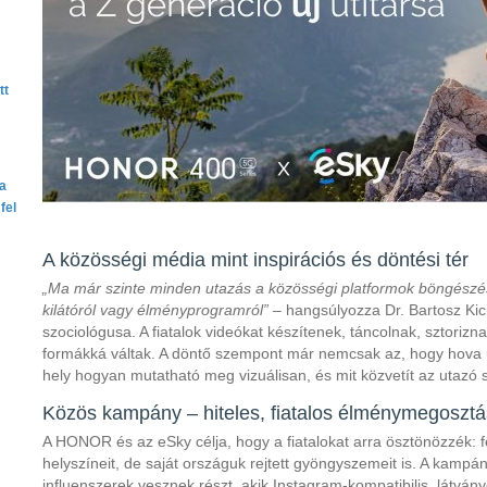
tt
ta
fel
A közösségi média mint inspirációs és döntési tér
„Ma már szinte minden utazás a közösségi platformok böngészés
kilátóról vagy élményprogramról”
– hangsúlyozza Dr. Bartosz Ki
szociológusa. A fiatalok videókat készítenek, táncolnak, sztorizn
formákká váltak. A döntő szempont már nemcsak az, hogy hova 
hely hogyan mutatható meg vizuálisan, és mit közvetít az utazó 
Közös kampány – hiteles, fiatalos élménymegosztá
A HONOR és az eSky célja, hogy a fiatalokat arra ösztönözzék: f
helyszíneit, de saját országuk rejtett gyöngyszemeit is. A kamp
influenszerek vesznek részt, akik Instagram-kompatibilis, látván