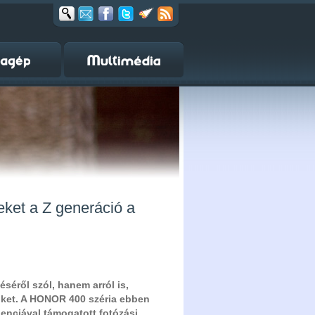
eket a Z generáció a
séről szól, hanem arról is,
nket. A HONOR 400 széria ebben
genciával támogatott fotózási