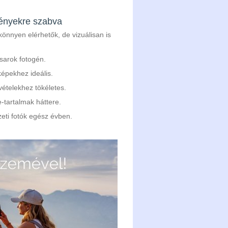
ményekre szabva
önnyen elérhetők, de vizuálisan is
sarok fotogén.
képekhez ideális.
vételekhez tökéletes.
e-tartalmak háttere.
eti fotók egész évben.