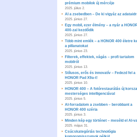
prémium mobilok új mércéje
2025. július 2.
AI a zsebedben – De ki vigyáz az adataid
2025. június 27.
Egy mobil, ezer élmény – a nyár a HONO
400-zal kezdődik
2025. június 27.
Több mint emlék – a HONOR 400 életre ke
a pillanatokat
2025. június 23.
Filterek, effektek, vágás – profi tartalom
mobilról
2025. június 13.
Stílusos, erős és innovatív – Fedezd fel a
HONOR Pad X9a-t!
2025. június 10.
HONOR 400 – A fotórestaurálás új korsz
mesterséges intelligenciával
2025. június 5.
AI-forradalom a zsebben – berobbant a
HONOR 400 széria
2025. június 3.
Minden kép egy történet – meséld el AI-va
2025. május 31.
Csúcskategóriás technológia
kompromisszumok nélkül