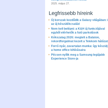
2025. május 27.
Legfrissebb híreink
Új korszak kezdődik a Galaxy világában: i
az új készülékcsalád
Nem kell belépni: a K&H új funkciójával
egyből elérhetők a futó parkolások
Kékszalag 2026: megtelt a Balaton,
rekordforgalmat kezelt a Telekom hálóza
Forró nyár, zavartalan munka: így készülj 
a home office kihívásaira
Pécsen nyílik meg a Samsung legújabb
Experience Store-ja