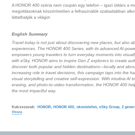
A HONOR 400 széria nem csupán egy telefon – igazi útitárs a m
megoldásoknak köszönhetően a felhasználók szabadabban alkoth
láttathatják a világot.
English Summary
Travel today is not just about discovering new places, but also 
experiences. The HONOR 400 Series, with its advanced AI-powe
empowers young travelers to turn everyday moments into visually s
with eSky, HONOR aims to inspire Gen Z explorers to create aut
discover both popular and hidden destinations—locally and abro
increasing role in travel decisions, this campaign taps into the ha
visual storytelling and creative self-expression. With intuitive AI
erasing, and photo-to-video transformation, the HONOR 400 help
the most impactful way.
Kulcsszavak:
HONOR
,
HONOR 400
,
okostelefon
,
eSky Group
,
Z gener
Vissza