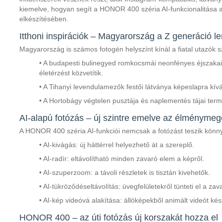
kiemelve, hogyan segít a HONOR 400 széria AI-funkcionalitása 
elkészítésében.
Itthoni inspirációk – Magyarország a Z generáció l
Magyarország is számos fotogén helyszínt kínál a fiatal utazók 
• A budapesti bulinegyed romkocsmái neonfényes éjszaka
életérzést közvetítik.
• A Tihanyi levendulamezők festői látványa képeslapra kív
• A Hortobágy végtelen pusztája és naplementés tájai termé
AI-alapú fotózás – új szintre emelve az élménymeg
A HONOR 400 széria AI-funkciói nemcsak a fotózást teszik könn
• AI-kivágás: új háttérrel helyezhető át a szereplő.
• AI-radír: eltávolítható minden zavaró elem a képről.
• AI-szuperzoom: a távoli részletek is tisztán kivehetők.
• AI-tükröződéseltávolítás: üvegfelületekről tünteti el a zav
• AI-kép videóvá alakítása: állóképekből animált videót kész
HONOR 400 – az úti fotózás új korszakát hozza el