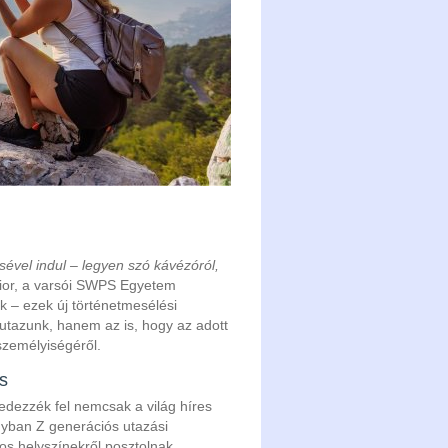
ével indul – legyen szó kávézóról,
cior, a varsói SWPS Egyetem
ak – ezek új történetmesélési
utazunk, hanem az is, hogy az adott
személyiségéről.
s
edezzék fel nemcsak a világ híres
ányban Z generációs utazási
yos helyszínekről posztolnak,