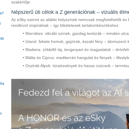
szakértője.
Népszerű úti célok a Z generációnak – vizuális él
ra?
Az eSky szerint az alábbi helyszínek nemcsak megfizethetők és k
R
rendkívül inspirálóak – így tökéletesek tartalomkészítéshez:
• Marrákes: vibráló színek, gazdag textúrák – minden utca
lti
• Izland: fekete homok, gejzírek, északi fény – álomszerű 
• Madeira: zöldellő táj, tengerpart és magaslatok – drónfel
• Málta és Ciprus: mediterrán hangulat és fények – lifestyl
• Osztrák Alpok: túraösvények és havas csúcsok – termész
aka
l