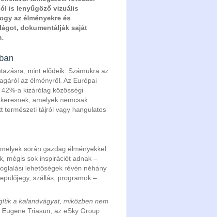
l is lenyűgöző vizuális
hogy az élményekre és
ilágot, dokumentálják saját
n.
ában
utazásra, mint elődeik. Számukra az
agáról az élményről. Az Európai
k 42%-a kizárólag közösségi
ket keresnek, amelyek nemcsak
t természeti tájról vagy hangulatos
, amelyek során gazdag élményekkel
k, mégis sok inspirációt adnak –
foglalási lehetőségek révén néhány
repülőjegy, szállás, programok –
égítik a kalandvágyat, miközben nem
 Eugene Triasun, az eSky Group