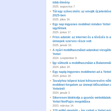
több élmény
2025. augusztus 7.
Túl egy szívecskén: az emojik új jelentése
2025-ben
2025. július 16.
Egy nap ingyenes mobilnet minden Yettel
ügyfélnek
2025. június 17.
Friss adatok: az internet és a tévézés is 
ünnepek szerves része volt
2025. január 10.
A nyári mobilhasználati adatokat vizsgált
Yettel
2024. szeptember 9.
Így változik a mobilhasználat a Balatonná
2024. július 19.
Egy napig ingyenes mobilnetet ad a Yettel
2024. június 18.
Tavalyhoz képest közel kétszeresére nőtt
mobilnet-forgalom az ünnepi időszakban 
Yettelnél
2024. január 3.
Sikeresen blokkolja a gyanús weboldalak
Yettel NetPajzs megoldása
2023. március 14.
370 millió gigabájt – így zajlott a Yettel m