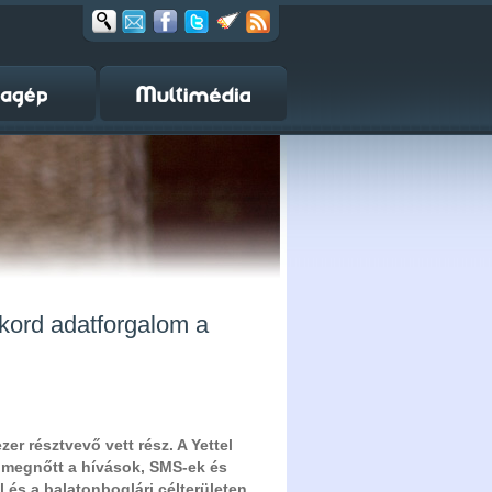
ekord adatforgalom a
er résztvevő vett rész. A Yettel
n megnőtt a hívások, SMS-ek és
 és a balatonboglári célterületen