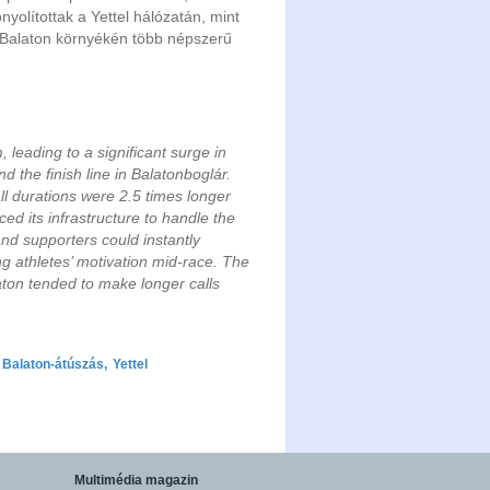
olítottak a Yettel hálózatán, mint
a Balaton környékén több népszerű
 leading to a significant surge in
nd the finish line in Balatonboglár.
ll durations were 2.5 times longer
d its infrastructure to handle the
d supporters could instantly
 athletes’ motivation mid-race. The
aton tended to make longer calls
Balaton-átúszás
,
Yettel
Multimédia magazin