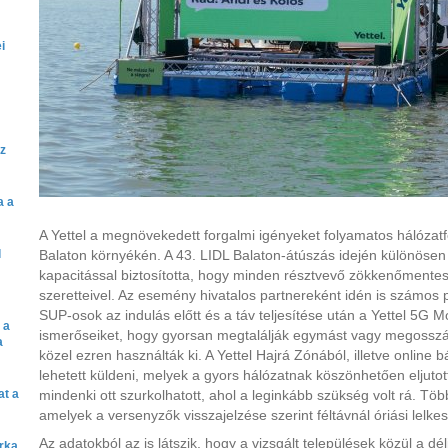
i
az
a a
A Yettel a megnövekedett forgalmi igényeket folyamatos hálózatfe
l
Balaton környékén. A 43. LIDL Balaton-átúszás idején különösen
kapacitással biztosította, hogy minden résztvevő zökkenőmentes
szeretteivel. Az esemény hivatalos partnereként idén is számos
SUP-osok az indulás előtt és a táv teljesítése után a Yettel 5G M
 a
ismerőseiket, hogy gyorsan megtalálják egymást vagy megosszák
a
közel ezren használták ki. A Yettel Hajrá Zónából, illetve online
lehetett küldeni, melyek a gyors hálózatnak köszönhetően eljutot
at a
mindenki ott szurkolhatott, ahol a leginkább szükség volt rá. Töb
amelyek a versenyzők visszajelzése szerint féltávnál óriási lelkes
Az adatokból az is látszik, hogy a vizsgált települések közül a dé
árka