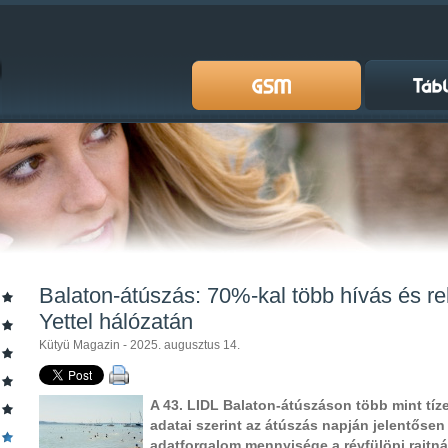
Balaton-átúszás: 70%-kal több hívás és r
Yettel hálózatán
Kütyü Magazin - 2025. augusztus 14.
A 43. LIDL Balaton-átúszáson több mint tízez
adatai szerint az átúszás napján jelentőse
adatforgalom mennyisége a révfülöpi rajtnál