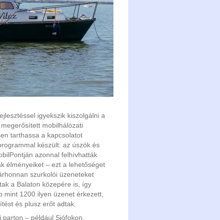
jlesztéssel igyekszik kiszolgálni a
 megerősített mobilhálózati
en tarthassa a kapcsolatot
 programmal készült: az úszók és
obilPontján azonnal felhívhatták
 élményeiket – ezt a lehetőséget
 bárhonnan szurkolói üzeneteket
tak a Balaton közepére is, így
b mint 1200 ilyen üzenet érkezett,
ítést és plusz erőt adtak.
li parton – például Siófokon,