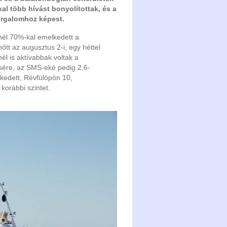
al több hívást bonyolítottak, és a
orgalomhoz képest.
inél 70%-kal emelkedett a
tt az augusztus 2-i, egy héttel
él is aktívabbak voltak a
esére, az SMS-eké pedig 2,6-
kedett, Révfülöpön 10,
korábbi szintet.