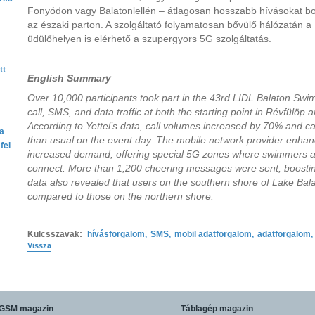
Fonyódon vagy Balatonlellén – átlagosan hosszabb hívásokat bony
az északi parton. A szolgáltató folyamatosan bővülő hálózatán 
üdülőhelyen is elérhető a szupergyors 5G szolgáltatás.
tt
English Summary
Over 10,000 participants took part in the 43rd LIDL Balaton Swim,
call, SMS, and data traffic at both the starting point in Révfülöp a
According to Yettel’s data, call volumes increased by 70% and ca
ta
than usual on the event day. The mobile network provider enhance
fel
increased demand, offering special 5G zones where swimmers an
connect. More than 1,200 cheering messages were sent, boosting
data also revealed that users on the southern shore of Lake Bal
compared to those on the northern shore.
Kulcsszavak:
hívásforgalom
,
SMS
,
mobil adatforgalom
,
adatforgalom
,
Vissza
GSM magazin
Táblagép magazin