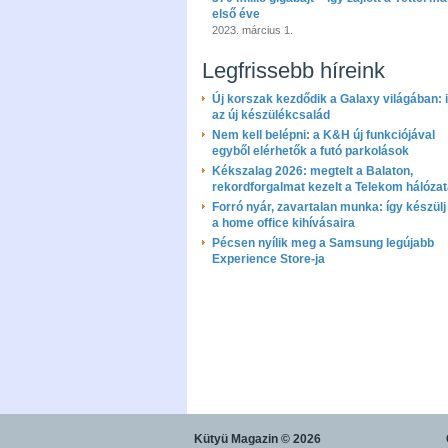
első éve
2023. március 1.
Legfrissebb híreink
Új korszak kezdődik a Galaxy világában: i
az új készülékcsalád
Nem kell belépni: a K&H új funkciójával
egyből elérhetők a futó parkolások
Kékszalag 2026: megtelt a Balaton,
rekordforgalmat kezelt a Telekom hálóza
Forró nyár, zavartalan munka: így készülj 
a home office kihívásaira
Pécsen nyílik meg a Samsung legújabb
Experience Store-ja
Kütyü Magazin
© 2026