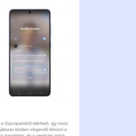
a Gyorspanelről elérhető, így nincs
ejátszás közben elegendő lehúzni a
a koppintani, és a rendszer máris