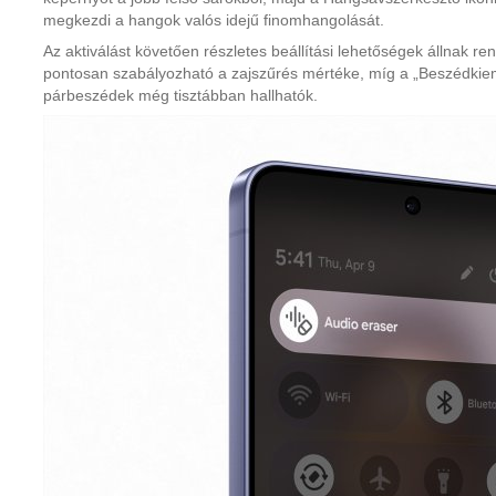
megkezdi a hangok valós idejű finomhangolását.
Az aktiválást követően részletes beállítási lehetőségek állnak r
pontosan szabályozható a zajszűrés mértéke, míg a „Beszédkiem
párbeszédek még tisztábban hallhatók.