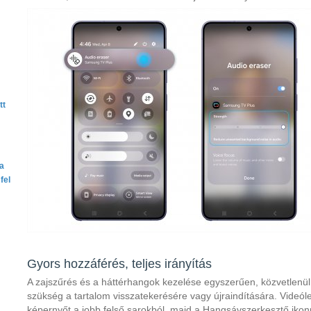
tt
ta
fel
Gyors hozzáférés, teljes irányítás
A zajszűrés és a háttérhangok kezelése egyszerűen, közvetlenül 
szükség a tartalom visszatekerésére vagy újraindítására. Videól
képernyőt a jobb felső sarokból, majd a Hangsávszerkesztő ikonr