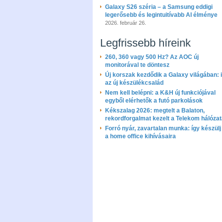
Galaxy S26 széria – a Samsung eddigi
legerősebb és legintuitívabb AI élménye
2026. február 26.
Legfrissebb híreink
260, 360 vagy 500 Hz? Az AOC új
monitorával te döntesz
Új korszak kezdődik a Galaxy világában: i
az új készülékcsalád
Nem kell belépni: a K&H új funkciójával
egyből elérhetők a futó parkolások
Kékszalag 2026: megtelt a Balaton,
rekordforgalmat kezelt a Telekom hálóza
Forró nyár, zavartalan munka: így készülj 
a home office kihívásaira