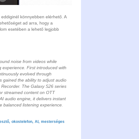
eddiginél könnyebben elérhető. A
ehetőséget ad arra, hogy a
alom esetében a lehető legjobb
round noise from videos while
 experience. First introduced with
ontinuously evolved through
 gained the ability to adjust audio
ce Recorder. The Galaxy S26 series
 for streamed content on OTT
 audio engine, it delivers instant
e balanced listening experience.
esztő
,
okostelefon
,
AI
,
mesterséges