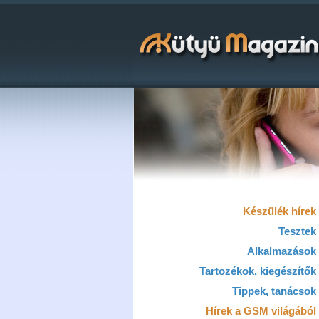
Készülék hírek
Tesztek
Alkalmazások
Tartozékok, kiegészítők
Tippek, tanácsok
Hírek a GSM világából