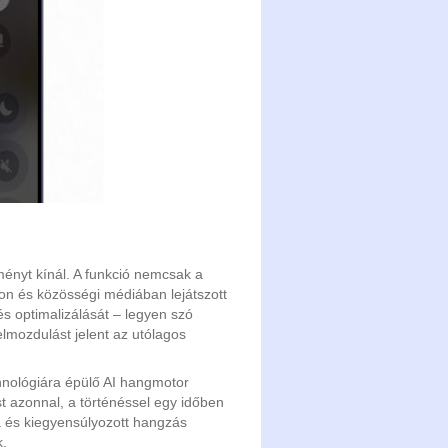
ményt kínál. A funkció nemcsak a
on és közösségi médiában lejátszott
 és optimalizálását – legyen szó
elmozdulást jelent az utólagos
echnológiára épülő AI hangmotor
t azonnal, a történéssel egy időben
a és kiegyensúlyozott hangzás
k.