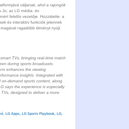
atformjává váljanak, ahol a rajongók
 Jo, az LG média- és
ért felelős vezetője. Hozzátette: a
sek és interaktív funkciók jelennek
g magával ragadóbb élményt nyújt
 smart TVs, bringing real-time match
screen during sports broadcasts.
form enhances the viewing
erformance insights. Integrated with
nd on-demand sports content, along
LG says the experience is especially
 TVs, designed to deliver a more
vé
,
LG Apps
,
LG Sports Playbook
,
LG
,