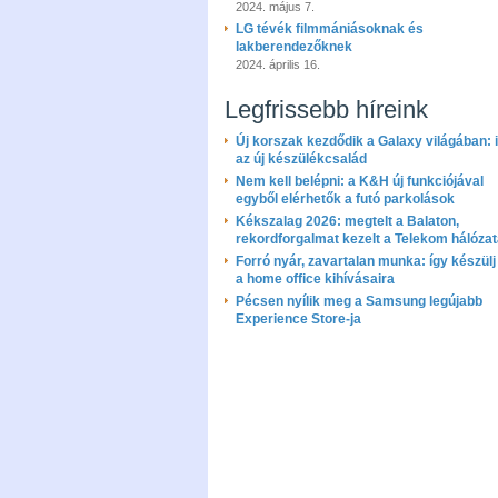
2024. május 7.
LG tévék filmmániásoknak és
lakberendezőknek
2024. április 16.
Legfrissebb híreink
Új korszak kezdődik a Galaxy világában: i
az új készülékcsalád
Nem kell belépni: a K&H új funkciójával
egyből elérhetők a futó parkolások
Kékszalag 2026: megtelt a Balaton,
rekordforgalmat kezelt a Telekom hálóza
Forró nyár, zavartalan munka: így készülj 
a home office kihívásaira
Pécsen nyílik meg a Samsung legújabb
Experience Store-ja