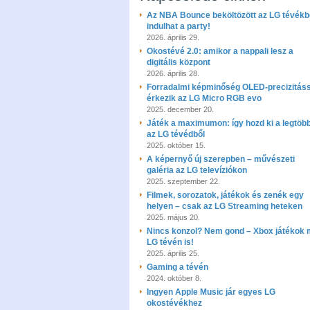
Az NBA Bounce beköltözött az LG tévékb
indulhat a party!
2026. április 29.
Okostévé 2.0: amikor a nappali lesz a
digitális központ
2026. április 28.
Forradalmi képminőség OLED-precizitáss
érkezik az LG Micro RGB evo
2025. december 20.
Játék a maximumon: így hozd ki a legtöb
az LG tévédből
2025. október 15.
A képernyő új szerepben – művészeti
galéria az LG televíziókon
2025. szeptember 22.
Filmek, sorozatok, játékok és zenék egy
helyen – csak az LG Streaming heteken
2025. május 20.
Nincs konzol? Nem gond – Xbox játékok 
LG tévén is!
2025. április 25.
Gaming a tévén
2024. október 8.
Ingyen Apple Music jár egyes LG
okostévékhez