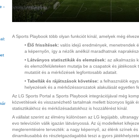
e –
A Sports Playbook több olyan funkciót kínál, amelyek még élvez
al:
•
Élő frissítések:
valós idejű eredmények, menetrendek és
a képernyőn, így a nézők anélkül maradhatnak naprakész
bet
•
Látványos statisztikák és elemzések:
az alkalmazás 
és elemzőfelületeken mutatja be a csapatok és játékosok t
mutatóit és a mérkőzések legfontosabb adatait.
•
Tabellák és rájátszások követése:
a felhasználók egy
helyezések és a mérkőzéssorozatok alakulását egyetlen f
Az LG Sports Portal a Sports Playbook integrációjával még kompl
közvetítések és visszanézhető tartalmak mellett bizonyos ligák é
már
statisztikákhoz és mérkőzésadatokhoz is hozzáférést kínál.
A vállalat szerint az élmény különösen az LG legújabb, ultrana
evo televízióin válik igazán látványossá. Az új modelleket kifejez
megteremtésére tervezték: a nagy képernyő, az élénk színek és 
dinamikusabbá és részletgazdagabbá teszi a gyors játékhelyzete