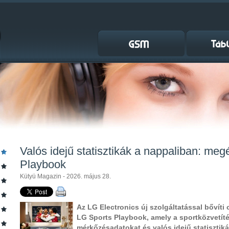
Valós idejű statisztikák a nappaliban: meg
Playbook
Kütyü Magazin - 2026. május 28.
Az LG Electronics új szolgáltatással bővíti 
LG Sports Playbook, amely a sportközvetíté
mérkőzésadatokat és valós idejű statisztik