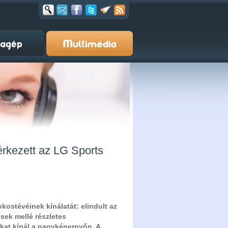
érkezett az LG Sports
okostévéinek kínálatát: elindult az
sek mellé részletes
ákat kínál a nagyképernyőn. A