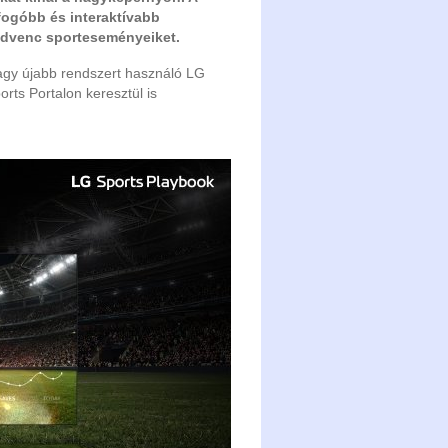
fogóbb és interaktívabb
edvenc sporteseményeiket.
vagy újabb rendszert használó LG
ts Portalon keresztül is