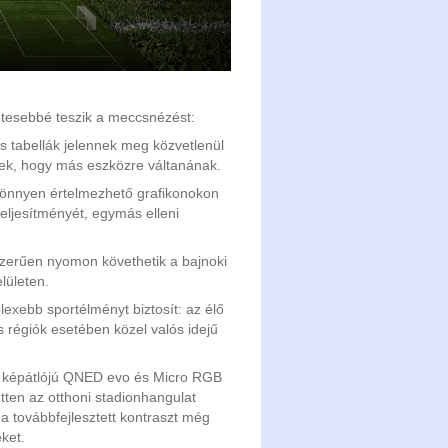
etesebbé teszik a meccsnézést:
 tabellák jelennek meg közvetlenül
ek, hogy más eszközre váltanának.
könnyen értelmezhető grafikonokon
eljesítményét, egymás elleni
szerűen nyomon követhetik a bajnoki
elületen.
exebb sportélményt biztosít: az élő
s régiók esetében közel valós idejű
gy képátlójú QNED evo és Micro RGB
etten az otthoni stadionhangulat
a továbbfejlesztett kontraszt még
ket.