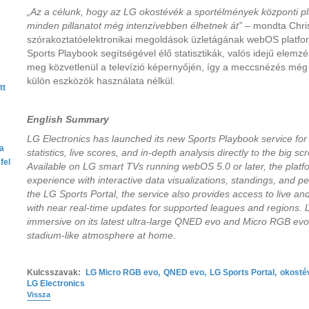
„Az a célunk, hogy az LG okostévék a sportélmények központi pl
minden pillanatot még intenzívebben élhetnek át”
– mondta Chris
szórakoztatóelektronikai megoldások üzletágának webOS platform
Sports Playbook segítségével élő statisztikák, valós idejű elemzé
meg közvetlenül a televízió képernyőjén, így a meccsnézés mé
külön eszközök használata nélkül.
tt
English Summary
LG Electronics has launched its new Sports Playbook service for
ta
statistics, live scores, and in-depth analysis directly to the big 
fel
Available on LG smart TVs running webOS 5.0 or later, the plat
experience with interactive data visualizations, standings, and p
the LG Sports Portal, the service also provides access to live a
with near real-time updates for supported leagues and regions. 
immersive on its latest ultra-large QNED evo and Micro RGB evo
stadium-like atmosphere at home.
Kulcsszavak:
LG Micro RGB evo
,
QNED evo
,
LG Sports Portal
,
okosté
LG Electronics
Vissza