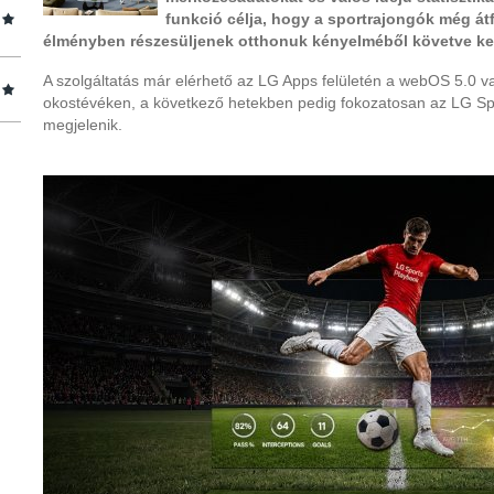
funkció célja, hogy a sportrajongók még át
élményben részesüljenek otthonuk kényelméből követve k
A szolgáltatás már elérhető az LG Apps felületén a webOS 5.0 
okostévéken, a következő hetekben pedig fokozatosan az LG Spor
megjelenik.