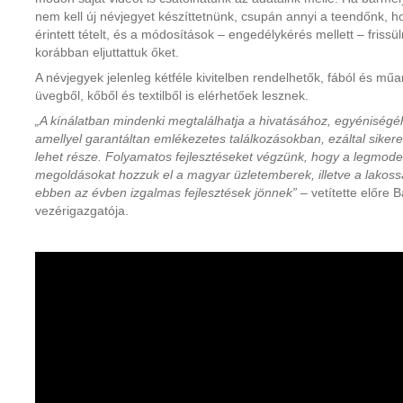
nem kell új névjegyet készíttetnünk, csupán annyi a teendőnk, ho
érintett tételt, és a módosítások – engedélykérés mellett – fris
korábban eljuttattuk őket.
A névjegyek jelenleg kétféle kivitelben rendelhetők, fából és m
üvegből, kőből és textilből is elérhetőek lesznek.
„A kínálatban mindenki megtalálhatja a hivatásához, egyéniségé
amellyel garantáltan emlékezetes találkozásokban, ezáltal siker
lehet része. Folyamatos fejlesztéseket végzünk, hogy a legmo
megoldásokat hozzuk el a magyar üzletemberek, illetve a lakoss
ebben az évben izgalmas fejlesztések jönnek”
– vetítette előre 
vezérigazgatója.