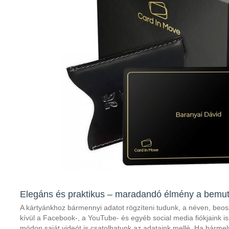
Elegáns és praktikus – maradandó élmény a bemu
A kártyánkhoz bármennyi adatot rögzíteni tudunk, a néven, beo
kívül a Facebook-, a YouTube- és egyéb social media fiókjaink is
módon saját videót is csatolhatunk az adataink mellé. Ha bármel