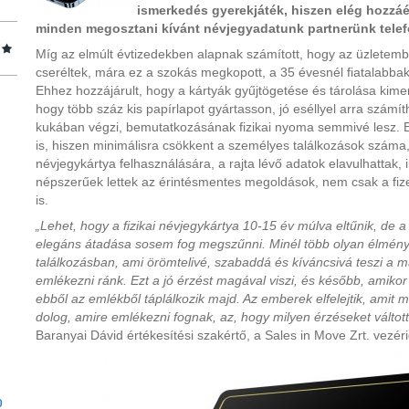
ismerkedés gyerekjáték, hiszen elég hozzáér
minden megosztani kívánt névjegyadatunk partnerünk telefo
Míg az elmúlt évtizedekben alapnak számított, hogy az üzletem
cseréltek, mára ez a szokás megkopott, a 35 évesnél fiatalabbak
Ehhez hozzájárult, hogy a kártyák gyűjtögetése és tárolása kiment
hogy több száz kis papírlapot gyártasson, jó eséllyel arra számít
kukában végzi, bemutatkozásának fizikai nyoma semmivé lesz. Ezt
is, hiszen minimálisra csökkent a személyes találkozások száma
névjegykártya felhasználására, a rajta lévő adatok elavulhattak, i
népszerűek lettek az érintésmentes megoldások, nem csak a fize
is.
„Lehet, hogy a fizikai névjegykártya 10-15 év múlva eltűnik, de 
elegáns átadása sosem fog megszűnni. Minél több olyan élmény
találkozásban, ami örömtelivé, szabaddá és kíváncsivá teszi a má
emlékezni ránk. Ezt a jó érzést magával viszi, és később, amikor ú
ebből az emlékből táplálkozik majd. Az emberek elfelejtik, amit
dolog, amire emlékezni fognak, az, hogy milyen érzéseket váltott
Baranyai Dávid értékesítési szakértő, a Sales in Move Zrt. vezér
0