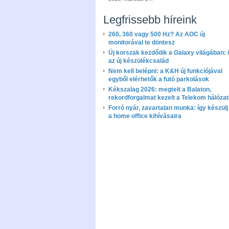
Legfrissebb híreink
260, 360 vagy 500 Hz? Az AOC új
monitorával te döntesz
Új korszak kezdődik a Galaxy világában: i
az új készülékcsalád
Nem kell belépni: a K&H új funkciójával
egyből elérhetők a futó parkolások
Kékszalag 2026: megtelt a Balaton,
rekordforgalmat kezelt a Telekom hálóza
Forró nyár, zavartalan munka: így készülj 
a home office kihívásaira