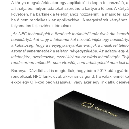
A kártya megvásárlásakor egy applikációt is kap a felhasználó,
állíthatja be, milyen adatokat szeretne a kártyára tölteni. A kártyá
követően, ha bárkinek a telefonjához hozzáérinti, a másik fél az
ha ő nem rendelkezik az applikációval. A megvásárolt kártyáho
folyamatos fejlesztések társulnak.
„Az NFC technológiát a fizetések területéről már évek óta ismerh
bankkártyánkat vagy a telefonunkat hozzáérintjük egy bankkárt
a különbség, hogy a névjegykártyánkat érintjük a másik fél tele
azonnal elmenthetőek a telefon névjegyzékébe. Az adatok egy ér
telefonjára, szerkesztve, ezzel kizárva az elírás lehetőségét. Tel
rendszerben működik, sem vírustól, sem adatlopástól nem kell t
Baranyai Dávidtól azt is megtudtuk, hogy bár a 2017 után gyárt
rendelkezik NFC funkcióval, akkor sincs gond, ha valaki ennél ko
ekkor egy QR-kód beolvasásával, vagy akár egy link átküldéséve