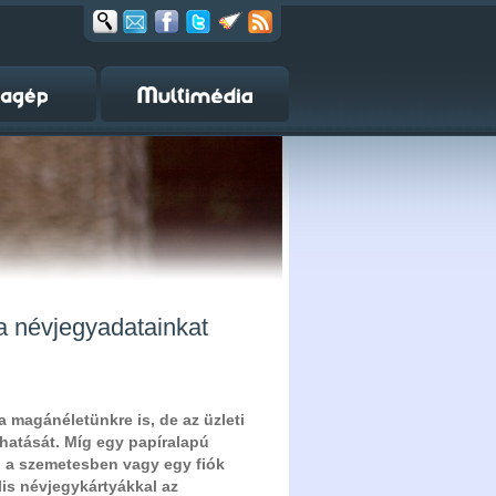
 a névjegyadatainkat
a magánéletünkre is, de az üzleti
 hatását. Míg egy papíralapú
el a szemetesben vagy egy fiók
lis névjegykártyákkal az