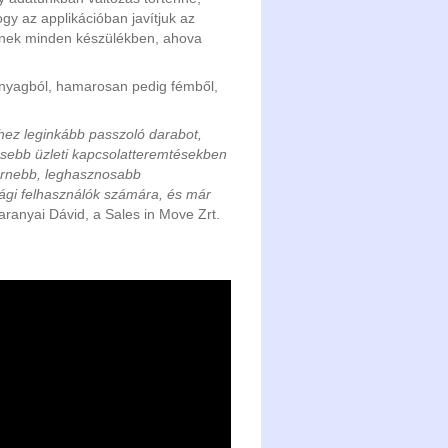
gy az applikációban javítjuk az
sülnek minden készülékben, ahova
űanyagból, hamarosan pedig fémből,
hez leginkább passzoló darabot,
esebb üzleti kapcsolatteremtésekben
dernebb, leghasznosabb
ági felhasználók számára, és már
Baranyai Dávid, a Sales in Move Zrt.