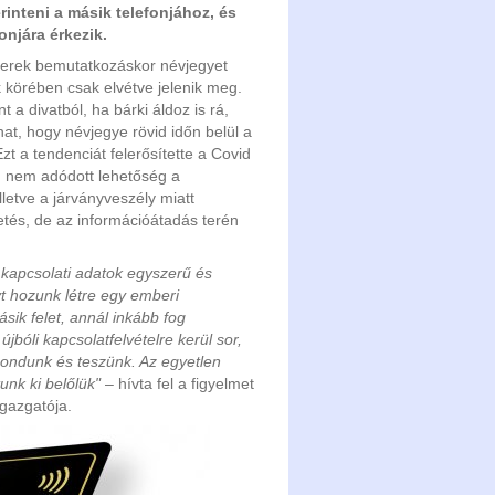
inteni a másik telefonjához, és
njára érkezik.
berek bemutatkozáskor névjegyet
 körében csak elvétve jelenik meg.
 a divatból, ha bárki áldoz is rá,
hat, hogy névjegye rövid időn belül a
 a tendenciát felerősítette a Covid
, nem adódott lehetőség a
lletve a járványveszély miatt
tés, de az információátadás terén
a kapcsolati adatok egyszerű és
t hozunk létre egy emberi
sik felet, annál inkább fog
jbóli kapcsolatfelvételre kerül sor,
 mondunk és teszünk. Az egyetlen
unk ki belőlük"
– hívta fel a figyelmet
igazgatója.