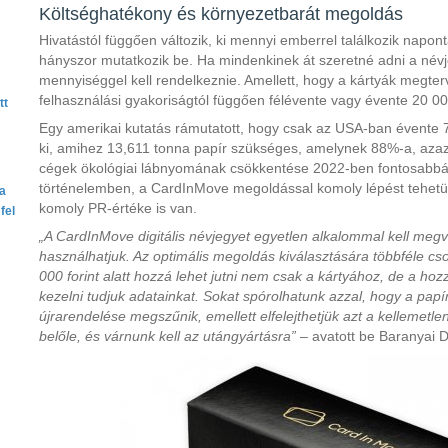
Költséghatékony és környezetbarát megoldás
Hivatástól függően változik, ki mennyi emberrel találkozik napont
hányszor mutatkozik be. Ha mindenkinek át szeretné adni a névje
mennyiséggel kell rendelkeznie. Amellett, hogy a kártyák megter
felhasználási gyakoriságtól függően félévente vagy évente 20 000-
tt
Egy amerikai kutatás rámutatott, hogy csak az USA-ban évente 7
ki, amihez 13,611 tonna papír szükséges, amelynek 88%-a, azaz
cégek ökológiai lábnyomának csökkentése 2022-ben fontosabbá v
történelemben, a CardInMove megoldással komoly lépést tehetü
ta
komoly PR-értéke is van.
fel
„A CardInMove digitális névjegyet egyetlen alkalommal kell megv
használhatjuk. Az optimális megoldás kiválasztására többféle c
000 forint alatt hozzá lehet jutni nem csak a kártyához, de a hozz
kezelni tudjuk adatainkat. Sokat spórolhatunk azzal, hogy a pap
újrarendelése megszűnik, emellett elfelejthetjük azt a kellemetlen
belőle, és várnunk kell az utángyártásra”
– avatott be Baranyai D