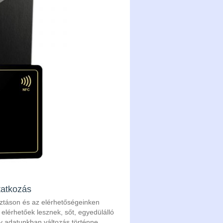
tatkozás
sztáson és az elérhetőségeinken
 elérhetőek lesznek, sőt, egyedülálló
y adatunkban változás történne,