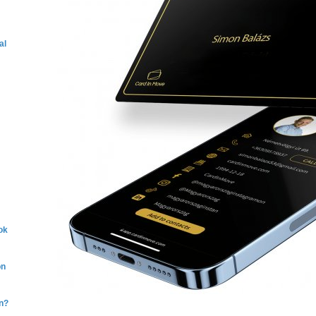
al
ok
on
on?