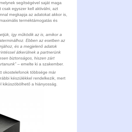
 amelynek segítségével saját maga
t csak egyszer kell aktiválni, azt
onnal megkapja az adatokat akkor is,
z maximális terméktámogatás és
etjük, így működik az is, amikor a
yaterminálhoz. Ebben az esetben az
fonjához, és a megjelenő adatok
intéssel átkerülnek a partnerünk
jesen biztonságos, hiszen zárt
artanunk”
– emelte ki a szakember.
ott okostelefonok többsége már
rábbi készülékkel rendelkezik, mert
l kiküszöbölhető a hiányosság.