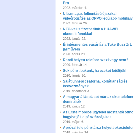
Pro
2022. március 4.
Ultramagas felbontású éjszakai
videórögzítés az OPPO legújabb mobiljaiv
2022. február 26.
NFC-vel is fizethetünk a HUAWEI
okostelefonokkal
2022. január 22.
Érintésmentes vásárlás a Tüke Busz Zrt.
járművein
2020. április 29.
Randi helyett telefon: szexi vagy nem?
2020. február 14.
Sok pénzt bukunk, ha ezeket letöltjük!
2020. január 20.
Saját ünnepi csatorna, korlátlanság és
kedvezmények
2019. december 3.
A magyar álláspiacot már az okostelefon
dominálják
2019. június 12.
Az Erste mobilos ügyfelei mostantól otth
hagyhatják a pénztárcájukat
2019. május 6.
Apróval tele pénztárca helyett okostelef
2018. március 24.