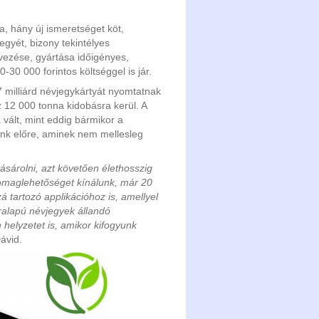
a, hány új ismeretséget köt,
gyét, bizony tekintélyes
vezése, gyártása időigényes,
30 000 forintos költséggel is jár.
 milliárd névjegykártyát nyomtatnak
 12 000 tonna kidobásra kerül. A
ált, mint eddig bármikor a
nk előre, aminek nem mellesleg
ásárolni, azt követően élethosszig
somaglehetőséget kínálunk, már 20
á tartozó applikációhoz is, amellyel
íralapú névjegyek állandó
 helyzetet is, amikor kifogyunk
ávid.