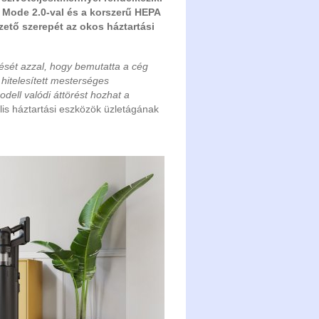
g Mode 2.0-val és a korszerű HEPA
zető szerepét az okos háztartási
tését azzal, hogy bemutatta a cég
 hitelesített mesterséges
dell valódi áttörést hozhat a
s háztartási eszközök üzletágának