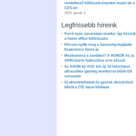
rendelkező hűtőszekrényeket mutat be a
CES-en
2025. január 4.
Legfrissebb híreink
Forró nyár, zavartalan munka: így készülj 
a home office kihívásaira
Pécsen nyílik meg a Samsung legújabb
Experience Store-ja
Mozikamera a zsebben? A HONOR és az
ARRI közös fejlesztése erre készül
Az AGON by AOC két új, 34 hüvelykes
ultraszéles gaming monitorral bővíti G4
sorozatát
Új okostelefonnal és gyerek okosórával
bővül a ZTE hazai kínálata