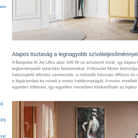
elem
Alapos tisztaság a legnagyobb szívóteljesítménnye
A Bespoke AI Jet Ultra akár 400 W-os szívóerőt kínál, így képe
legkeményebb takarítási feladatokkal. A HexaJet Motor biztosítja
hatszögletű állórész szerkezete, a második fokozatú diffúzor és a
a légáramlást és növeli a motor hatékonyságát. A motor emellett 
egyetlen töltéssel, így egyetlen menetben kitakarítható az egész
vő
 CES
val