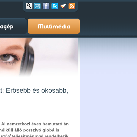
t: Erősebb és okosabb,
 AI nemzetközi éves bemutatóján
nélküli álló porszívó globális
szívóteljesítménnyel rendelkezik.