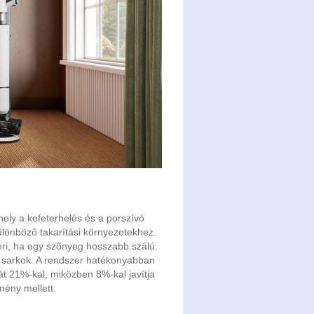
mely a kefeterhelés és a porszívó
lönböző takarítási környezetekhez.
eri, ha egy szőnyeg hosszabb szálú.
a sarkok. A rendszer hatékonyabban
át 21%-kal, miközben 8%-kal javítja
ény mellett.