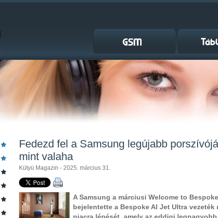
Fedezd fel a Samsung legújabb porszívójá
mint valaha
Kütyü Magazin - 2025. március 31.
A Samsung a márciusi Welcome to Bespoke
bejelentette a Bespoke AI Jet Ultra vezeték 
piacra lépését, amely az eddigi legnagyobb 