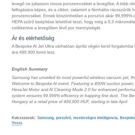
levegő ne juttasson vissza porszemcséket a levegőbe. A több ré
felfogására képes, és a ciklon, valamint a fémhálós rácsszűrők 
porszemcséket. Ennek köszönhetően a porszívó akár 99,999%-os
HEPA szűrő beépítése lehetővé teszi, hogy még a 0,3 mikrométer
csökkentve a levegőben lévő por mennyiségét.
Ár és elérhetőség
A Bespoke AI Jet Ultra várhatóan április végén kerül forgalomba
ára 499 900 forint lesz.
English Summary
Samsung has unveiled its most powerful wireless vacuum yet, the
Welcome to Bespoke AI event. Featuring a 400W suction power, 
HexaJet Motor and AI Cleaning Mode 2.0 for enhanced performa
system ensures 99.999% efficiency in trapping fine dust. The Besp
Hungary at a retail price of 499,900 HUF, starting in late April.
Kulcsszavak:
Samsung
,
porszívó
,
mesterséges intelligencia
,
Bespoke 
Vissza