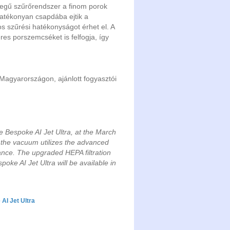
tegű szűrőrendszer a finom porok
hatékonyan csapdába ejtik a
 szűrési hatékonyságot érhet el. A
es porszemcséket is felfogja, így
 Magyarországon, ajánlott fogyasztói
 Bespoke AI Jet Ultra, at the March
the vacuum utilizes the advanced
nce. The upgraded HEPA filtration
oke AI Jet Ultra will be available in
AI Jet Ultra