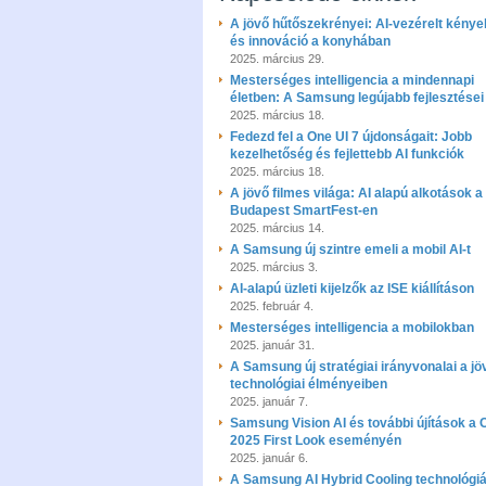
A jövő hűtőszekrényei: AI-vezérelt kény
és innováció a konyhában
2025. március 29.
Mesterséges intelligencia a mindennapi
életben: A Samsung legújabb fejlesztései
2025. március 18.
Fedezd fel a One UI 7 újdonságait: Jobb
kezelhetőség és fejlettebb AI funkciók
2025. március 18.
A jövő filmes világa: AI alapú alkotások a
Budapest SmartFest-en
2025. március 14.
A Samsung új szintre emeli a mobil AI-t
2025. március 3.
AI-alapú üzleti kijelzők az ISE kiállításon
2025. február 4.
Mesterséges intelligencia a mobilokban
2025. január 31.
A Samsung új stratégiai irányvonalai a jö
technológiai élményeiben
2025. január 7.
Samsung Vision AI és további újítások a
2025 First Look eseményén
2025. január 6.
A Samsung AI Hybrid Cooling technológiá