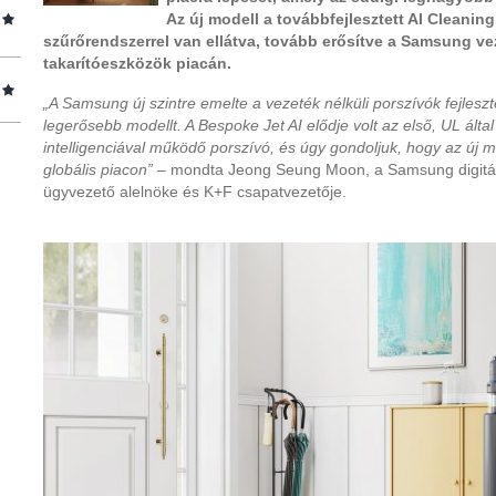
Az új modell a továbbfejlesztett AI Cleanin
szűrőrendszerrel van ellátva, tovább erősítve a Samsung ve
takarítóeszközök piacán.
„A Samsung új szintre emelte a vezeték nélküli porszívók fejlesz
legerősebb modellt. A Bespoke Jet AI elődje volt az első, UL által
intelligenciával működő porszívó, és úgy gondoljuk, hogy az új mo
globális piacon” –
mondta Jeong Seung Moon, a Samsung digitáli
ügyvezető alelnöke és K+F csapatvezetője.