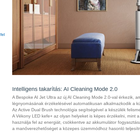
fel
Intelligens takarítás: AI Cleaning Mode 2.0
A Bespoke AI Jet Ultra az új AI Cleaning Mode 2.0-val érkezik, a
légnyomásának érzékelésével automatikusan alkalmazkodik a kü
Az Active Dual Brush technológia segítségével a készülék felism
A Vékony LED kefe+ az olyan helyeket is képes érzékelni, mint 
használja fel az energiát, csökkentve az akkumulátor fogyasztás
a manőverezhetőséget a közepes üzemmódhoz hasonló teljesítm