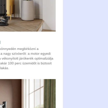
l
s könnyedén megbirkózni a
 a nagy szívóerőt: a motor egyedi
 vékonyított járókerék optimalizálja
akár 100 perc üzemidőt is biztosít
 lakás.