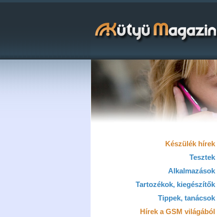
Készülék hírek
Tesztek
Alkalmazások
Tartozékok, kiegészítők
Tippek, tanácsok
Hírek a GSM világából