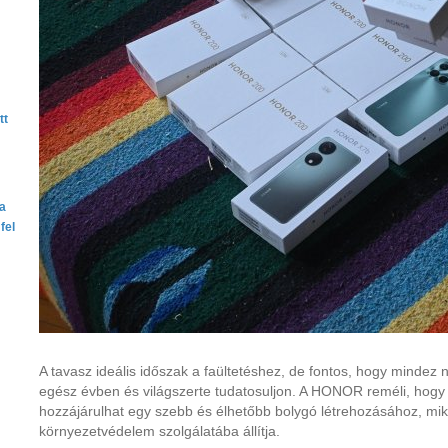
tt
ta
fel
A tavasz ideális időszak a faültetéshez, de fontos, hogy minde
egész évben és világszerte tudatosuljon. A HONOR reméli, hogy
hozzájárulhat egy szebb és élhetőbb bolygó létrehozásához, mik
környezetvédelem szolgálatába állítja.