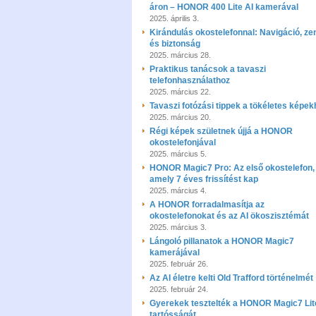
áron – HONOR 400 Lite AI kamerával
2025. április 3.
Kirándulás okostelefonnal: Navigáció, ze
és biztonság
2025. március 28.
Praktikus tanácsok a tavaszi
telefonhasználathoz
2025. március 22.
Tavaszi fotózási tippek a tökéletes képek
2025. március 20.
Régi képek születnek újjá a HONOR
okostelefonjával
2025. március 5.
HONOR Magic7 Pro: Az első okostelefon,
amely 7 éves frissítést kap
2025. március 4.
A HONOR forradalmasítja az
okostelefonokat és az AI ökoszisztémát
2025. március 3.
Lángoló pillanatok a HONOR Magic7
kamerájával
2025. február 26.
Az AI életre kelti Old Trafford történelmét
2025. február 24.
Gyerekek tesztelték a HONOR Magic7 Lit
tartósságát