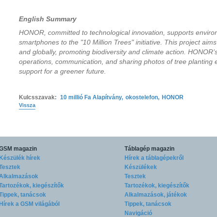
English Summary
HONOR, committed to technological innovation, supports environ
smartphones to the "10 Million Trees" initiative. This project aims
and globally, promoting biodiversity and climate action. HONOR’s d
operations, communication, and sharing photos of tree planting 
support for a greener future.
Kulcsszavak:
10 millió Fa Alapítvány
,
okostelefon
,
HONOR
Vissza
GSM magazin
Táblagép magazin
Készülék hírek
Hírek a táblagépekről
Tesztek
Készülékek
Alkalmazások
Tesztek
Tartozékok, kiegészítők
Tartozékok, kiegészítők
Tippek, tanácsok
Alkalmazások, játékok
Hírek a GSM világából
Tippek, tanácsok
Navigáció