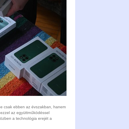
z ne csak ebben az évszakban, hanem
 ezzel az együttműködéssel
özben a technológia erejét a