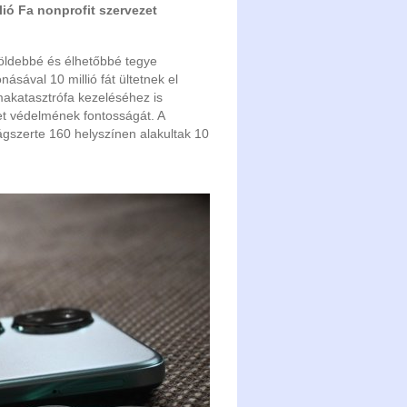
lió Fa nonprofit szervezet
 zöldebbé és élhetőbbé tegye
ásával 10 millió fát ültetnek el
makatasztrófa kezeléséhez is
t védelmének fontosságát. A
zágszerte 160 helyszínen alakultak 10