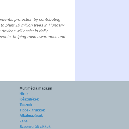
mental protection by contributing
 to plant 10 million trees in Hungary
evices will assist in daily
events, helping raise awareness and
Multimédia magazin
Hírek
Készülékek
Tesztek
Tippek, trükkök
Alkalmazások
Zene
Szponzorált cikkek