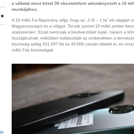
a vállalat most közel 30 okostelefont adományozott a 10 mil
munkájához.
A 10 millió Fa Alapítvány célja, hogy az „1 fő – 1 fa” elv alapján
Magyarországot és a világot. Tervük szerint 10 millió ember bevon
szakszerűen. Ezzel nemcsak a biodiverzitást óvják, hanem a klí
hozzájárulnak, miközben tudatosítják az emberekben a természe
közösség eddig 431.697 fát és 49.000 cserjét ültetett el, és ors
millió Fás közösségek.
iás