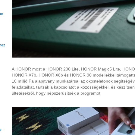
ne
hez
A HONOR most a HONOR 200 Lite, HONOR Magic5 Lite, HONO
HONOR X7b, HONOR X8b és HONOR 90 modellekkel támogatta e
10 millió Fa alapítvány munkatársai az okostelefonok segítségév
feladataikat, tartsák a kapcsolatot a közösségekkel, és készíts
ültetésekről, hogy népszerűsítsék a programot.
e