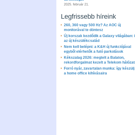
2025. február 21.
Legfrissebb híreink
260, 360 vagy 500 Hz? Az AOC új
monitorával te döntesz
Új korszak kezdődik a Galaxy világában: i
az új készülékcsalád
Nem kell belépni: a K&H új funkciójával
egyből elérhetők a futó parkolások
Kékszalag 2026: megtelt a Balaton,
rekordforgalmat kezelt a Telekom hálóza
Forró nyár, zavartalan munka: így készülj 
a home office kihívásaira