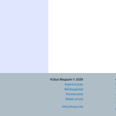
Kütyü Magazin
© 2026
Impresszum
Médiaajánlat
Partnereink
Mobil verzió
info@kutyu.hu