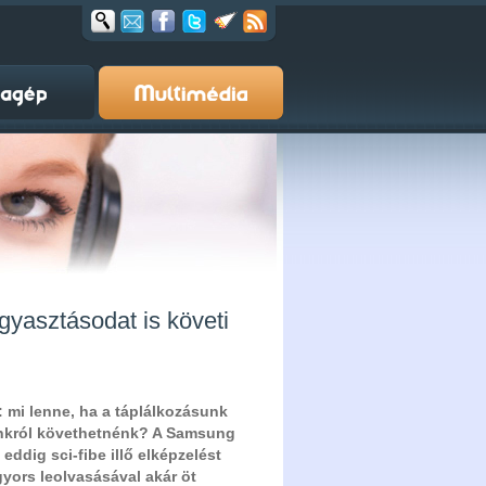
gyasztásodat is követi
: mi lenne, ha a táplálkozásunk
ónkról követhetnénk? A Samsung
eddig sci-fibe illő elképzelést
gyors leolvasásával akár öt