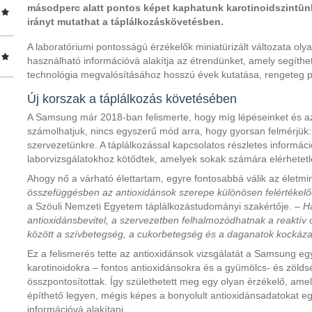
másodperc alatt pontos képet kaphatunk karotinoidszintünk
irányt mutathat a táplálkozáskövetésben.
A laboratóriumi pontosságú érzékelők miniatürizált változata ol
használható információvá alakítja az étrendünket, amely segít
technológia megvalósításához hosszú évek kutatása, rengeteg prot
Új korszak a táplálkozás követésében
A Samsung már 2018-ban felismerte, hogy míg lépéseinket és az
számolhatjuk, nincs egyszerű mód arra, hogy gyorsan felmérjük
szervezetünkre. A táplálkozással kapcsolatos részletes informác
laborvizsgálatokhoz kötődtek, amelyek sokak számára elérhetetl
Ahogy nő a várható élettartam, egyre fontosabbá válik az élet
összefüggésben az antioxidánsok szerepe különösen felértékelő
a Szöuli Nemzeti Egyetem táplálkozástudományi szakértője. –
H
antioxidánsbevitel, a szervezetben felhalmozódhatnak a reaktív 
között a szívbetegség, a cukorbetegség és a daganatok kockázat
Ez a felismerés tette az antioxidánsok vizsgálatát a Samsung egy
karotinoidokra – fontos antioxidánsokra és a gyümölcs- és zöldsé
összpontosítottak. Így születhetett meg egy olyan érzékelő, ame
építhető legyen, mégis képes a bonyolult antioxidánsadatokat eg
információvá alakítani.