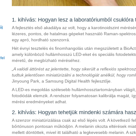
1. kihívás: Hogyan lesz a laboratóriumból csuklóra
új
A fejlesztés első akadálya az volt, hogy a karotinoidszint méré
lézeres, pontos, de hatalmas gépeket használó Raman-spektros
egy apró, hordható szenzorrá.
Hét évnyi tesztelés és finomhangolás után megszületett a BioActi
amely különböző hullámhosszú LED-eket és speciális fotodetektor
fel
méretű, de megbízható méréséhez.
„A valódi áttörést az jelentette, hogy sikerült a reflexiós spektro
tudtuk jelentősen miniatürizálni a technológiát anélkül, hogy rom
Jinyoung Park, a Samsung Digital Health fejlesztője.
A LED-es megoldás szélesebb hullámhossztartományban világít, é
fotodiódák elemzik. A rendszer folyamatosan kalibrálja magát, 
mérési eredményeket adhat.
2. kihívás: Hogyan tehetjük mindenki számára has
A szenzor miniatürizálása csak az első lépés volt. A következő fe
bőrtónuson pontosan működjön. A melanin okozta eltérések miat
mellett döntöttek, mivel itt található a legkevesebb melanin. A