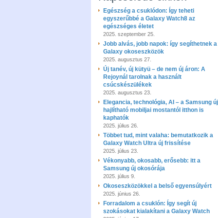
Egészség a csuklódon: Így teheti
egyszerűbbé a Galaxy Watch8 az
egészséges életet
2025. szeptember 25.
Jobb alvás, jobb napok: így segíthetnek a
Galaxy okoseszközök
2025. augusztus 27.
Új tanév, új kütyü – de nem új áron: A
Rejoynál tarolnak a használt
csúcskészülékek
2025. augusztus 23.
Elegancia, technológia, AI – a Samsung új
hajlítható mobiljai mostantól itthon is
kaphatók
2025. július 26.
Többet tud, mint valaha: bemutatkozik a
Galaxy Watch Ultra új frissítése
2025. július 23.
Vékonyabb, okosabb, erősebb: itt a
Samsung új okosórája
2025. július 9.
Okoseszközökkel a belső egyensúlyért
2025. június 26.
Forradalom a csuklón: Így segít új
szokásokat kialakítani a Galaxy Watch