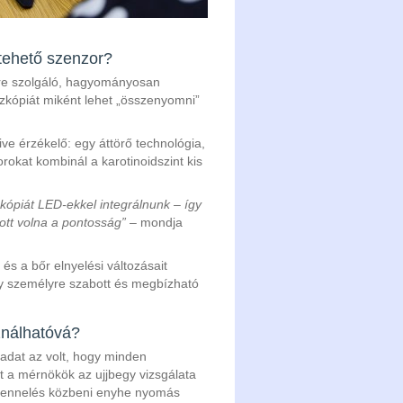
 tehető szenzor?
sére szolgáló, hagyományosan
zkópiát miként lehet „összenyomni”
ve érzékelő: egy áttörő technológia,
okat kombinál a karotinoidszint kis
szkópiát LED-ekkel integrálnunk – így
lott volna a pontosság”
– mondja
s a bőr elnyelési változásait
így személyre szabott és megbízható
ználhatóvá?
ladat az volt, hogy minden
t a mérnökök az ujjbegy vizsgálata
 szkennelés közbeni enyhe nyomás