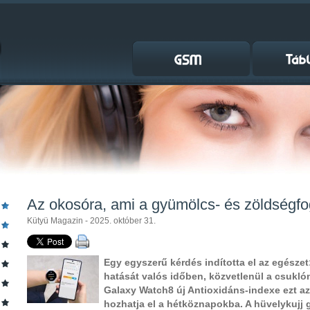
Az okosóra, ami a gyümölcs- és zöldségfo
Kütyü Magazin - 2025. október 31.
Egy egyszerű kérdés indította el az egészet
hatását valós időben, közvetlenül a csukl
Galaxy Watch8 új Antioxidáns-indexe ezt az 
hozhatja el a hétköznapokba. A hüvelykujj 