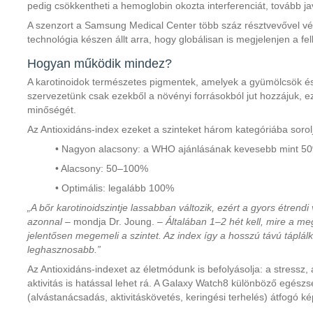
pedig csökkentheti a hemoglobin okozta interferenciát, tovább j
A szenzort a Samsung Medical Center több száz résztvevővel végze
technológia készen állt arra, hogy globálisan is megjelenjen a fe
Hogyan működik mindez?
A karotinoidok természetes pigmentek, amelyek a gyümölcsök és
szervezetünk csak ezekből a növényi forrásokból jut hozzájuk, ez
minőségét.
Az Antioxidáns-index ezeket a szinteket három kategóriába sorol
• Nagyon alacsony: a WHO ajánlásának kevesebb mint 5
• Alacsony: 50–100%
• Optimális: legalább 100%
„A bőr karotinoidszintje lassabban változik, ezért a gyors étren
azonnal
– mondja Dr. Joung. –
Általában 1–2 hét kell, mire a m
jelentősen megemeli a szintet. Az index így a hosszú távú táplá
leghasznosabb.”
Az Antioxidáns-indexet az életmódunk is befolyásolja: a stressz, 
aktivitás is hatással lehet rá. A Galaxy Watch8 különböző egészs
(alvástanácsadás, aktivitáskövetés, keringési terhelés) átfogó kép