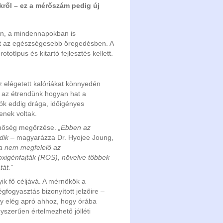
ről – ez a mérőszám pedig új
yan, a mindennapokban is
het az egészségesebb öregedésben. A
otípus és kitartó fejlesztés kellett.
 elégetett kalóriákat könnyedén
: az étrendünk hogyan hat a
iók eddig drága, időigényes
enek voltak.
minőség megőrzése.
„Ebben az
dik
– magyarázza Dr. Hyojee Joung,
a nem megfelelő az
oxigénfajták (ROS), növelve többek
át.”
ik fő céljává. A mérnökök a
gfogyasztás bizonyított jelzőire –
ly elég apró ahhoz, hogy órába
yszerűen értelmezhető jólléti