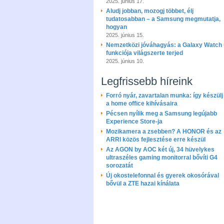
2025. június 17.
Aludj jobban, mozogj többet, élj
tudatosabban – a Samsung megmutatja,
hogyan
2025. június 15.
Nemzetközi jóváhagyás: a Galaxy Watch 
funkciója világszerte terjed
2025. június 10.
Legfrissebb híreink
Forró nyár, zavartalan munka: így készülj 
a home office kihívásaira
Pécsen nyílik meg a Samsung legújabb
Experience Store-ja
Mozikamera a zsebben? A HONOR és az
ARRI közös fejlesztése erre készül
Az AGON by AOC két új, 34 hüvelykes
ultraszéles gaming monitorral bővíti G4
sorozatát
Új okostelefonnal és gyerek okosórával
bővül a ZTE hazai kínálata