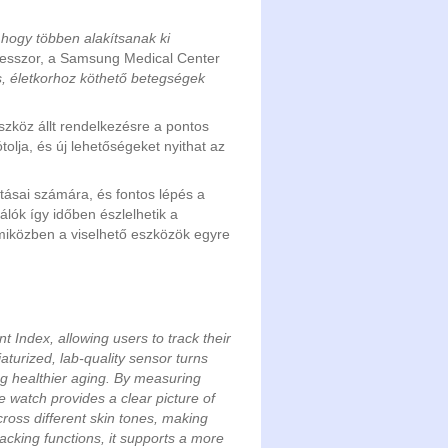
 hogy többen alakítsanak ki
esszor, a Samsung Medical Center
, életkorhoz köthető betegségek
szköz állt rendelkezésre a pontos
olja, és új lehetőségeket nyithat az
tásai számára, és fontos lépés a
ók így időben észlelhetik a
miközben a viselhető eszközök egyre
Index, allowing users to track their
aturized, lab-quality sensor turns
ing healthier aging. By measuring
 watch provides a clear picture of
cross different skin tones, making
racking functions, it supports a more