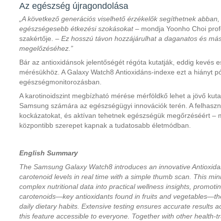
Az egészség újragondolása
„A következő generációs viselhető érzékelők segíthetnek abban,
egészségesebb étkezési szokásokat
– mondja Yoonho Choi prof
szakértője. –
Ez hosszú távon hozzájárulhat a daganatos és más
megelőzéséhez.”
Bár az antioxidánsok jelentőségét régóta kutatják, eddig kevés e
mérésükhöz. A Galaxy Watch8 Antioxidáns-indexe ezt a hiányt pót
egészségmonitorozásban.
A karotinoidszint megbízható mérése mérföldkő lehet a jövő kuta
Samsung számára az egészségügyi innovációk terén. A felhasznál
kockázatokat, és aktívan tehetnek egészségük megőrzéséért – 
központibb szerepet kapnak a tudatosabb életmódban.
English Summary
The Samsung Galaxy Watch8 introduces an innovative Antioxidant 
carotenoid levels in real time with a simple thumb scan. This mini
complex nutritional data into practical wellness insights, promot
carotenoids—key antioxidants found in fruits and vegetables—the
daily dietary habits. Extensive testing ensures accurate results a
this feature accessible to everyone. Together with other health-t