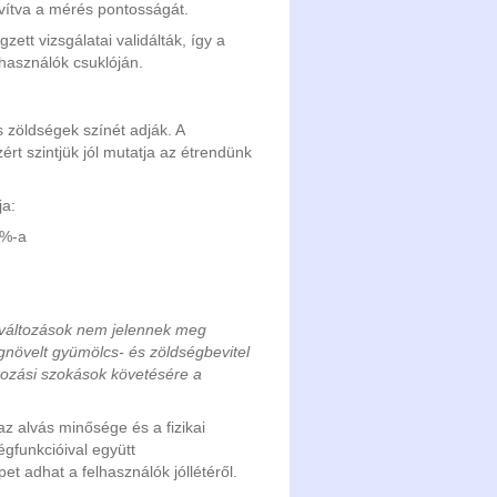
avítva a mérés pontosságát.
tt vizsgálatai validálták, így a
lhasználók csuklóján.
 zöldségek színét adják. A
ért szintjük jól mutatja az étrendünk
ja:
0%-a
di változások nem jelennek meg
egnövelt gyümölcs- és zöldségbevitel
lkozási szokások követésére a
az alvás minősége és a fizikai
égfunkcióival együtt
et adhat a felhasználók jóllétéről.