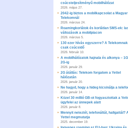
csúcsteljesítményű mobilhálózat
2026. május 27.
2042-ig biztos a mobilkapcsolat a Magyar
Telekomnál
2026. március 24.
Roamingkorlátok és korlátlan SMS-ek: la
változások a mobilpiacon
2026. március 5.
130 ezer hívás egyszerre? A Telekomnak
csak csúcsidő
2026. február 10.
A mobilhálózatok hajnala és alkonya – 1G
2G-ig
2026. január 29.
2G átállás: Telekom forgalom a Yettel
hálózatán
2026. január 20.
Ne hagyd, hogy a hideg kicsinálja a telef
2026. január 14.
Közel 30 millió GB-ot fogyasztottak a Yett
ügyfelei az ünnepek alatt
2026. január 8.
Mennyit neteztél, telefonáltál, hallgattál? 
Yettel megmutatja
2025. december 19.
Ingyenes roaming az EU-ban: Ukrajna és