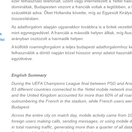
ezer felhasználó telefonált, üzent vagy internetezett a Yettel hál
domináltak, Budapesten viszont a franciák voltak a legtöbben, a 
százalékát adva. Őket Hollandia követte, míg az Egyesült Királys
összesítésben.
Az adatforgalom alapján ugyanakkor továbbra is a britek vezette
mint egynegyedével. A franciák a második helyen álltak, míg Ausz
ta
arányban osztozott a harmadik helyen.
fel
A külföldi roamingforgalom a teljes budapesti adatforgalomhoz ké
felhasználók a döntő napján közel hússzor annyi adatot használta
együttvéve.
English Summary
During the UEFA Champions League final between PSG and Arsen
83 different countries connected to the Yettel mobile network ins
and the United Kingdom accounted for more than 60% of all roamin
outnumbering the French in the stadium, while French users wer
Budapest.
Across the entire city on match day, mobile activity came from 1
foreign users making calls, sending messages, or using mobile d
in total roaming traffic, generating more than a quarter of all da