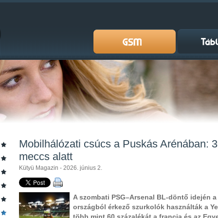
Mobilhálózati csúcs a Puskás Arénában: 
meccs alatt
Kütyü Magazin - 2026. június 2.
A szombati PSG–Arsenal BL-döntő idején 
országból érkező szurkolók használták a Ye
több mint 60 százalékát a francia és az Egy