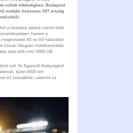
itek voltak többségben, Budapest
ntő estéjén összesen 107 ország
emzéséből.
ol a hivatalos adatok szerint több
 közvetítésekben, hanem a
el megerősített 4G és 5G hálózattal
 tízezer látogató mobilhasználati
deje alatt több mint 3000 GB
nő volt. Az Egyesült Királyságból
ákénak, közel 4000 brit
int 61 százalékát, valamint az