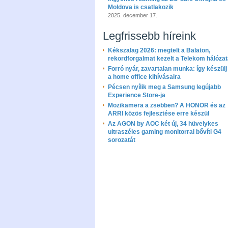
Moldova is csatlakozik
2025. december 17.
Legfrissebb híreink
Kékszalag 2026: megtelt a Balaton,
rekordforgalmat kezelt a Telekom hálóza
Forró nyár, zavartalan munka: így készülj 
a home office kihívásaira
Pécsen nyílik meg a Samsung legújabb
Experience Store-ja
Mozikamera a zsebben? A HONOR és az
ARRI közös fejlesztése erre készül
Az AGON by AOC két új, 34 hüvelykes
ultraszéles gaming monitorral bővíti G4
sorozatát