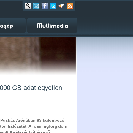
3000 GB adat egyetlen
a Puskás Arénában 83 különböző
ttel hálózatát. A roamingforgalom
esült Királyságból érkező