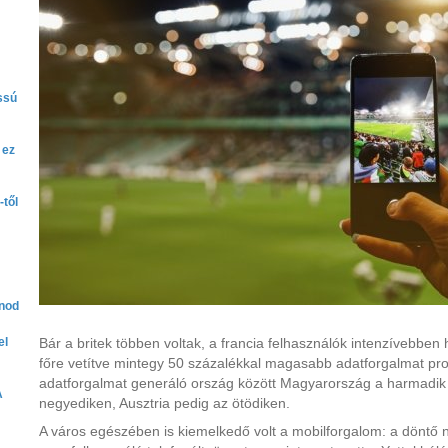
ssú
 ez
-től
onod
el
Bár a britek többen voltak, a francia felhasználók intenzívebben 
főre vetítve mintegy 50 százalékkal magasabb adatforgalmat pro
adatforgalmat generáló ország között Magyarország a harmadik 
A
negyediken, Ausztria pedig az ötödiken.
A város egészében is kiemelkedő volt a mobilforgalom: a döntő