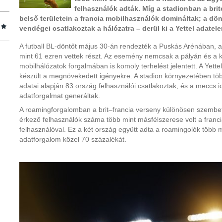
felhasználók adták. Míg a stadionban a br
belső területein a francia mobilhasználók domináltak; a dö
vendégei csatlakoztak a hálózatra – derül ki a Yettel adatel
A futball BL-döntőt május 30-án rendezték a Puskás Arénában, ah
mint 61 ezren vettek részt. Az esemény nemcsak a pályán és a
mobilhálózatok forgalmában is komoly terhelést jelentett. A Yett
készült a megnövekedett igényekre. A stadion környezetében több
adatai alapján 83 ország felhasználói csatlakoztak, és a meccs i
adatforgalmat generáltak.
A roamingforgalomban a brit–francia verseny különösen szembetű
érkező felhasználók száma több mint másfélszerese volt a franci
felhasználóval. Ez a két ország együtt adta a roamingolók több m
adatforgalom közel 70 százalékát.