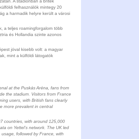
ózatán. A stadionban a britek
külföldi felhasználók mintegy 20
ág a harmadik helyre került a városi
k, a teljes roamingforgalom több
tria és Hollandia szinte azonos
pest jóval kisebb volt: a magyar
k, mint a külföldi látogatók
al at the Puskás Aréna, fans from
ide the stadium. Visitors from France
g users, with British fans clearly
e more prevalent in central
07 countries, with around 125,000
ata on Yettel’s network. The UK led
ta usage, followed by France, with