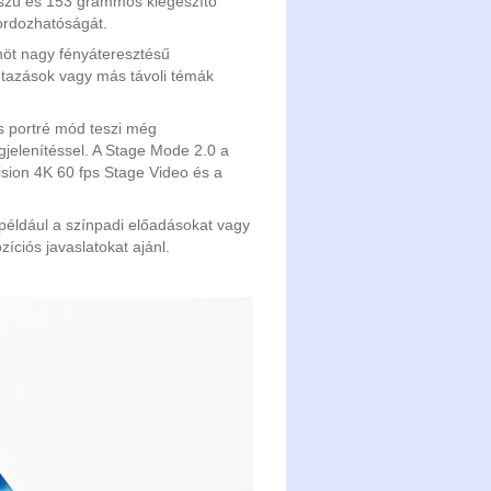
sszú és 153 grammos kiegészítő
hordozhatóságát.
enöt nagy fényáteresztésű
 utazások vagy más távoli témák
es portré mód teszi még
jelenítéssel. A Stage Mode 2.0 a
ision 4K 60 fps Stage Video és a
 például a színpadi előadásokat vagy
zíciós javaslatokat ajánl.