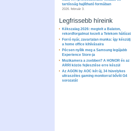
tartósság hajlítható formában
2026. február 3.
Legfrissebb híreink
Kékszalag 2026: megtelt a Balaton,
rekordforgalmat kezelt a Telekom hálóza
Forró nyár, zavartalan munka: így készülj 
a home office kihívásaira
Pécsen nyílik meg a Samsung legújabb
Experience Store-ja
Mozikamera a zsebben? A HONOR és az
ARRI közös fejlesztése erre készül
Az AGON by AOC két új, 34 hüvelykes
ultraszéles gaming monitorral bővíti G4
sorozatát