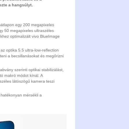
zte a hangsúlyt.
 hátlapon egy 200 megapixeles
y 50 megapixeles ultraszéles
ekhez optimalizált vivo BlueImage
optika 5.5 ultra-low-reflection
teni a becsillanásokat és megőrizni
vány szerinti optikai stabilizálást,
tó makró módot kínál. A
széles látószögű kamera teszi
 hatékonyan mérsékli a