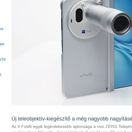
vo
ett
 V70
l
Új teleobjektív-kiegészítő a még nagyobb nagyításé
Az X Fold6 egyik legérdekesebb újdonsága a vivo ZEISS Telep