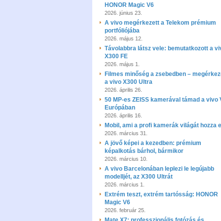
HONOR Magic V6
2026. június 23.
A vivo megérkezett a Telekom prémium
portfóliójába
2026. május 12.
Távolabbra látsz vele: bemutatkozott a vi
X300 FE
2026. május 1.
Filmes minőség a zsebedben – megérkez
a vivo X300 Ultra
2026. április 26.
50 MP-es ZEISS kamerával támad a vivo
Európában
2026. április 16.
Mobil, ami a profi kamerák világát hozza e
2026. március 31.
A jövő képei a kezedben: prémium
képalkotás bárhol, bármikor
2026. március 10.
A vivo Barcelonában leplezi le legújabb
modelljét, az X300 Ultrát
2026. március 1.
Extrém teszt, extrém tartósság: HONOR
Magic V6
2026. február 25.
Mate X7: professzionális fotózás és