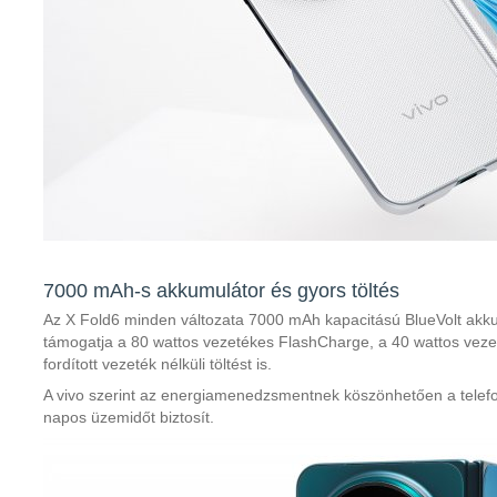
7000 mAh-s akkumulátor és gyors töltés
Az X Fold6 minden változata 7000 mAh kapacitású BlueVolt akkum
támogatja a 80 wattos vezetékes FlashCharge, a 40 wattos vezet
fordított vezeték nélküli töltést is.
A vivo szerint az energiamenedzsmentnek köszönhetően a telefon
napos üzemidőt biztosít.