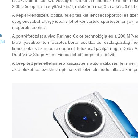
es ekvivalens fókusztávolságot biztosít. A mindössze 96 mm ho
2,35×-ös optikai nagyítást kínál, miközben megőrzi a készülék 
A Kepler-rendszerű optikai felépítés két lencsecsoportból és tiz
üveglencséből áll, így ideális lehet koncertek, sportesemények,
megörökítéséhez.
ta
A portréfotózást a vivo Refined Color technológia és a 200 MP-
fel
látványosabbá, természetes bőrtónusokkal és részletgazdag meg
koncertek és színpadi előadások fotózását javítja, míg a Dolby V
Dual-View Stage Video videós lehetőségeket is bővíti.
A beépített jelenetfelismerő asszisztens automatikusan felismeri
az ételeket, és ezekhez optimalizált felvételi módot, illetve kompo