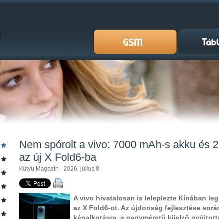
Nem spórolt a vivo: 7000 mAh-s akku és 
az új X Fold6-ba
Kütyü Magazin - 2026. július 8.
A vivo hivatalosan is leleplezte Kínában leg
az X Fold6-ot. Az újdonság fejlesztése során
képalkotásra, a nagyméretű kijelző nyújtott