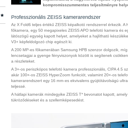
kompromisszummentes teljesítményre helye
Professzionális ZEISS kamerarendszer
Az X Fold6 teljes értékű ZEISS képalkotó rendszerrel érkezik. A
főkamera, egy 50 megapixeles ZEISS APO telefotó kamera és eg
látószögű egység kapott helyet, amelyeket a hajlítható készülék
V3+ képfeldolgozó chip egészít ki.
A 200 MP-es főkamerában Samsung HPB szenzor dolgozik, míg az 
lencsetagjai a gyenge fényviszonyok között is segítenek csökken
a részleteket.
A 3×-os periszkópos telefotó kamera professzionális, CIPA 4.5 szab
akár 100×-os ZEISS HyperZoom funkciót, valamint 20×-os telefo
kamerarendszert egy 16 mm-es ekvivalens gyújtótávolságú ultra
teljessé.
A hátlapi kamerák mindegyike ZEISS T* bevonatot kapott, amely
tükröződéseket és a szellemképesedést.