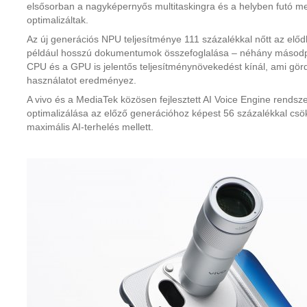
elsősorban a nagyképernyős multitaskingra és a helyben futó mes
optimalizáltak.
Az új generációs NPU teljesítménye 111 százalékkal nőtt az elődh
például hosszú dokumentumok összefoglalása – néhány másodper
CPU és a GPU is jelentős teljesítménynövekedést kínál, ami gö
használatot eredményez.
A vivo és a MediaTek közösen fejlesztett AI Voice Engine rendsze
optimalizálása az előző generációhoz képest 56 százalékkal csö
maximális AI-terhelés mellett.