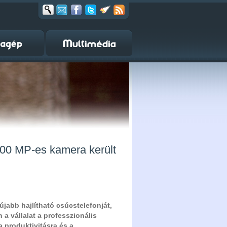
200 MP-es kamera került
újabb hajlítható csúcstelefonját,
 a vállalat a professzionális
a produktivitásra és a