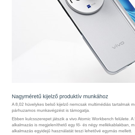
Nagyméretű kijelző produktív munkához
A 8,02 hüvelykes belső kijelző nemcsak multimédiás tartalmak m
párhuzamos munkavégzést is támogatja.
Ebben kulcsszerepet játszik a vivo Atomic Workbench felülete. A
alkalmazás is megjeleníthető egy fő- és négy mellékablakban, mí
alkalmazás egyidejű használatát teszi lehetővé egymás mellett.