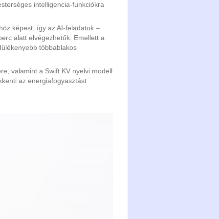
terséges intelligencia-funkciókra
öz képest, így az AI-feladatok –
c alatt elvégezhetők. Emellett a
rdülékenyebb többablakos
re, valamint a Swift KV nyelvi modell
kkenti az energiafogyasztást