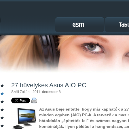
27 hüvelykes Asus AIO PC
Széll Zoltán - 2011. december 8.
Az Asus bejelentette, hogy már kaphatók a 2
minden egyben (AIO) PC-k. A tervezők a mas
hátoldalán „építették fel” és számos nagyon f
kombinálják. Ilyen például a hangrendszer, a