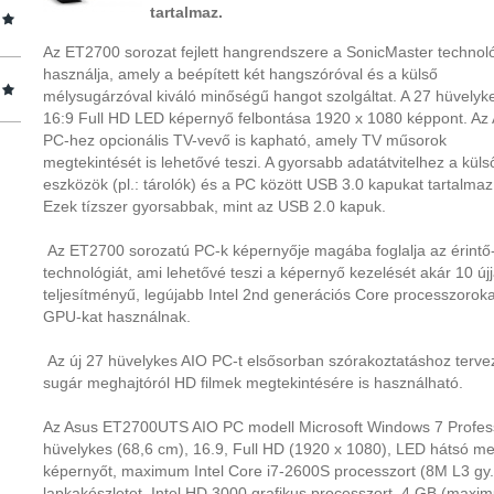
tartalmaz.
Az ET2700 sorozat fejlett hangrendszere a SonicMaster technoló
használja, amely a beépített két hangszóróval és a külső
mélysugárzóval kiváló minőségű hangot szolgáltat. A 27 hüvelyk
16:9 Full HD LED képernyő felbontása 1920 x 1080 képpont. Az
PC-hez opcionális TV-vevő is kapható, amely TV műsorok
megtekintését is lehetővé teszi. A gyorsabb adatátvitelhez a küls
eszközök (pl.: tárolók) és a PC között USB 3.0 kapukat tartalmaz
Ezek tízszer gyorsabbak, mint az USB 2.0 kapuk.
Az ET2700 sorozatú PC-k képernyője magába foglalja az érintő
technológiát, ami lehetővé teszi a képernyő kezelését akár 10 újj
teljesítményű, legújabb Intel 2nd generációs Core processzorokat
GPU-kat használnak.
Az új 27 hüvelykes AIO PC-t elsősorban szórakoztatáshoz terve
sugár meghajtóról HD filmek megtekintésére is használható.
Az Asus ET2700UTS AIO PC modell Microsoft Windows 7 Professi
hüvelykes (68,6 cm), 16.9, Full HD (1920 x 1080), LED hátsó megv
képernyőt, maximum Intel Core i7-2600S processzort (8M L3 gy. 
lapkakészletet, Intel HD 3000 grafikus processzort, 4 GB (m