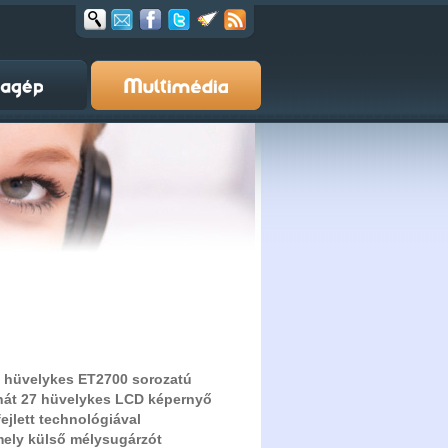
7 hüvelykes ET2700 sorozatú
inát 27 hüvelykes LCD képernyő
ejlett technológiával
mely külső mélysugárzót