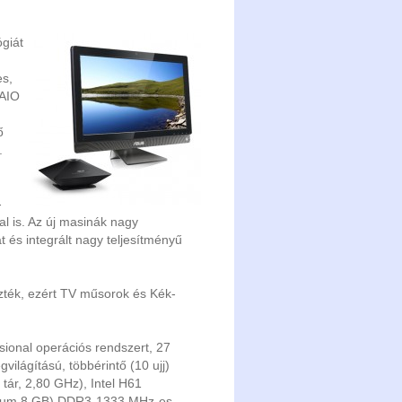
giát
es,
 AIO
ő
.
-
al is. Az új masinák nagy
 és integrált nagy teljesítményű
zték, ezért TV műsorok és Kék-
onal operációs rendszert, 27
ilágítású, többérintő (10 ujj)
tár, 2,80 GHz), Intel H61
aximum 8 GB) DDR3-1333 MHz-es