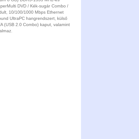
perMulti DVD / Kék-sugár Combo /
odult, 10/100/1000 Mbps Ethernet
ound UltraPC hangrendszert, külső
TA (USB 2.0 Combo) kaput, valamint
talmaz.