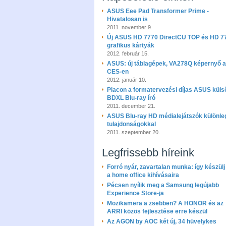
ASUS Eee Pad Transformer Prime -
Hivatalosan is
2011. november 9.
Új ASUS HD 7770 DirectCU TOP és HD 7
grafikus kártyák
2012. február 15.
ASUS: új táblagépek, VA278Q képernyő a
CES-en
2012. január 10.
Piacon a formatervezési díjas ASUS küls
BDXL Blu-ray író
2011. december 21.
ASUS Blu-ray HD médialejátszók különle
tulajdonságokkal
2011. szeptember 20.
Legfrissebb híreink
Forró nyár, zavartalan munka: így készülj 
a home office kihívásaira
Pécsen nyílik meg a Samsung legújabb
Experience Store-ja
Mozikamera a zsebben? A HONOR és az
ARRI közös fejlesztése erre készül
Az AGON by AOC két új, 34 hüvelykes