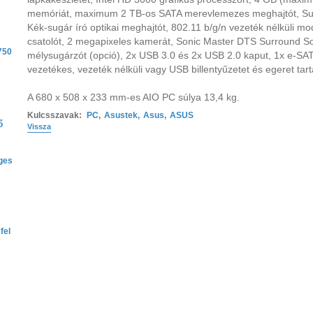
memóriát, maximum 2 TB-os SATA merevlemezes meghajtót, Su
Kék-sugár író optikai meghajtót, 802.11 b/g/n vezeték nélküli m
csatolót, 2 megapixeles kamerát, Sonic Master DTS Surround S
750
mélysugárzót (opció), 2x USB 3.0 és 2x USB 2.0 kaput, 1x e-SA
vezetékes, vezeték nélküli vagy USB billentyűzetet és egeret tar
A 680 x 508 x 233 mm-es AIO PC súlya 13,4 kg.
Kulcsszavak:
PC
,
Asustek
,
Asus
,
ASUS
ő
Vissza
ges
fel