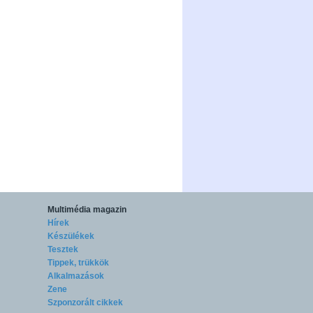
Multimédia magazin
Hírek
Készülékek
Tesztek
Tippek, trükkök
Alkalmazások
Zene
Szponzorált cikkek