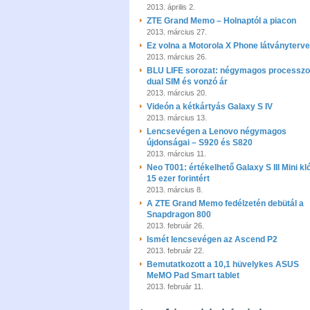
2013. április 2.
ZTE Grand Memo – Holnaptól a piacon
2013. március 27.
Ez volna a Motorola X Phone látványterv
2013. március 26.
BLU LIFE sorozat: négymagos processzo
dual SIM és vonzó ár
2013. március 20.
Videón a kétkártyás Galaxy S IV
2013. március 13.
Lencsevégen a Lenovo négymagos
újdonságai – S920 és S820
2013. március 11.
Neo T001: értékelhető Galaxy S III Mini kl
15 ezer forintért
2013. március 8.
A ZTE Grand Memo fedélzetén debütál a
Snapdragon 800
2013. február 26.
Ismét lencsevégen az Ascend P2
2013. február 22.
Bemutatkozott a 10,1 hüvelykes ASUS
MeMO Pad Smart tablet
2013. február 11.