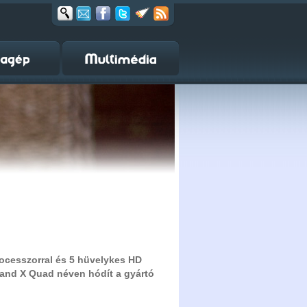
ocesszorral és 5 hüvelykes HD
Grand X Quad néven hódít a gyártó