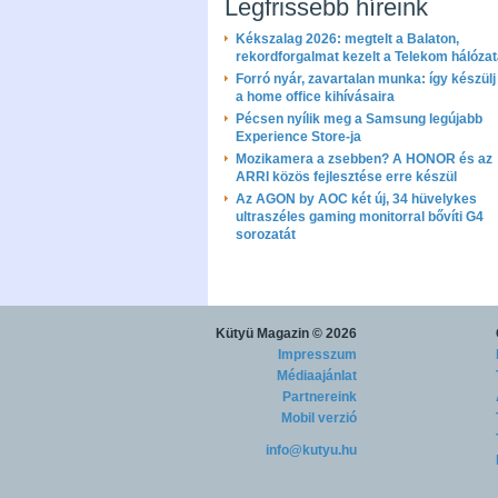
Legfrissebb híreink
Kékszalag 2026: megtelt a Balaton,
rekordforgalmat kezelt a Telekom hálóza
Forró nyár, zavartalan munka: így készülj 
a home office kihívásaira
Pécsen nyílik meg a Samsung legújabb
Experience Store-ja
Mozikamera a zsebben? A HONOR és az
ARRI közös fejlesztése erre készül
Az AGON by AOC két új, 34 hüvelykes
ultraszéles gaming monitorral bővíti G4
sorozatát
Kütyü Magazin
© 2026
Impresszum
Médiaajánlat
Partnereink
Mobil verzió
info@kutyu.hu