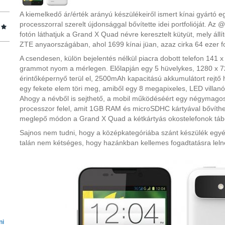
A kiemelkedő ár/érték arányú készülékeiről ismert kínai gyártó e
processzorral szerelt újdonsággal bővítette idei portfolióját. Az
fotón láthatjuk a Grand X Quad névre keresztelt kütyüt, mely állí
ZTE anyaországában, ahol 1699 kínai jüan, azaz cirka 64 ezer for
A csendesen, külön bejelentés nélkül piacra dobott telefon 141 x
grammot nyom a mérlegen. Előlapján egy 5 hüvelykes, 1280 x 72
érintőképernyő terül el, 2500mAh kapacitású akkumulátort rejtő
egy fekete elem töri meg, amiből egy 8 megapixeles, LED villanó
Ahogy a névből is sejthető, a mobil működéséért egy négymag
processzor felel, amit 1GB RAM és microSDHC kártyával bővíthet
meglepő módon a Grand X Quad a kétkártyás okostelefonok tábor
Sajnos nem tudni, hogy a középkategóriába szánt készülék egyéb
talán nem kétséges, hogy hazánkban kellemes fogadtatásra leln
ni