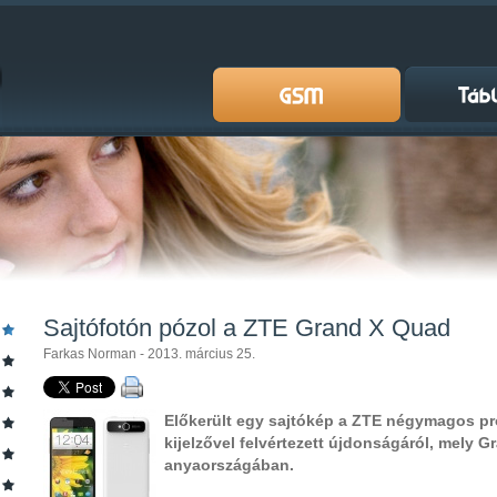
Sajtófotón pózol a ZTE Grand X Quad
Farkas Norman - 2013. március 25.
Előkerült egy sajtókép a ZTE négymagos pr
kijelzővel felvértezett újdonságáról, mely 
anyaországában.