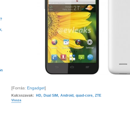
e?
r,
ón
[Forrás:
Engadget
]
Kulcsszavak:
HD
,
Dual SIM
,
Android
,
quad-core
,
ZTE
Vissza