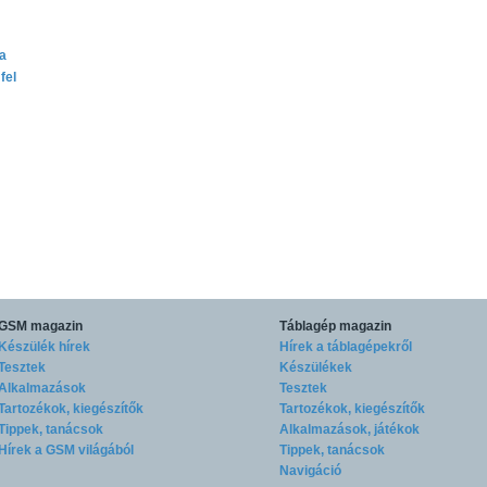
ta
fel
GSM magazin
Táblagép magazin
Készülék hírek
Hírek a táblagépekről
Tesztek
Készülékek
Alkalmazások
Tesztek
Tartozékok, kiegészítők
Tartozékok, kiegészítők
Tippek, tanácsok
Alkalmazások, játékok
Hírek a GSM világából
Tippek, tanácsok
Navigáció