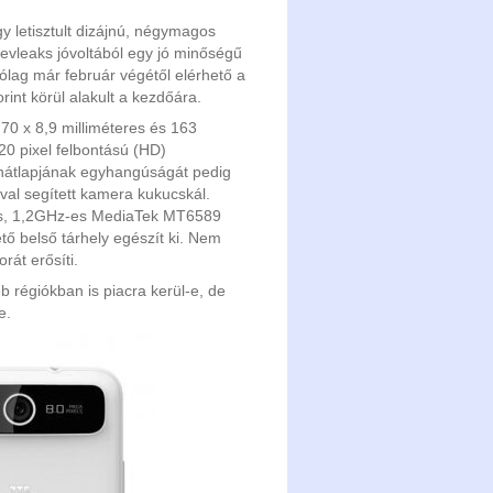
gy letisztult dizájnú, négymagos
 @evleaks jóvoltából egy jó minőségű
tólag már február végétől elérhető a
int körül alakult a kezdőára.
 70 x 8,9 milliméteres és 163
0 pixel felbontású (HD)
 hátlapjának egyhangúságát pedig
val segített kamera kukucskál.
os, 1,2GHz-es MediaTek MT6589
ő belső tárhely egészít ki. Nem
át erősíti.
 régiókban is piacra kerül-e, de
e.