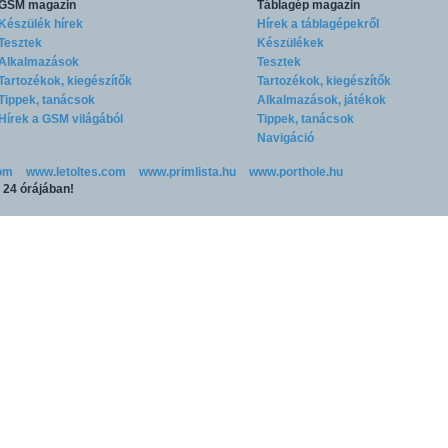
GSM magazin
Táblagép magazin
Készülék hírek
Hírek a táblagépekről
Tesztek
Készülékek
Alkalmazások
Tesztek
Tartozékok, kiegészítők
Tartozékok, kiegészítők
Tippek, tanácsok
Alkalmazások, játékok
Hírek a GSM világából
Tippek, tanácsok
Navigáció
om
www.letoltes.com
www.primlista.hu
www.porthole.hu
p 24 órájában!