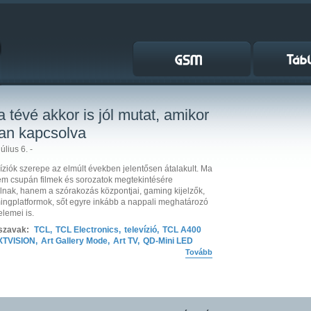
a tévé akkor is jól mutat, amikor
van kapcsolva
úlius 6. -
víziók szerepe az elmúlt években jelentősen átalakult. Ma
m csupán filmek és sorozatok megtekintésére
lnak, hanem a szórakozás központjai, gaming kijelzők,
ingplatformok, sőt egyre inkább a nappali meghatározó
elemei is.
szavak:
TCL
,
TCL Electronics
,
televízió
,
TCL A400
XTVISION
,
Art Gallery Mode
,
Art TV
,
QD-Mini LED
Tovább