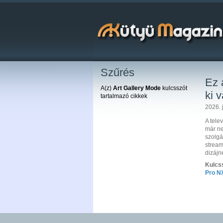
Szűrés
Ez 
A(z)
Art Gallery Mode
kulcsszót
ki 
tartalmazó cikkek
2026. j
A tele
már ne
szolgá
stream
dizájn
Kulcs
Pro N