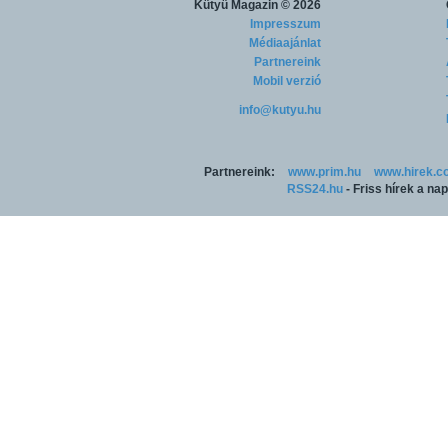
Kütyü Magazin
© 2026
Impresszum
Médiaajánlat
Partnereink
Mobil verzió
info@kutyu.hu
Partnereink:
www.prim.hu
www.hirek.c
RSS24.hu
- Friss hírek a na