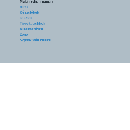
Multimédia magazin
Hírek
Készülékek
Tesztek
Tippek, trükkök
Alkalmazások
Zene
Szponzorált cikkek