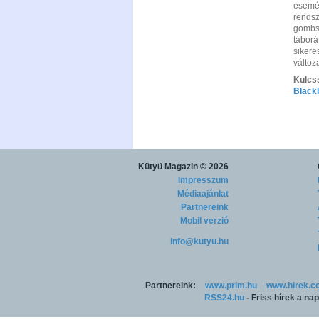
esemén
rendsz
gombso
táborá
sikere
változ
Kulcs
Black
Kütyü Magazin
© 2026
Impresszum
Médiaajánlat
Partnereink
Mobil verzió
info@kutyu.hu
Partnereink:
www.prim.hu
www.hirek.c
RSS24.hu
- Friss hírek a na