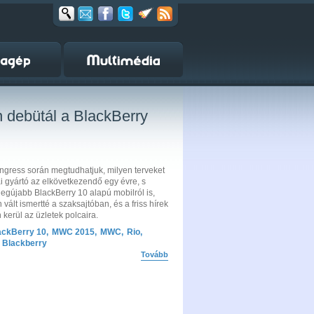
debütál a BlackBerry
ngress során megtudhatjuk, milyen terveket
 gyártó az elkövetkezendő egy évre, s
 legújabb BlackBerry 10 alapú mobilról is,
ált ismertté a szaksajtóban, és a friss hírek
 kerül az üzletek polcaira.
ackBerry 10
,
MWC 2015
,
MWC
,
Rio
,
Blackberry
Tovább