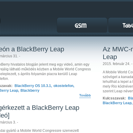
eón a BlackBerry Leap
Az MWC-n 
Leap
március 31. -
2015. február 24. -
kBerry hivatalos blogján jelent meg egy videó, amin egy
rejéig látható működés közben a Mobile World Congress
A Mobile World Co
leleplezett, s április folyamán piacra kerülő Leap
szövöget a kanadai
lefon.
lehullhat a lepel a
szavak:
BlackBerry OS 10.3.1
,
okostelefon
,
mely Rio kódnéven v
Berry Leap
,
Blackberry
szerint Leap néven
Tovább
Kulcsszavak:
Bl
BlackBerry Leap
,
érkezett a BlackBerry Leap
deó]
március 3. -
dai gyártó a Mobile World Congressre szervezett