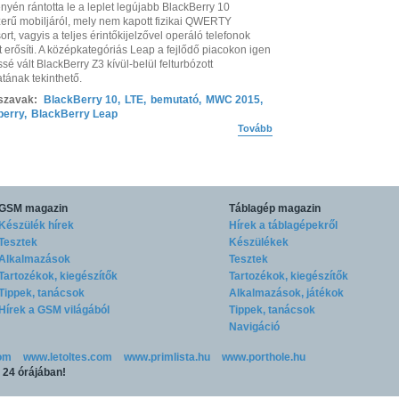
yén rántotta le a leplet legújabb BlackBerry 10
erű mobiljáról, mely nem kapott fizikai QWERTY
rt, vagyis a teljes érintőkijelzővel operáló telefonok
t erősíti. A középkategóriás Leap a fejlődő piacokon igen
ssé vált BlackBerry Z3 kívül-belül felturbózott
atának tekinthető.
szavak:
BlackBerry 10
,
LTE
,
bemutató
,
MWC 2015
,
berry
,
BlackBerry Leap
Tovább
GSM magazin
Táblagép magazin
Készülék hírek
Hírek a táblagépekről
Tesztek
Készülékek
Alkalmazások
Tesztek
Tartozékok, kiegészítők
Tartozékok, kiegészítők
Tippek, tanácsok
Alkalmazások, játékok
Hírek a GSM világából
Tippek, tanácsok
Navigáció
om
www.letoltes.com
www.primlista.hu
www.porthole.hu
p 24 órájában!