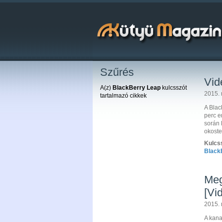
Szűrés
Vid
A(z)
BlackBerry Leap
kulcsszót
2015. 
tartalmazó cikkek
A Blac
perc e
során 
okoste
Kulcs
Black
Meg
[Vi
2015. 
A kana