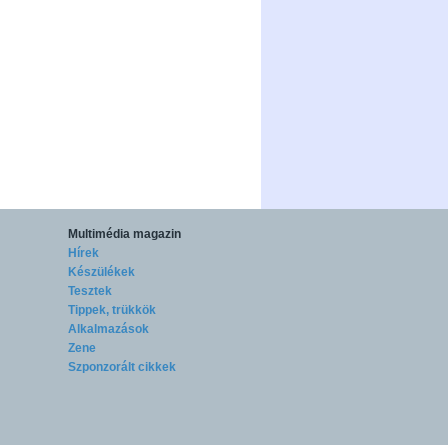
Multimédia magazin
Hírek
Készülékek
Tesztek
Tippek, trükkök
Alkalmazások
Zene
Szponzorált cikkek