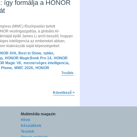
k: így formálja a HONOR
át
ngress (MWC) főszínpadán tartott
OR vezérigazgatója, a globális AI-
émáját építő James Li arról beszélt, hogyan
séges intelligencia az embereket abban,
ben kiaknázzák saját képességeiket.
NOR AHI
,
Best in Show
,
tablet
,
op
,
HONOR MagicBook Pro 14
,
HONOR
R Magic V6
,
mesterséges intelligencia
,
 Phone
,
MWC 2026
,
HONOR
Tovább
Következő >
Multimédia magazin
Hírek
Készülékek
Tesztek