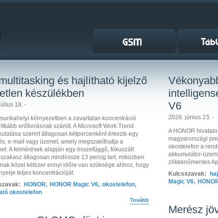
multitasking és hajlítható kijelző
Vékonyabb
etlen készülékben
intelligen
V6
úlius 18. -
2026. június 23. -
munkahelyi környezetben a zavartalan koncentráció
ritkább erőforrásnak számít. A Microsoft Work Trend
A HONOR hivatalos
kutatása szerint átlagosan kétpercenként érkezik egy
magyarországi prem
tés, e-mail vagy üzenet, amely megszakíthatja a
okostelefon a rend
met. A felmérések alapján egy összefüggő, fókuszált
akkumulátor-üzemi
zakasz átlagosan mindössze 13 percig tart, miközben
zökkenőmentes App
nak közel kétszer ennyi időre van szüksége ahhoz, hogy
nyerje teljes koncentrációját.
Kulcsszavak:
haj
Magic V6
,
HONO
szavak:
HONOR
,
HONOR Magic V6
,
okostelefon
,
ható okostelefon
Tovább
Merész jöv