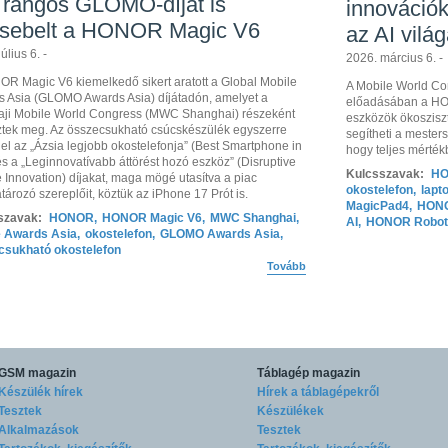
 rangos GLOMO-díjat is
innováció
sebelt a HONOR Magic V6
az AI világ
úlius 6. -
2026. március 6. -
R Magic V6 kiemelkedő sikert aratott a Global Mobile
A Mobile World Co
 Asia (GLOMO Awards Asia) díjátadón, amelyet a
előadásában a HON
aji Mobile World Congress (MWC Shanghai) részeként
eszközök ökosziszt
tek meg. Az összecsukható csúcskészülék egyszerre
segítheti a mester
 el az „Ázsia legjobb okostelefonja” (Best Smartphone in
hogy teljes mérték
és a „Leginnovatívabb áttörést hozó eszköz” (Disruptive
Kulcsszavak:
HO
 Innovation) díjakat, maga mögé utasítva a piac
okostelefon
,
lapt
ározó szereplőit, köztük az iPhone 17 Prót is.
MagicPad4
,
HONO
szavak:
HONOR
,
HONOR Magic V6
,
MWC Shanghai
,
AI
,
HONOR Robot
e Awards Asia
,
okostelefon
,
GLOMO Awards Asia
,
csukható okostelefon
Tovább
GSM magazin
Táblagép magazin
Készülék hírek
Hírek a táblagépekről
Tesztek
Készülékek
Alkalmazások
Tesztek