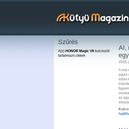
Szűrés
AI, 
A(z)
HONOR Magic V6
kulcsszót
egy
tartalmazó cikkek
2026. j
A mai 
egyre 
Index 
értesí
figyel
munkas
az agy
vissza
Kulcs
hajlít