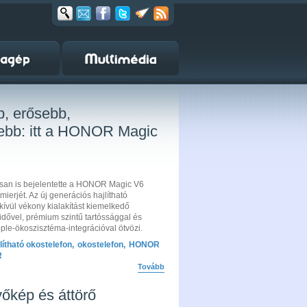
, erősebb,
sebb: itt a HONOR Magic
an is bejelentette a HONOR Magic V6
ierjét. Az új generációs hajlítható
kívül vékony kialakítást kiemelkedő
dővel, prémium szintű tartóssággal és
le-ökoszisztéma-integrációval ötvözi.
lítható okostelefon
,
okostelefon
,
HONOR
R
Tovább
őkép és áttörő