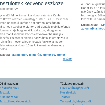
nszülöttek kedvenc eszköze
A Honor augusztus 3
Honor 10-et: a for
szeptember 24. -
úttörőnek számító 
gyasztói felmérés - amit a Honor számára Kantar
technológia. Sőt m
rd Brown készített – mintegy 1800, 15 és 35 év közötti
fokozattal is páro
lefon-használó körében hat európai országban
Kulcsszavak:
GP
tja, hogy az okostelefonok tradicionális mobiltelefonok
automatikus képst
i dominanciája hogyan változtat azon, ahogyan az
k a mobil kommunikációs eszközöket használják.
pezés, közösségi oldalak használata, internetezés, e-
 olvasása – ezek a legfontosabb funkciói a modern
lefonoknak. A Honor 10 az AI kamerájával erre egy
 példa.
szavak:
okostelefon
,
felmérés
,
Honor 10
,
Honor
Tovább
GSM magazin
Táblagép magazin
Készülék hírek
Hírek a táblagépekről
Tesztek
Készülékek
Alkalmazások
Tesztek
Tartozékok, kiegészítők
Tartozékok, kiegészítők