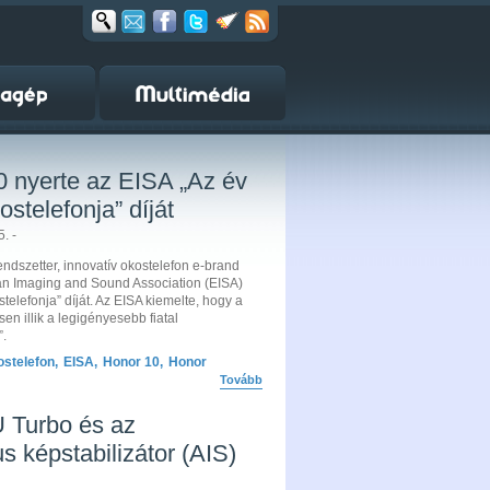
0 nyerte az EISA „Az év
kostelefonja” díját
. -
trendszetter, innovatív okostelefon e-brand
an Imaging and Sound Association (EISA)
ostelefonja” díját. Az EISA kiemelte, hogy a
en illik a legigényesebb fiatal
”.
ostelefon
,
EISA
,
Honor 10
,
Honor
Tovább
 Turbo és az
s képstabilizátor (AIS)