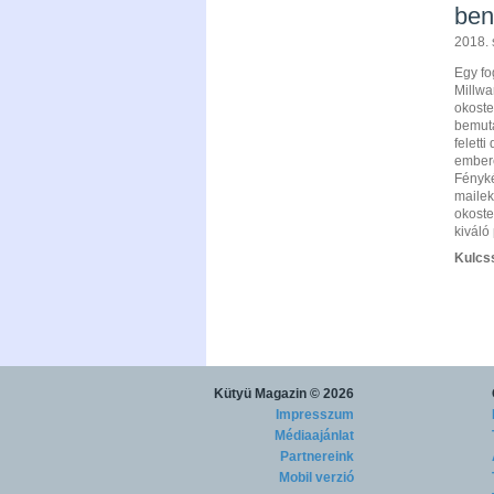
ben
2018. 
Egy fo
Millwa
okoste
bemuta
felett
embere
Fényké
mailek
okoste
kiváló
Kulcs
Kütyü Magazin
© 2026
Impresszum
Médiaajánlat
Partnereink
Mobil verzió