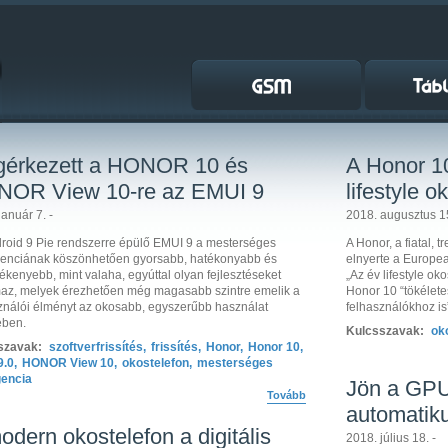
érkezett a HONOR 10 és
A Honor 1
OR View 10-re az EMUI 9
lifestyle o
január 7. -
2018. augusztus 15
roid 9 Pie rendszerre épülő EMUI 9 a mesterséges
A Honor, a fiatal, 
igenciának köszönhetően gyorsabb, hatékonyabb és
elnyerte a Europe
ékenyebb, mint valaha, egyúttal olyan fejlesztéseket
„Az év lifestyle ok
maz, melyek érezhetően még magasabb szintre emelik a
Honor 10 “tökéletes
ználói élményt az okosabb, egyszerűbb használat
felhasználókhoz is
ében.
Kulcsszavak:
ok
szavak:
szoftverfrissítés
,
frissítés
,
Honor
,
Honor 10
,
9.0
,
HONOR View 10
,
okostelefon
,
mesterséges
igencia
Jön a GPU
Tovább
automatiku
odern okostelefon a digitális
2018. július 18. -