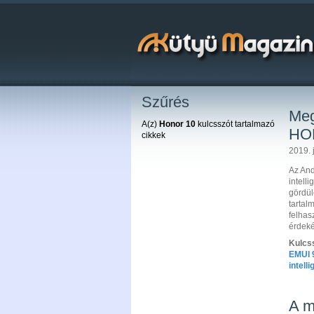
Szűrés
Meg
A(z)
Honor 10
kulcsszót tartalmazó
HON
cikkek
2019. 
Az And
intell
gördül
tartal
felhas
érdek
Kulcs
EMUI 
intell
A m