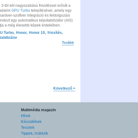
-tól két nagyszabású frissítéssel erősíti a
radalmi
GPU Turbo
telepítésével, amely egy
hardver-szoftver integráció és feldolgozási
indezt egy automatikus képstabilizátor (AIS)
sítja a még élesebb képek érdekében.
U Turbo
,
Honor
,
Honor 10
,
frissítés
,
abilizátor
Tovább
Következő >
Multimédia magazin
Hírek
Készülékek
Tesztek
Tippek, trükkök