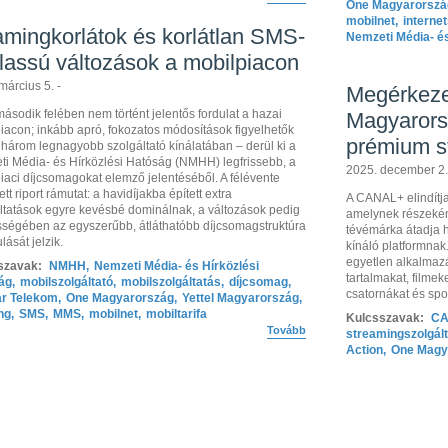
One Magyarorszá
mobilnet
,
interne
mingkorlátok és korlátlan SMS-
Nemzeti Média- és
 lassú változások a mobilpiacon
március 5. -
Megérkez
ásodik felében nem történt jelentős fordulat a hazai
Magyarorsz
iacon; inkább apró, fokozatos módosítások figyelhetők
prémium s
három legnagyobb szolgáltató kínálatában – derül ki a
i Média- és Hírközlési Hatóság (NMHH) legfrissebb, a
2025. december 2.
iaci díjcsomagokat elemző jelentéséből. A félévente
tt riport rámutat: a havidíjakba épített extra
A CANAL+ elindítj
ltatások egyre kevésbé dominálnak, a változások pedig
amelynek részekén
ségében az egyszerűbb, átláthatóbb díjcsomagstruktúra
tévémárka átadja 
lását jelzik.
kínáló platformnak
egyetlen alkalmazá
szavak:
NMHH
,
Nemzeti Média- és Hírközlési
tartalmakat, filmek
ág
,
mobilszolgáltató
,
mobilszolgáltatás
,
díjcsomag
,
csatornákat és spo
r Telekom
,
One Magyarország
,
Yettel Magyarország
,
ng
,
SMS
,
MMS
,
mobilnet
,
mobiltarifa
Kulcsszavak:
CA
Tovább
streamingszolgál
Action
,
One Magy