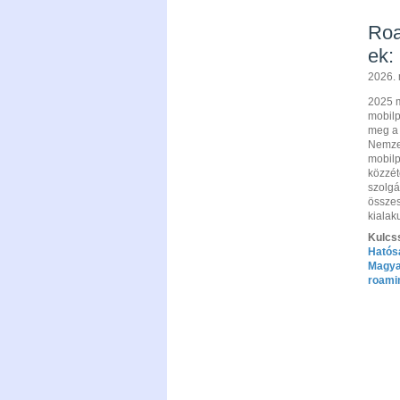
Roa
ek:
2026. 
2025 m
mobilp
meg a 
Nemzet
mobilp
közzéte
szolgá
összes
kialaku
Kulcs
Hatós
Magya
roami