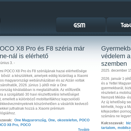
OCO X8 Pro és F8 széria már
Gyermekbar
ne-nál is elérhető
védelem a 
szemben
únius 3. -
2025. december 15
mi POCO X8 Pro és F8 szériájának hazai elérhetősége
 bővül: a készülékek, amelyek eddig kizárólag a Xiaomi
2026. január 1-jé
los magyarországi webáruházában és az Alzán voltak
és a Yettel Magyar
árolhatók, 2026. június 1-jétől már a One
gyermekbarát, bizt
ország kínálatában is megtalálhatók. Az előfizetők
részleteit a mobils
a a szolgáltató 30 havi részletfizetési lehetőséget
Nemzeti Média- és
ít, emellett a különböző mobiltarifákhoz kapcsolódó
Az új lehetőség se
lékkedvezményeknek köszönhetően a vásárlók kedvező
kérhetik, hogy a M
elekkel juthatnak hozzá a Xiaomi prémium
kifejezetten porno
lógiáihoz.
számára ne legyen
szavak:
One Magyarország
,
One
,
okostelefon
,
POCO
Kulcsszavak:
bi
CO X8 Pro
,
POCO
tartalom
,
mobilsz
Tovább