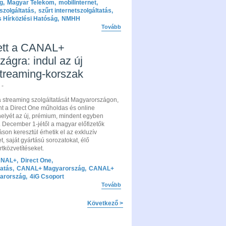
g
,
Magyar Telekom
,
mobilinternet
,
tszolgáltatás
,
szűrt internetszolgáltatás
,
 Hírközlési Hatóság
,
NMHH
Tovább
ett a CANAL+
ágra: indul az új
treaming-korszak
 -
a streaming szolgáltatását Magyarországon,
t a Direct One műholdas és online
helyét az új, prémium, mindent egyben
. December 1-jétől a magyar előfizetők
son keresztül érhetik el az exkluzív
et, saját gyártású sorozatokat, élő
rtközvetítéseket.
NAL+
,
Direct One
,
tatás
,
CANAL+ Magyarország
,
CANAL+
arország
,
4iG Csoport
Tovább
Következő >