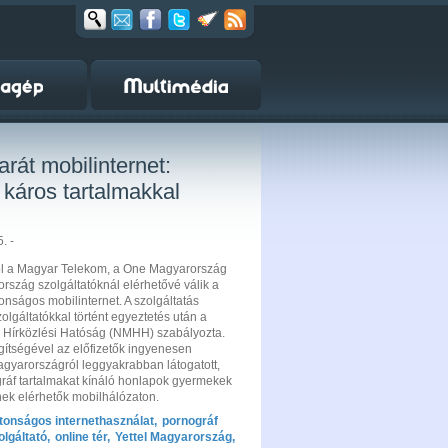
át mobilinternet:
káros tartalmakkal
. -
től a Magyar Telekom, a One Magyarország
ország szolgáltatóknál elérhetővé válik a
onságos mobilinternet. A szolgáltatás
zolgáltatókkal történt egyeztetés után a
 Hírközlési Hatóság (NMHH) szabályozta.
gítségével az előfizetők ingyenesen
agyarországról leggyakrabban látogatott,
gráf tartalmakat kínáló honlapok gyermekek
ek elérhetők mobilhálózaton.
ztonságos internethasználat
,
pornográf
olgáltató
,
online tér
,
Yettel Magyarország
,