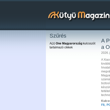
Szűrés
A P
A(z)
One Magyarország
kulcsszót
a O
tartalmazó cikkek
2026. j
A Xiao
tovább
hivata
megvás
Magyar
számár
biztos
készü
feltét
techno
Kulcs
F8
,
PO