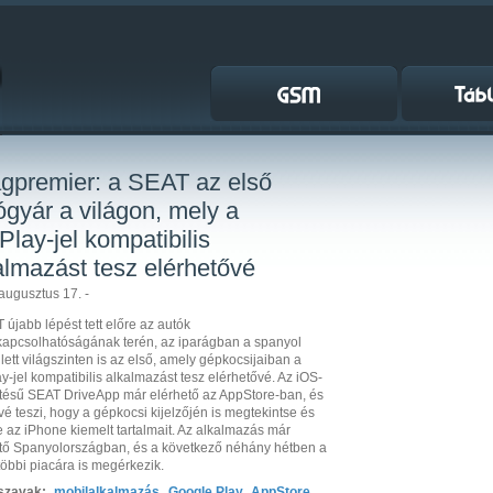
ágpremier: a SEAT az első
ógyár a világon, mely a
Play-jel kompatibilis
almazást tesz elérhetővé
augusztus 17. -
 újabb lépést tett előre az autók
apcsolhatóságának terén, az iparágban a spanyol
 lett világszinten is az első, amely gépkocsijaiban a
y-jel kompatibilis alkalmazást tesz elérhetővé. Az iOS-
ztésű SEAT DriveApp már elérhető az AppStore-ban, és
vé teszi, hogy a gépkocsi kijelzőjén is megtekintse és
e az iPhone kiemelt tartalmait. Az alkalmazás már
tő Spanyolországban, és a következő néhány hétben a
öbbi piacára is megérkezik.
szavak:
mobilalkalmazás
,
Google Play
,
AppStore
,