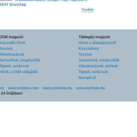
SEAT DriveApp
Tovább
GSM magazin
Táblagép magazin
Készülék hírek
Hírek a táblagépekről
Tesztek
Készülékek
Alkalmazások
Tesztek
Tartozékok, kiegészítők
Tartozékok, kiegészítők
Tippek, tanácsok
Alkalmazások, játékok
Hírek a GSM világából
Tippek, tanácsok
Navigáció
om
www.letoltes.com
www.primlista.hu
www.porthole.hu
p 24 órájában!