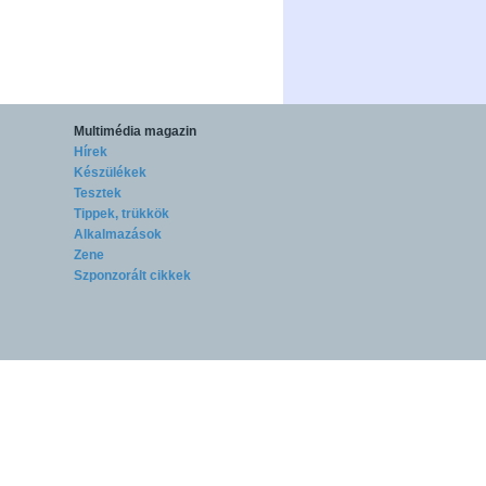
Multimédia magazin
Hírek
Készülékek
Tesztek
Tippek, trükkök
Alkalmazások
Zene
Szponzorált cikkek