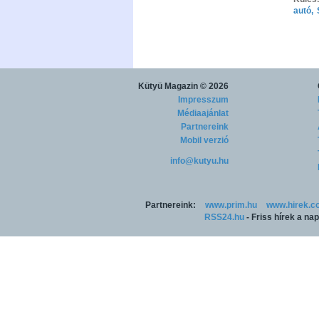
autó
,
Kütyü Magazin
© 2026
Impresszum
Médiaajánlat
Partnereink
Mobil verzió
info@kutyu.hu
Partnereink:
www.prim.hu
www.hirek.c
RSS24.hu
- Friss hírek a na