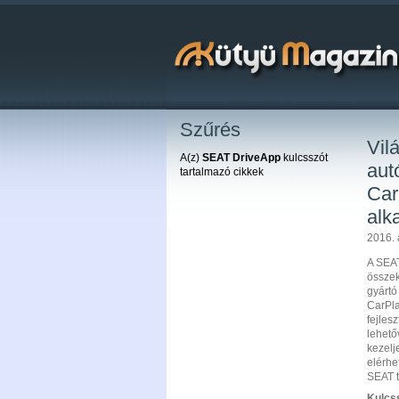
Szűrés
Vil
A(z)
SEAT DriveApp
kulcsszót
aut
tartalmazó cikkek
Car
alk
2016. 
A SEAT
összek
gyártó
CarPla
fejles
lehető
kezelj
elérhe
SEAT t
Kulcs