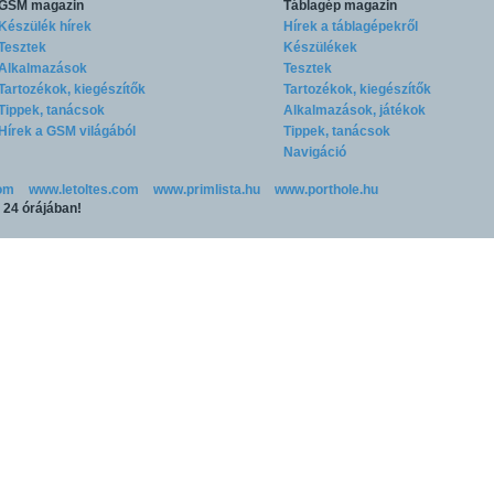
GSM magazin
Táblagép magazin
Készülék hírek
Hírek a táblagépekről
Tesztek
Készülékek
Alkalmazások
Tesztek
Tartozékok, kiegészítők
Tartozékok, kiegészítők
Tippek, tanácsok
Alkalmazások, játékok
Hírek a GSM világából
Tippek, tanácsok
Navigáció
om
www.letoltes.com
www.primlista.hu
www.porthole.hu
p 24 órájában!