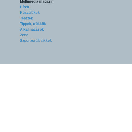
Multimédia magazin
Hírek
Készülékek
Tesztek
Tippek, trükkök
Alkalmazások
Zene
Szponzorált cikkek