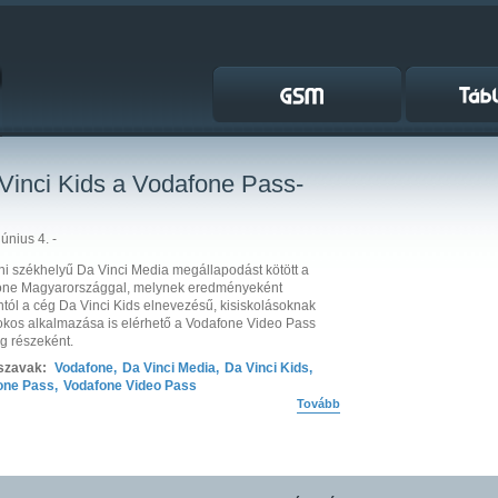
Vinci Kids a Vodafone Pass-
únius 4. -
ini székhelyű Da Vinci Media megállapodást kötött a
one Magyarországgal, melynek eredményeként
tól a cég Da Vinci Kids elnevezésű, kisiskolásoknak
okos alkalmazása is elérhető a Vodafone Video Pass
g részeként.
szavak:
Vodafone
,
Da Vinci Media
,
Da Vinci Kids
,
one Pass
,
Vodafone Video Pass
Tovább