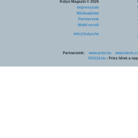
Kütyü Magazin
© 2026
Impresszum
Médiaajánlat
Partnereink
Mobil verzió
info@kutyu.hu
Partnereink:
www.prim.hu
www.hirek.c
RSS24.hu
- Friss hírek a na