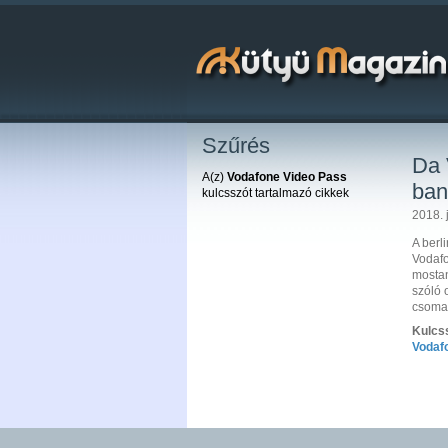
Szűrés
Da 
A(z)
Vodafone Video Pass
ban
kulcsszót tartalmazó cikkek
2018. j
A berl
Vodaf
mostan
szóló 
csoma
Kulcs
Vodaf