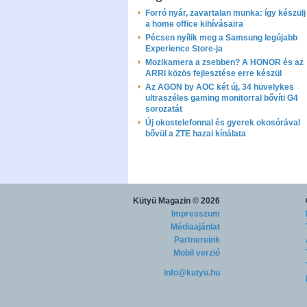
Forró nyár, zavartalan munka: így készülj 
a home office kihívásaira
Pécsen nyílik meg a Samsung legújabb
Experience Store-ja
Mozikamera a zsebben? A HONOR és az
ARRI közös fejlesztése erre készül
Az AGON by AOC két új, 34 hüvelykes
ultraszéles gaming monitorral bővíti G4
sorozatát
Új okostelefonnal és gyerek okosórával
bővül a ZTE hazai kínálata
Kütyü Magazin
© 2026
Impresszum
Médiaajánlat
Partnereink
Mobil verzió
info@kutyu.hu