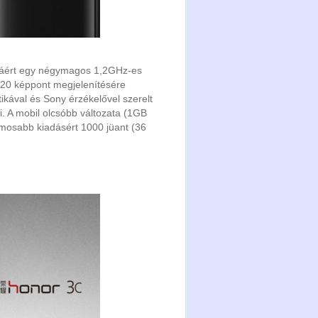
áért egy négymagos 1,2GHz-es
720 képpont megjelenítésére
ikával és Sony érzékelővel szerelt
i. A mobil olcsóbb változata (1GB
zmosabb kiadásért 1000 jüant (36