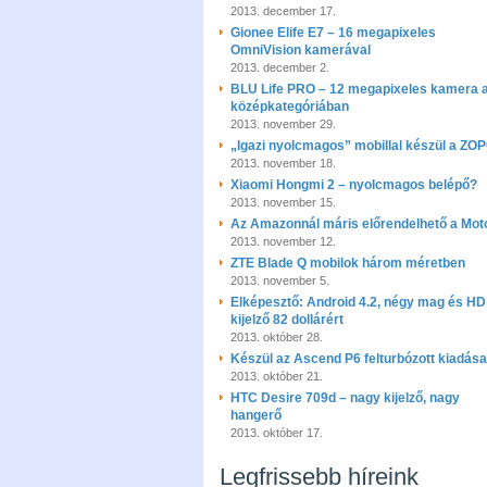
2013. december 17.
Gionee Elife E7 – 16 megapixeles
OmniVision kamerával
2013. december 2.
BLU Life PRO – 12 megapixeles kamera 
középkategóriában
2013. november 29.
„Igazi nyolcmagos” mobillal készül a ZO
2013. november 18.
Xiaomi Hongmi 2 – nyolcmagos belépő?
2013. november 15.
Az Amazonnál máris előrendelhető a Mot
2013. november 12.
ZTE Blade Q mobilok három méretben
2013. november 5.
Elképesztő: Android 4.2, négy mag és HD
kijelző 82 dollárért
2013. október 28.
Készül az Ascend P6 felturbózott kiadása
2013. október 21.
HTC Desire 709d – nagy kijelző, nagy
hangerő
2013. október 17.
Legfrissebb híreink