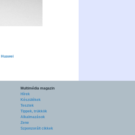
Huawei
Multimédia magazin
Hírek
Készülékek
Tesztek
Tippek, trükkök
Alkalmazások
Zene
Szponzorált cikkek