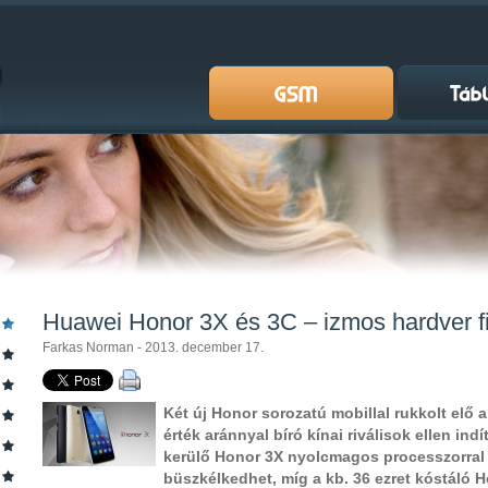
Huawei Honor 3X és 3C – izmos hardver fil
Farkas Norman - 2013. december 17.
Két új Honor sorozatú mobillal rukkolt elő a
érték aránnyal bíró kínai riválisok ellen indí
kerülő Honor 3X nyolcmagos processzorral
büszkélkedhet, míg a kb. 36 ezret kóstáló