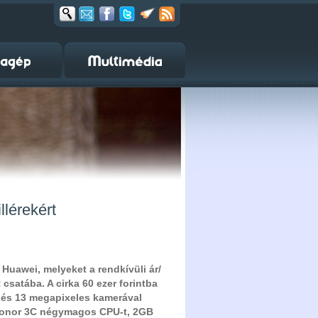
lérekért
 Huawei, melyeket a rendkívüli ár/
t csatába. A cirka 60 ezer forintba
 és 13 megapixeles kamerával
 Honor 3C négymagos CPU-t, 2GB