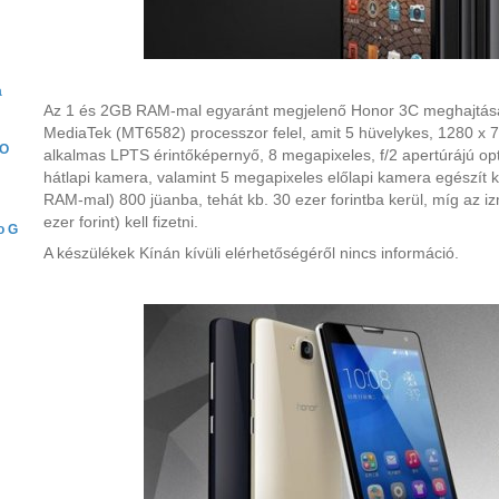
a
Az 1 és 2GB RAM-mal egyaránt megjelenő Honor 3C meghajtás
MediaTek (MT6582) processzor felel, amit 5 hüvelykes, 1280 x 
PO
alkalmas LPTS érintőképernyő, 8 megapixeles, f/2 apertúrájú opt
hátlapi kamera, valamint 5 megapixeles előlapi kamera egészít k
RAM-mal) 800 jüanba, tehát kb. 30 ezer forintba kerül, míg az i
ezer forint) kell fizetni.
o G
A készülékek Kínán kívüli elérhetőségéről nincs információ.