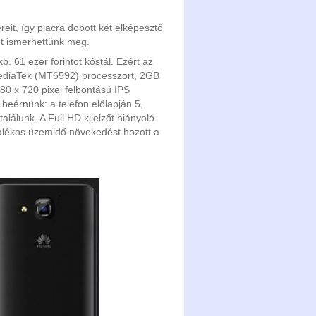
eit, így piacra dobott két elképesztő
nt ismerhettünk meg.
. 61 ezer forintot kóstál. Ezért az
MediaTek (MT6592) processzort, 2GB
0 x 720 pixel felbontású IPS
l beérnünk: a telefon előlapján 5,
alálunk. A Full HD kijelzőt hiányoló
zalékos üzemidő növekedést hozott a