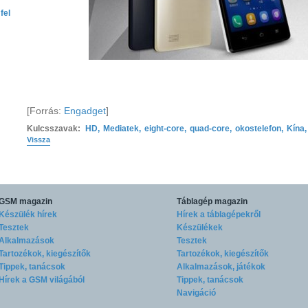
fel
[Forrás:
Engadget
]
Kulcsszavak:
HD
,
Mediatek
,
eight-core
,
quad-core
,
okostelefon
,
Kína
,
Vissza
GSM magazin
Táblagép magazin
Készülék hírek
Hírek a táblagépekről
Tesztek
Készülékek
Alkalmazások
Tesztek
Tartozékok, kiegészítők
Tartozékok, kiegészítők
Tippek, tanácsok
Alkalmazások, játékok
Hírek a GSM világából
Tippek, tanácsok
Navigáció