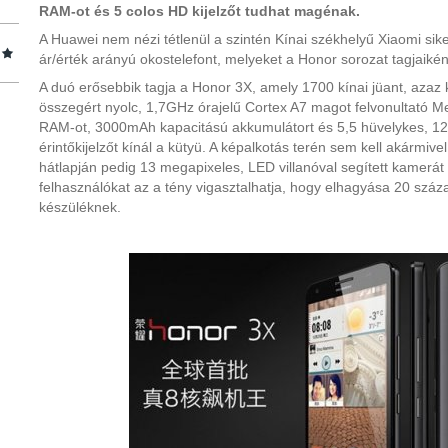
RAM-ot és 5 colos HD kijelzőt tudhat magénak.
A Huawei nem nézi tétlenül a szintén Kínai székhelyű Xiaomi siker
ár/érték arányú okostelefont, melyeket a Honor sorozat tagjaiké
A duó erősebbik tagja a Honor 3X, amely 1700 kínai jüant, azaz kb
összegért nyolc, 1,7GHz órajelű Cortex A7 magot felvonultató 
RAM-ot, 3000mAh kapacitású akkumulátort és 5,5 hüvelykes, 128
érintőkijelzőt kínál a kütyü. A képalkotás terén sem kell akármive
hátlapján pedig 13 megapixeles, LED villanóval segített kamerát t
felhasználókat az a tény vigasztalhatja, hogy elhagyása 20 szá
készüléknek.