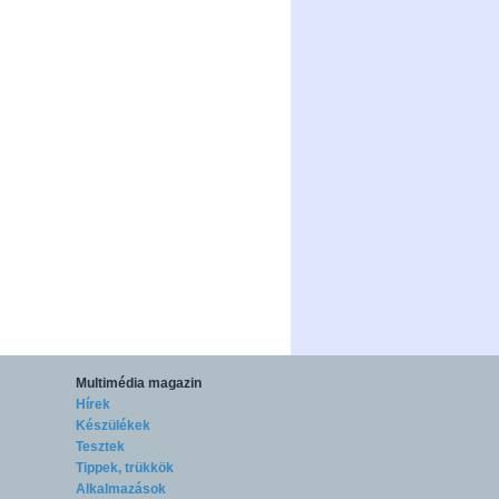
Multimédia magazin
Hírek
Készülékek
Tesztek
Tippek, trükkök
Alkalmazások