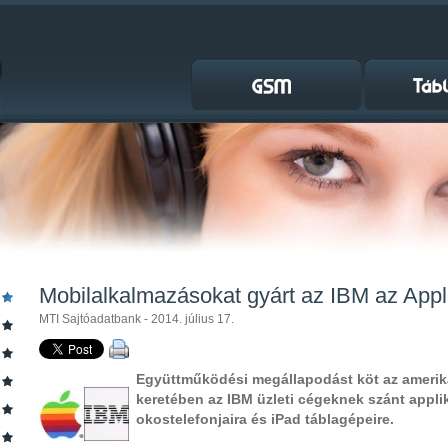
Mobilalkalmazásokat gyárt az IBM az App
MTI Sajtóadatbank - 2014. július 17.
Együttműködési megállapodást köt az amerik
keretében az IBM üzleti cégeknek szánt appli
okostelefonjaira és iPad táblagépeire.