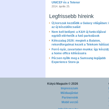
UNICEF és a Telenor
2014. április 25.
Legfrissebb híreink
Új korszak kezdődik a Galaxy világában: i
az új készülékcsalád
Nem kell belépni: a K&H új funkciójával
egyből elérhetők a futó parkolások
Kékszalag 2026: megtelt a Balaton,
rekordforgalmat kezelt a Telekom hálóza
Forró nyár, zavartalan munka: így készülj 
a home office kihívásaira
Pécsen nyílik meg a Samsung legújabb
Experience Store-ja
Kütyü Magazin
© 2026
Impresszum
Médiaajánlat
Partnereink
Mobil verzió