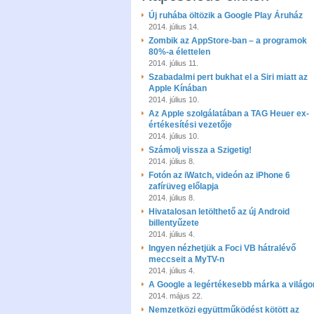
Új ruhába öltözik a Google Play Áruház
2014. július 14.
Zombik az AppStore-ban – a programok
80%-a élettelen
2014. július 11.
Szabadalmi pert bukhat el a Siri miatt az
Apple Kínában
2014. július 10.
Az Apple szolgálatában a TAG Heuer ex-
értékesítési vezetője
2014. július 10.
Számolj vissza a Szigetig!
2014. július 8.
Fotón az iWatch, videón az iPhone 6
zafírüveg előlapja
2014. július 8.
Hivatalosan letölthető az új Android
billentyűzete
2014. július 4.
Ingyen nézhetjük a Foci VB hátralévő
meccseit a MyTV-n
2014. július 4.
A Google a legértékesebb márka a világo
2014. május 22.
Nemzetközi együttműködést kötött az