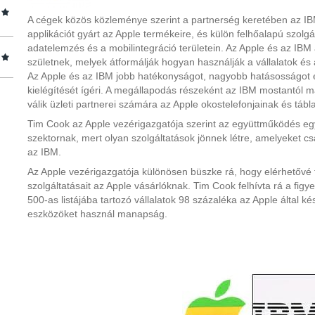
A cégek közös közleménye szerint a partnerség keretében az I
applikációt gyárt az Apple termékeire, és külön felhőalapú szolgál
adatelemzés és a mobilintegráció területein. Az Apple és az IBM 
születnek, melyek átformálják hogyan használják a vállalatok és
Az Apple és az IBM jobb hatékonyságot, nagyobb hatásosságot é
kielégítését ígéri. A megállapodás részeként az IBM mostantól ma
válik üzleti partnerei számára az Apple okostelefonjainak és táb
Tim Cook az Apple vezérigazgatója szerint az együttműködés egy 
szektornak, mert olyan szolgáltatások jönnek létre, amelyeket c
az IBM.
Az Apple vezérigazgatója különösen büszke rá, hogy elérhetővé
szolgáltatásait az Apple vásárlóknak. Tim Cook felhívta rá a figy
500-as listájába tartozó vállalatok 98 százaléka az Apple által ké
eszközöket használ manapság.