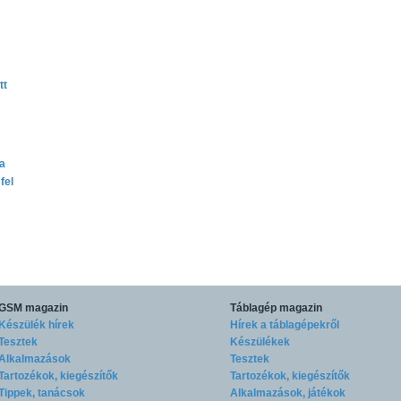
tt
ta
fel
GSM magazin
Táblagép magazin
Készülék hírek
Hírek a táblagépekről
Tesztek
Készülékek
Alkalmazások
Tesztek
Tartozékok, kiegészítők
Tartozékok, kiegészítők
Tippek, tanácsok
Alkalmazások, játékok