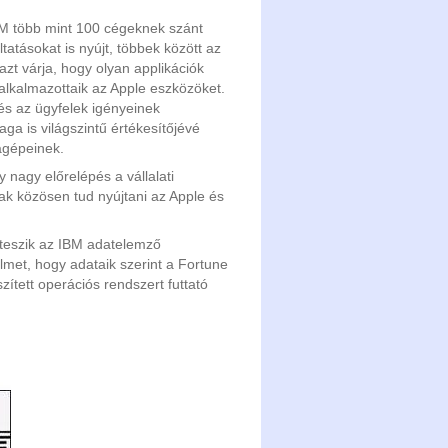
BM több mint 100 cégeknek szánt
tatásokat is nyújt, többek között az
azt várja, hogy olyan applikációk
 alkalmazottaik az Apple eszközöket.
s az ügyfelek igényeinek
ga is világszintű értékesítőjévé
lagépeinek.
nagy előrelépés a vállalati
sak közösen tud nyújtani az Apple és
 teszik az IBM adatelemző
elmet, hogy adataik szerint a Fortune
szített operációs rendszert futtató