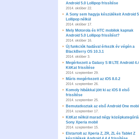
Android 5.0 Lollipop frissítése
2014. október 22.
A Sony sem hagyja készülékeit Android 5
Lollipop nélkül
2014. október 17.
Mely Motorola és HTC mobilok kapnak
Android 5.0 Lollipop frissítést?
2014. október 16.
Új funkciók hadával érkezik év végén a
BlackBerry OS 10.3.1
2014. október 3.
Megérkezett a Galaxy S III LTE Android 4.
KitKat frissítése
2014. szeptember 29.
Máris megérkezett az iOS 8.0.2
2014. szeptember 26.
Komoly hibákkal jött ki az iOS 8 első
frissítése
2014. szeptember 25.
Bemutatkoztak az első Android One mobi
2014. szeptember 17.
KitKat nélkül marad négy középkategóriá
Sony Xperia mobil
2014. szeptember 15.
Elstartolt az Xperia Z, ZR, ZL és Tablet Z
készülékek Android 4.4.4 frissítése