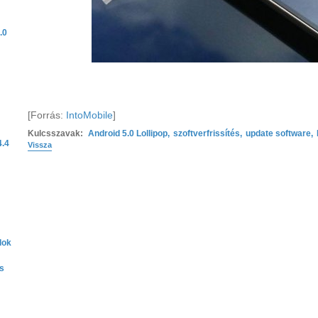
.0
[Forrás:
IntoMobile
]
Kulcsszavak:
Android 5.0 Lollipop
,
szoftverfrissítés
,
update software
,
4.4
Vissza
lok
s