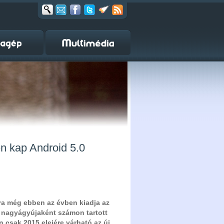
n kap Android 5.0
ára még ebben az évben kiadja az
yi nagyágyújaként számon tartott
n csak 2015 elejére várható az új