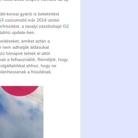
l-koreai gyártó is betekintést
G3
csúcsmobil már 2014 utolsó
rfrissítést, a tavalyi zászlóshajó
G2
rtalmú update-ben.
issítéseket, amiket aztán a
an nem adhatják áldásukat
ú hónapok telnek el attól
nak a felhasználók. Reméljük, hogy
zolgáltatókkal ahhoz, hogy ne
elenhessenek a frissítések.