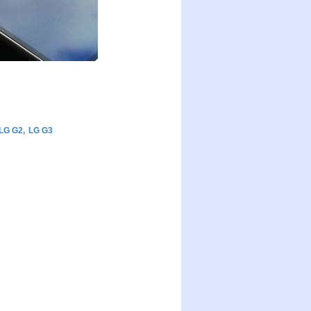
LG G2
,
LG G3