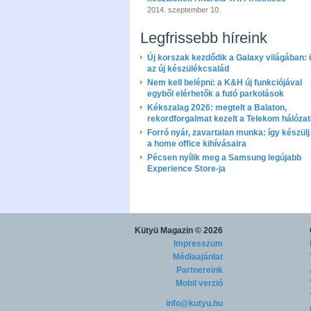
2014. szeptember 10.
Legfrissebb híreink
Új korszak kezdődik a Galaxy világában: i
az új készülékcsalád
Nem kell belépni: a K&H új funkciójával
egyből elérhetők a futó parkolások
Kékszalag 2026: megtelt a Balaton,
rekordforgalmat kezelt a Telekom hálóza
Forró nyár, zavartalan munka: így készülj 
a home office kihívásaira
Pécsen nyílik meg a Samsung legújabb
Experience Store-ja
Kütyü Magazin
© 2026
Impresszum
Médiaajánlat
Partnereink
Mobil verzió
info@kutyu.hu