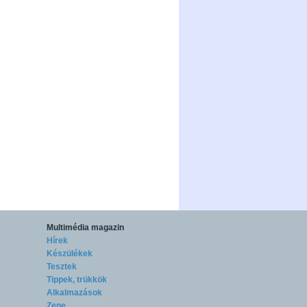
Multimédia magazin
Hírek
Készülékek
Tesztek
Tippek, trükkök
Alkalmazások
Zene