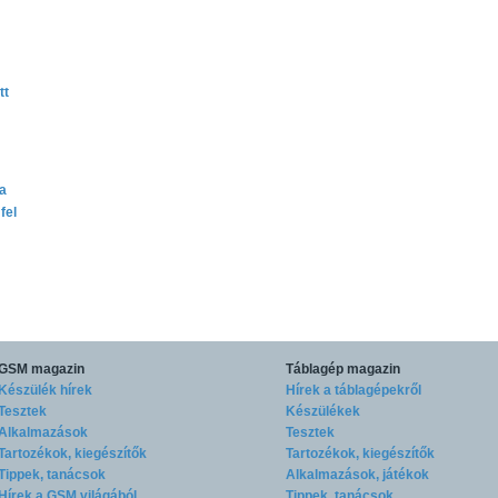
tt
ta
fel
GSM magazin
Táblagép magazin
Készülék hírek
Hírek a táblagépekről
Tesztek
Készülékek
Alkalmazások
Tesztek
Tartozékok, kiegészítők
Tartozékok, kiegészítők
Tippek, tanácsok
Alkalmazások, játékok
Hírek a GSM világából
Tippek, tanácsok