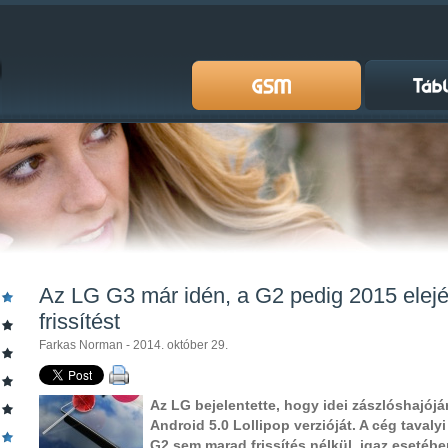
Az LG G3 már idén, a G2 pedig 2015 elejé
frissítést
Farkas Norman - 2014. október 29.
Az LG bejelentette, hogy idei zászlóshajój
Android 5.0 Lollipop verzióját. A cég taval
G2 sem marad frissítés nélkül, igaz esetébe