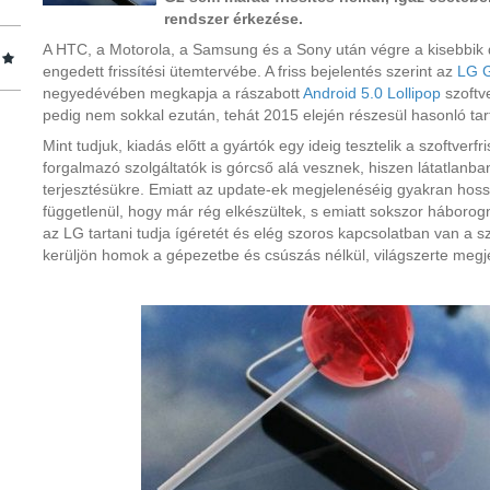
rendszer érkezése.
A HTC, a Motorola, a Samsung és a Sony után végre a kisebbik dé
engedett frissítési ütemtervébe. A friss bejelentés szerint az
LG 
negyedévében megkapja a rászabott
Android 5.0 Lollipop
szoftve
pedig nem sokkal ezután, tehát 2015 elején részesül hasonló ta
Mint tudjuk, kiadás előtt a gyártók egy ideig tesztelik a szoftverfr
forgalmazó szolgáltatók is górcső alá vesznek, hiszen látatlanb
terjesztésükre. Emiatt az update-ek megjelenéséig gyakran hossz
függetlenül, hogy már rég elkészültek, s emiatt sokszor háborog
az LG tartani tudja ígéretét és elég szoros kapcsolatban van a s
kerüljön homok a gépezetbe és csúszás nélkül, világszerte megj