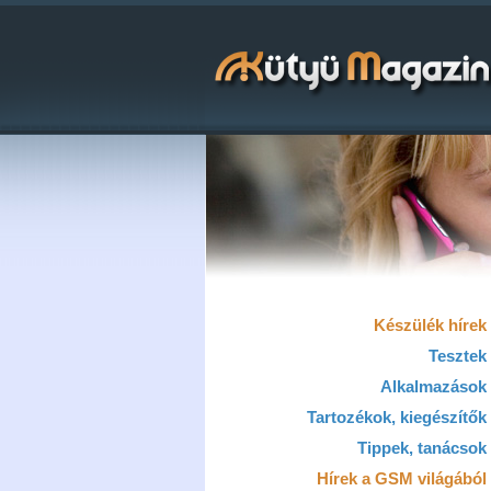
Készülék hírek
Tesztek
Alkalmazások
Tartozékok, kiegészítők
Tippek, tanácsok
Hírek a GSM világából