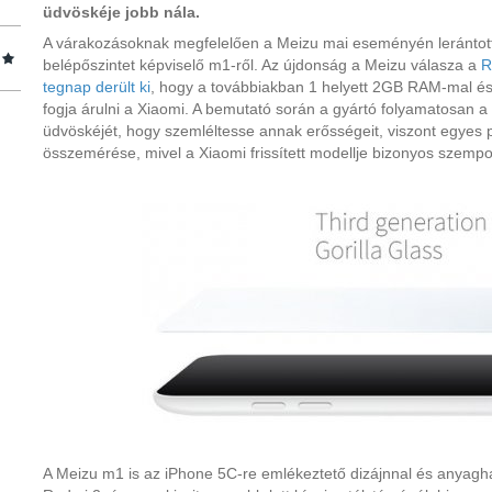
üdvöskéje jobb nála.
A várakozásoknak megfelelően a Meizu mai eseményén lerántotta 
belépőszintet képviselő m1-ről. Az újdonság a Meizu válasza a
R
tegnap derült ki
, hogy a továbbiakban 1 helyett 2GB RAM-mal és 
fogja árulni a Xiaomi. A bemutató során a gyártó folyamatosan a
üdvöskéjét, hogy szemléltesse annak erősségeit, viszont egyes 
összemérése, mivel a Xiaomi frissített modellje bizonyos szempont
A Meizu m1 is az iPhone 5C-re emlékeztető dizájnnal és anyagha