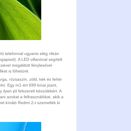
tű telefonnál ugyanis elég ritkán
apixel). A LED villanóval segített
ncsével megáldott fénylesővel
ket is lőhetünk.
rga, rózsaszín, zöld, kék és fehér
lni. Egy m1-ért 699 kínai jüant,
ilyen jól felszerelt készülékért. A
ani azokat a felhasználókat, akik a
t kínáló Redmi 2-t szemelték ki