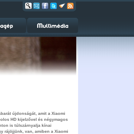
barát újdonságát, amit a Xiaomi
colos HD kijelzővel és négymagos
ton is túlszárnyalja kínai
gy rájöjjünk, van, amiben a Xiaomi