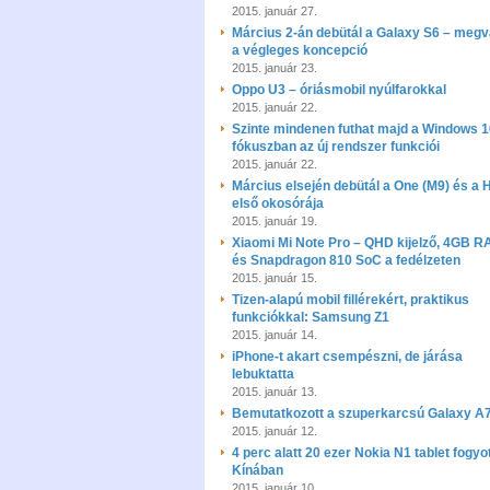
2015. január 27.
Március 2-án debütál a Galaxy S6 – meg
a végleges koncepció
2015. január 23.
Oppo U3 – óriásmobil nyúlfarokkal
2015. január 22.
Szinte mindenen futhat majd a Windows 1
fókuszban az új rendszer funkciói
2015. január 22.
Március elsején debütál a One (M9) és a
első okosórája
2015. január 19.
Xiaomi Mi Note Pro – QHD kijelző, 4GB 
és Snapdragon 810 SoC a fedélzeten
2015. január 15.
Tizen-alapú mobil fillérekért, praktikus
funkciókkal: Samsung Z1
2015. január 14.
iPhone-t akart csempészni, de járása
lebuktatta
2015. január 13.
Bemutatkozott a szuperkarcsú Galaxy A
2015. január 12.
4 perc alatt 20 ezer Nokia N1 tablet fogyot
Kínában
2015. január 10.