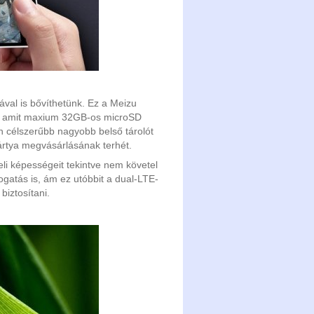
ával is bővíthetünk. Ez a Meizu
ely, amit maxium 32GB-os microSD
en célszerűbb nagyobb belső tárolót
kártya megvásárlásának terhét.
eli képességeit tekintve nem követel
gatás is, ám ez utóbbit a dual-LTE-
biztosítani.