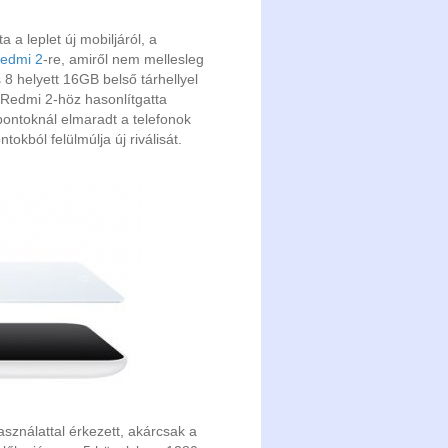
a leplet új mobiljáról, a
edmi 2
-re, amiről nem mellesleg
8 helyett 16GB belső tárhellyel
 Redmi 2-höz hasonlítgatta
pontoknál elmaradt a telefonok
okból felülmúlja új riválisát.
sználattal érkezett, akárcsak a