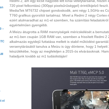
Redmi 2, ám egy kicsit nagyobb lett kínai vetélytársánál, hiszen
720 pixel felbontású (300ppi pixelsűrűséggel) érintőkijelző feszí
van
MediaTek MT6732 chipset gondoskodik, ami négy 1,5GHz-es Co
T760 grafikus gyorsítót tartalmaz. Mivel a Redmi 2 négy Cortex
ezért alulmaradhat az m1-el szemben, ha számítási feladatokról 
egyértelműen gyengébb.
0 –
A Meizu átugrotta a RAM mennyiségek méricskélését a bemutató
az m1-ben csupán 1GB RAM van, szemben a frissített Redmi 2 2
 HTC
alkalmazás egyidejű futtatása mellett is stabil működést garant
versenytárásától tanulva a Meizu is úgy döntene, hogy 1 helyet
készülékébe, hogy az megfeleljen a 2015-ös elvárásoknak. Hamar
RAM
haladjunk tovább az m1 tudáslistáján!
7
t el