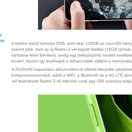
ta
fel
A telefon belső tárhelye 8GB, amit akár 128GB-os microSD kárty
szerint jobb, mint az új Redmi 2-vel kapott felállás (16GB tárh
kártyával lehet bővíteni), pedig egy belépőszintű modell esetéb
kínálni, hiszen így levehetjük a felhasználók válláról a memória
A 2610mAh kapacitású akkumulátorral ellátott készülék adatátvit
kompromisszumokat, adott a WiFi, a Bluetooth és a 4G LTE támo
vel felvértezett Redmi 2-től eltérően csak egy SIM számára tudja 