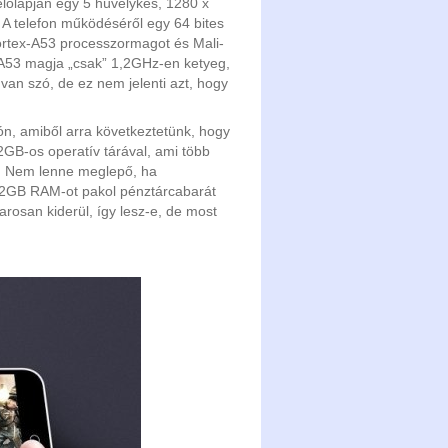
 előlapján egy 5 hüvelykes, 1280 x
t. A telefon működéséről egy 64 bites
rtex-A53 processzormagot és Mali-
-A53 magja „csak” 1,2GHz-en ketyeg,
van szó, de ez nem jelenti azt, hogy
n, amiből arra következtetünk, hogy
GB-os operatív tárával, ami több
ál. Nem lenne meglepő, ha
t 2GB RAM-ot pakol pénztárcabarát
osan kiderül, így lesz-e, de most