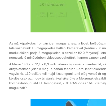
Az m1 képalkotás frontján igen magasra teszi a lécet, belépőszin
találkozhatunk 13 megapixeles hátlapi kamerával (Redmi 2: 8 meg
modul előlapi párja 5 megapixeles, s ezzel az f/2.0 fényerejű le
nemcsak jó minőségben videocseveghetünk, hanem szuper szelfi
A Meizu 140,2 x 72,1 x 8,9 milliméteres újdonsága mentazöld, sá
árnyalatokban jelenik meg, Kínában február 5-étől lehet előrende
vagyis kb. 110 dollárt kell majd kicsengetni, ami elég vonzó ár egy 
kérdés csak az, hogy új ajánlatával sikerül-e a Meizunak elcsábít
kompaktabb, dual-LTE támogatást, 2GB RAM-ot és 16GB tárhelye
maguknak?