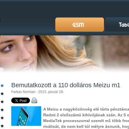
Bemutatkozott a 110 dolláros Meizu m1
Farkas Norman - 2015. január 28.
A Meizu a nagyközönség elé tárta pénztárca
Redmi 2 elsőszámú kihívójának szán. Az 5 
MediaTek processzorral szerelt m1 több fron
riválisát, de nem kell túl mélyre ásnunk, ho