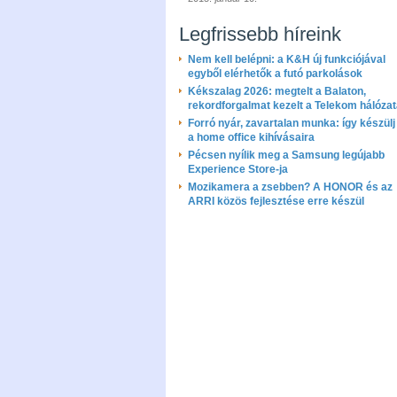
Legfrissebb híreink
Nem kell belépni: a K&H új funkciójával
egyből elérhetők a futó parkolások
Kékszalag 2026: megtelt a Balaton,
rekordforgalmat kezelt a Telekom hálóza
Forró nyár, zavartalan munka: így készülj 
a home office kihívásaira
Pécsen nyílik meg a Samsung legújabb
Experience Store-ja
Mozikamera a zsebben? A HONOR és az
ARRI közös fejlesztése erre készül