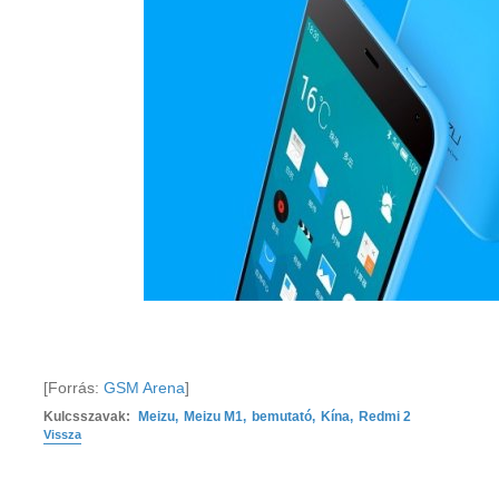
[Forrás:
GSM Arena
]
Kulcsszavak:
Meizu
,
Meizu M1
,
bemutató
,
Kína
,
Redmi 2
Vissza