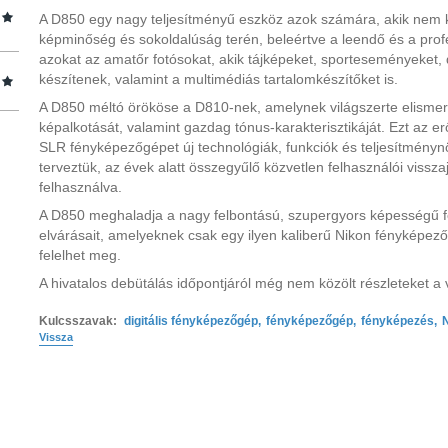
A D850 egy nagy teljesítményű eszköz azok számára, akik nem 
képminőség és sokoldalúság terén, beleértve a leendő és a profes
azokat az amatőr fotósokat, akik tájképeket, sporteseményeket, 
készítenek, valamint a multimédiás tartalomkészítőket is.
A D850 méltó örököse a D810-nek, amelynek világszerte elismerik
képalkotását, valamint gazdag tónus-karakterisztikáját. Ezt az erő
SLR fényképezőgépet új technológiák, funkciók és teljesítmény
terveztük, az évek alatt összegyűlő közvetlen felhasználói vissz
felhasználva.
A D850 meghaladja a nagy felbontású, szupergyors képességű 
elvárásait, amelyeknek csak egy ilyen kaliberű Nikon fényképez
felelhet meg.
A hivatalos debütálás időpontjáról még nem közölt részleteket a v
Kulcsszavak:
digitális fényképezőgép
,
fényképezőgép
,
fényképezés
,
Vissza