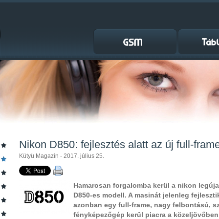
Nikon D850: fejlesztés alatt az új full-fra
Kütyü Magazin - 2017. július 25.
Hamarosan forgalomba kerül a nikon legúj
D850-es modell. A masinát jelenleg fejleszti
azonban egy full-frame, nagy felbontású, s
fényképezőgép kerül piacra a közeljövőben