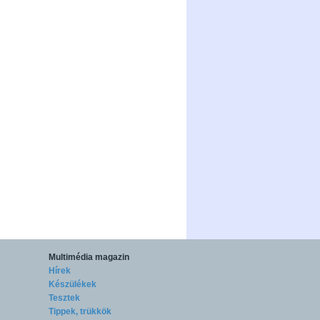
Multimédia magazin
Hírek
Készülékek
Tesztek
Tippek, trükkök