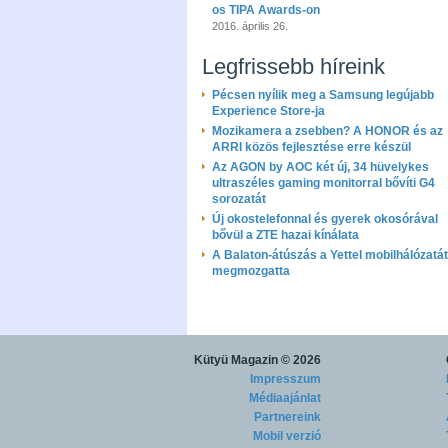
os TIPA Awards-on
2016. április 26.
Legfrissebb híreink
Pécsen nyílik meg a Samsung legújabb
Experience Store-ja
Mozikamera a zsebben? A HONOR és az
ARRI közös fejlesztése erre készül
Az AGON by AOC két új, 34 hüvelykes
ultraszéles gaming monitorral bővíti G4
sorozatát
Új okostelefonnal és gyerek okosórával
bővül a ZTE hazai kínálata
A Balaton-átúszás a Yettel mobilhálózatát
megmozgatta
Kütyü Magazin
© 2026
Impresszum
Médiaajánlat
Partnereink
Mobil verzió