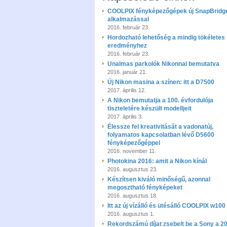
COOLPIX fényképezőgépek új SnapBridg
alkalmazással
2016. február 23.
Hordozható lehetőség a mindig tökéletes
eredményhez
2016. február 23.
Unalmas parkolók Nikonnal bemutatva
2016. január 21.
Új Nikon masina a színen: itt a D7500
2017. április 12.
A Nikon bemutatja a 100. évfordulója
tiszteletére készült modelljeit
2017. április 3.
Élessze fel kreativitását a vadonatúj,
folyamatos kapcsolatban lévő D5600
fényképezőgéppel
2016. november 11.
Photokina 2016: amit a Nikon kínál
2016. augusztus 23.
Készítsen kiváló minőségű, azonnal
megosztható fényképeket
2016. augusztus 18.
Itt az új vízálló és ütésálló COOLPIX w100
2016. augusztus 1.
Rekordszámú díjat zsebelt be a Sony a 2