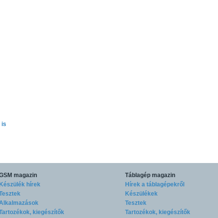
 is
GSM magazin
Táblagép magazin
Készülék hírek
Hírek a táblagépekről
Tesztek
Készülékek
Alkalmazások
Tesztek
Tartozékok, kiegészítők
Tartozékok, kiegészítők