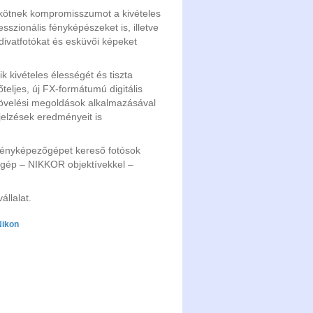
kötnek kompromisszumot a kivételes
szionális fényképészeket is, illetve
divatfotókat és esküvői képeket
 kivételes élességét és tiszta
teljes, új FX-formátumú digitális
növelési megoldások alkalmazásával
ajelzések eredményeit is
fényképezőgépet kereső fotósok
őgép – NIKKOR objektívekkel –
állalat.
Nikon