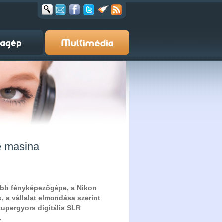
me masina
abb fényképezőgépe, a Nikon
k, a vállalat elmondása szerint
zupergyors digitális SLR
.