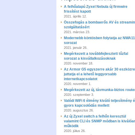
A felhőalapú Zyxel Nebula új firmwire
frissítést kapott
2021. április 12.
Összefogás a bombaerős AV és streami
szolgáltatásért
2021. március 23.
Modernebb köntösben folytatja az NWA1
sorozat
2021. január 26.
Megérkezett a továbbfejlesztett tűzfal
sorozat a kisvállalkozásoknak
2020. november 18.
Az Armor G5 egyszerre akár 30 eszközre
juttatja el a lehető leggyorsabb
internetkapcsolatot
2020. november 1.
Megérkezett az új, távmunka-biztos route
2020. szeptember 3.
Valódi WiFi 6 élmény kiváló teljesítmény 
gyors kapcsolódás mellett
2020. augusztus 26.
Az új Zyxel switch a felhőn keresztül
valamint CLI és SNMP módban is kiválóa
működik
2020. július 26.