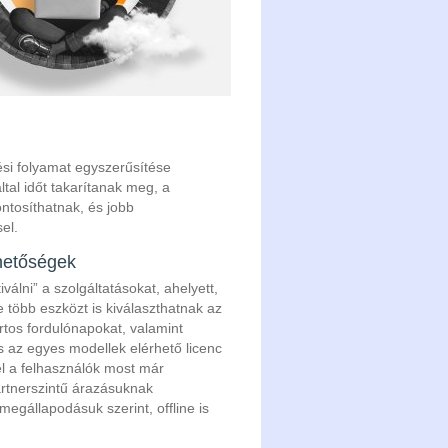
elési folyamat egyszerűsítése
tal időt takarítanak meg, a
ntosíthatnak, és jobb
el.
hetőségek
álni” a szolgáltatásokat, ahelyett,
 több eszközt is kiválaszthatnak az
rtos fordulónapokat, valamint
s az egyes modellek elérhető licenc
vel a felhasználók most már
artnerszintű árazásuknak
egállapodásuk szerint, offline is