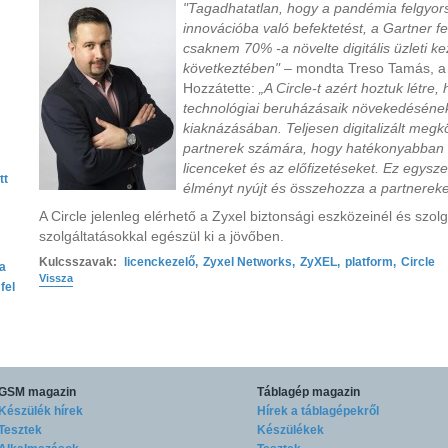
"Tagadhatatlan, hogy a pandémia felgyorsít
innovációba való befektetést, a Gartner f
csaknem 70% -a növelte digitális üzleti 
következtében"
– mondta Treso Tamás, a 
Hozzátette:
„A Circle-t azért hoztuk létre
technológiai beruházásaik növekedésének
kiaknázásában. Teljesen digitalizált megk
partnerek számára, hogy hatékonyabban é
licenceket és az előfizetéseket. Ez egyszer
tt
élményt nyújt és összehozza a partnereket,
A Circle jelenleg elérhető a Zyxel biztonsági eszközeinél és szolg
szolgáltatásokkal egészül ki a jövőben.
Kulcsszavak:
licenckezelő
,
Zyxel Networks
,
ZyXEL
,
platform
,
Circle
ta
Vissza
fel
GSM magazin
Táblagép magazin
Készülék hírek
Hírek a táblagépekről
Tesztek
Készülékek