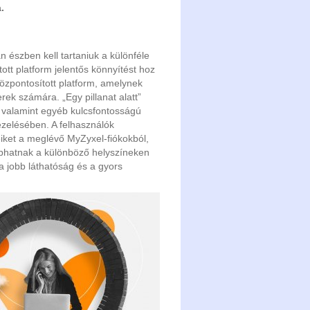
.
 észben kell tartaniuk a különféle
tott platform jelentős könnyítést hoz
özpontosított platform, amelynek
erek számára. „Egy pillanat alatt”
, valamint egyéb kulcsfontosságú
ezelésében. A felhasználók
keiket a meglévő MyZyxel-fiókokból,
kaphatnak a különböző helyszíneken
 a jobb láthatóság és a gyors