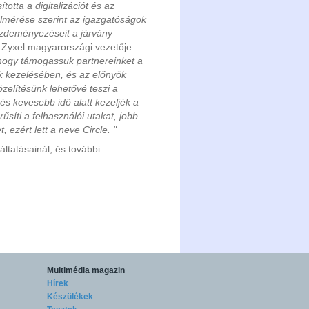
otta a digitalizációt és az
elmérése szerint az igazgatóságok
kezdeményezéseit a járvány
Zyxel magyarországi vezetője.
, hogy támogassuk partnereinket a
 kezelésében, és az előnyök
özelítésünk lehetővé teszi a
s kevesebb idő alatt kezeljék a
űsíti a felhasználói utakat, jobb
 ezért lett a neve Circle. "
áltatásainál, és további
Multimédia magazin
Hírek
Készülékek