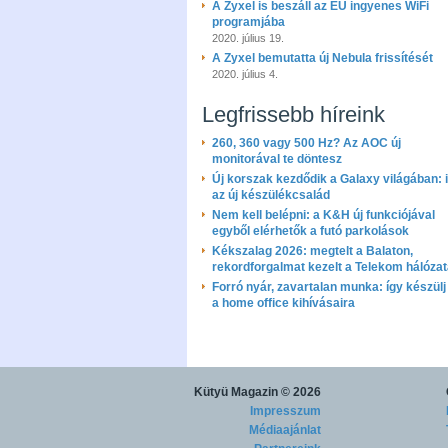
A Zyxel is beszáll az EU ingyenes WiFi
programjába
2020. július 19.
A Zyxel bemutatta új Nebula frissítését
2020. július 4.
Legfrissebb híreink
260, 360 vagy 500 Hz? Az AOC új
monitorával te döntesz
Új korszak kezdődik a Galaxy világában: i
az új készülékcsalád
Nem kell belépni: a K&H új funkciójával
egyből elérhetők a futó parkolások
Kékszalag 2026: megtelt a Balaton,
rekordforgalmat kezelt a Telekom hálóza
Forró nyár, zavartalan munka: így készülj 
a home office kihívásaira
Kütyü Magazin
© 2026
Impresszum
Médiaajánlat