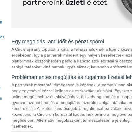
ng
123
Egy megoldás, ami időt és pénzt spórol
A Circle új irányítópultot is kínál a felhasználóknak a licenc kez
érdekében. Így a partnerek mindent egy helyen kezelhetnek, ezál
platformnak köszönhetően pedig a kapcsolatok építésére összpo
szolgáltatásokat kínálhatnak ügyfeleiknek, kevesebb erőfeszítéss
Problémamentes megújítás és rugalmas fizetési le
A partnerek mostantól tömegesen is képesek „automatikusan aktiv
r
hogy egyesével kézzel kellene az eszközöket aktiválni. Egyszerre
online megújításhoz és aktiváláshoz, összehangolhatják a csopo
és
gyorsan azonosíthatják a megújításra szoruló szolgáltatásokat é
konstrukcióit. A fizetési lehetőségek is rugalmasabbá váltak, mi
közvetlenül a Circle-en keresztül fizethetnek online a meglévő p
n
megfelelően. Alternatív megoldásként természetesen a jelenlegi m
fizethetnek.