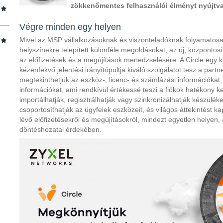
zökkenőmentes felhasználói élményt nyújtva
Végre minden egy helyen
Mivel az MSP vállalkozásoknak és viszonteladóknak folyamatosan
helyszínekre telepített különféle megoldásokat, az új, központosí
az előfizetések és a megújítások menedzselésére. A Circle egy k
kézenfekvő jelentési irányítópultja kiváló szolgálatot tesz a partn
megtekinthetjük az eszköz-, licenc- és számlázási információkat
információkat, ami rendkívül értékessé teszi a fiókok hatékony k
importálhatják, regisztrálhatják vagy szinkronizálhatják készülé
csoportosíthatják az ügyfelek eszközeit, és világos áttekintést 
lévő előfizetésekről és megújításokról, mindezt egyetlen helyen,
döntéshozatal érdekében.