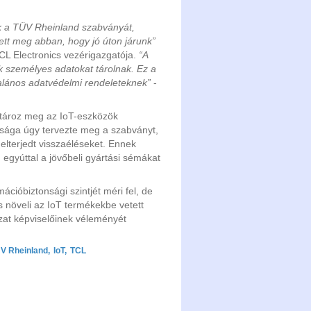
ük a TÜV Rheinland szabványát,
ett meg abban, hogy jó úton járunk”
TCL Electronics vezérigazgatója.
“A
k személyes adatokat tárolnak. Ez a
alános adatvédelmi rendeleteknek”
-
tároz meg az IoT-eszközök
tsága úgy tervezte meg a szabványt,
 elterjedt visszaéléseket. Ennek
egyúttal a jövőbeli gyártási sémákat
cióbiztonsági szintjét méri fel, de
és növeli az IoT termékekbe vetett
zat képviselőinek véleményét
V Rheinland
,
IoT
,
TCL