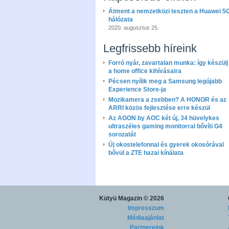
Átment a nemzetközi teszten a Huawei 5
hálózata
2020. augusztus 25.
Legfrissebb híreink
Forró nyár, zavartalan munka: így készülj 
a home office kihívásaira
Pécsen nyílik meg a Samsung legújabb
Experience Store-ja
Mozikamera a zsebben? A HONOR és az
ARRI közös fejlesztése erre készül
Az AGON by AOC két új, 34 hüvelykes
ultraszéles gaming monitorral bővíti G4
sorozatát
Új okostelefonnal és gyerek okosórával
bővül a ZTE hazai kínálata
Kütyü Magazin
© 2026
Impresszum
Médiaajánlat
Partnereink