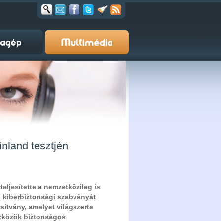
nland tesztjén
teljesítette a nemzetközileg is
d kiberbiztonsági szabványát
sítvány, amelyet világszerte
szközök biztonságos