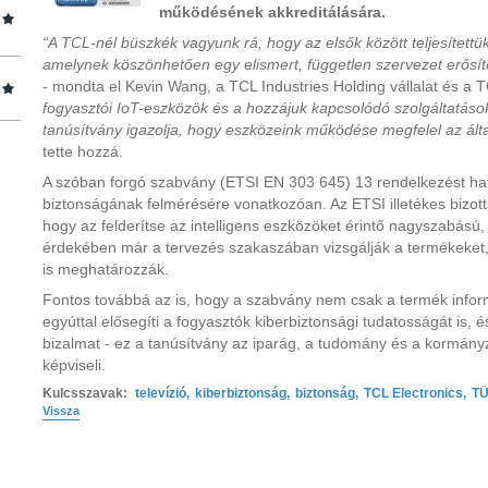
működésének akkreditálására.
“A TCL-nél büszkék vagyunk rá, hogy az elsők között teljesített
amelynek köszönhetően egy elismert, független szervezet erősít
- mondta el Kevin Wang, a TCL Industries Holding vállalat és a 
fogyasztói IoT-eszközök és a hozzájuk kapcsolódó szolgáltatáso
tanúsítvány igazolja, hogy eszközeink működése megfelel az ált
tette hozzá.
A szóban forgó szabvány (ETSI EN 303 645) 13 rendelkezést ha
biztonságának felmérésére vonatkozóan. Az ETSI illetékes bizot
hogy az felderítse az intelligens eszközöket érintő nagyszabású,
érdekében már a tervezés szakaszában vizsgálják a termékeket, 
is meghatározzák.
Fontos továbbá az is, hogy a szabvány nem csak a termék informá
egyúttal elősegíti a fogyasztók kiberbiztonsági tudatosságát is, 
bizalmat - ez a tanúsítvány az iparág, a tudomány és a kormány
képviseli.
Kulcsszavak:
televízió
,
kiberbiztonság
,
biztonság
,
TCL Electronics
,
TÜ
Vissza