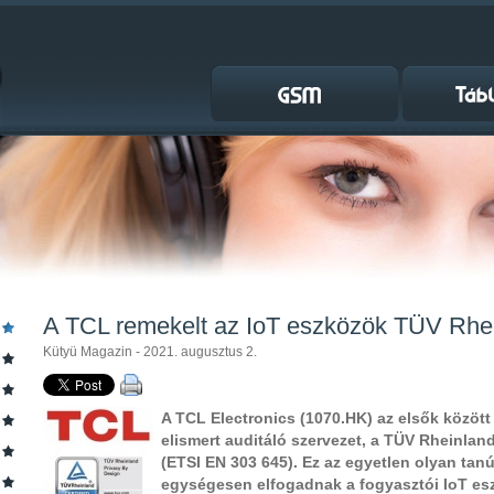
A TCL remekelt az IoT eszközök TÜV Rhei
Kütyü Magazin - 2021. augusztus 2.
A TCL Electronics (1070.HK) az elsők között 
elismert auditáló szervezet, a TÜV Rheinlan
(ETSI EN 303 645). Ez az egyetlen olyan tanú
egységesen elfogadnak a fogyasztói IoT e