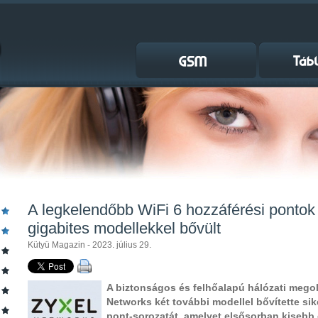
A legkelendőbb WiFi 6 hozzáférési pontok 
gigabites modellekkel bővült
Kütyü Magazin - 2023. július 29.
A biztonságos és felhőalapú hálózati megold
Networks két további modellel bővítette sik
pont-sorozatát, amelyet elsősorban kisebb