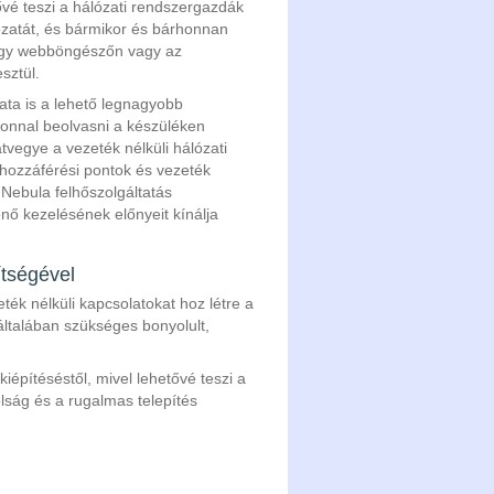
ővé teszi a hálózati rendszergazdák
lózatát, és bármikor és bárhonnan
 egy webböngészőn vagy az
sztül.
ata is a lehető legnagyobb
fonnal beolvasni a készüléken
vegye a vezeték nélküli hálózati
A hozzáférési pontok és vezeték
Nebula felhőszolgáltatás
énő kezelésének előnyeit kínálja
tségével
ék nélküli kapcsolatokat hoz létre a
 általában szükséges bonyolult,
építéséstől, mivel lehetővé teszi a
olság és a rugalmas telepítés