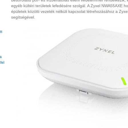
besorolású por- és vízbehatolás elleni védelemmel rendelkezik, 
egyéb kültéri területek lefedésére szolgál. A Zyxel NWA55AXE ho
épületek közötti vezeték nélküli kapcsolat létrehozásához a Zyx
segítségével.
tt
ta
fel