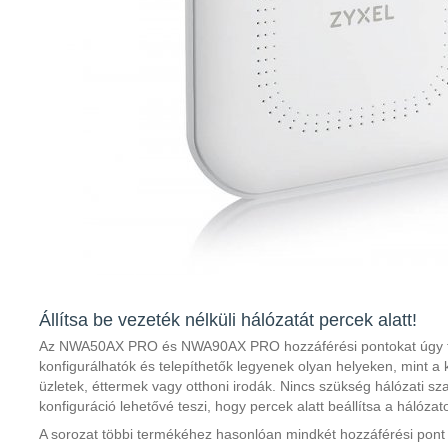
Állítsa be vezeték nélküli hálózatát percek alatt!
Az NWA50AX PRO és NWA90AX PRO hozzáférési pontokat úgy t
konfigurálhatók és telepíthetők legyenek olyan helyeken, mint a 
üzletek, éttermek vagy otthoni irodák. Nincs szükség hálózati s
konfiguráció lehetővé teszi, hogy percek alatt beállítsa a hálózat
A sorozat többi termékéhez hasonlóan mindkét hozzáférési pont 