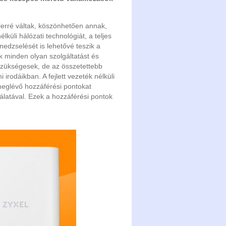
lerré váltak, köszönhetően annak,
küli hálózati technológiát, a teljes
nedzselését is lehetővé teszik a
ök minden olyan szolgáltatást és
 szükségesek, de az összetettebb
 irodáikban. A fejlett vezeték nélküli
meglévő hozzáférési pontokat
nálatával. Ezek a hozzáférési pontok