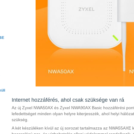
 6E
s
üli
Internet hozzáférés, ahol csak szüksége van rá
Az új Zyxel NWA50AX és Zyxel NWA90AX Basic hozzáférési ponto
lefedettséget minden olyan helyre kiterjesszék, ahol helyi hálóza
szükség.
A két készüléken kívül az új sorozat tartalmazza az NWA55AXE kü