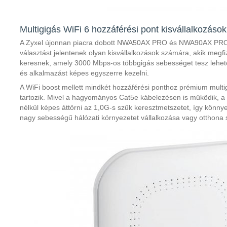
Multigigás WiFi 6 hozzáférési pont kisvállalkozáso
A Zyxel újonnan piacra dobott NWA50AX PRO és NWA90AX PRO ho
választást jelentenek olyan kisvállalkozások számára, akik megfi
keresnek, amely 3000 Mbps-os többgigás sebességet tesz lehetőv
és alkalmazást képes egyszerre kezelni.
A WiFi boost mellett mindkét hozzáférési ponthoz prémium multig
tartozik. Mivel a hagyományos Cat5e kábelezésen is működik, a 
nélkül képes áttörni az 1,0G-s szűk keresztmetszetet, így könny
nagy sebességű hálózati környezetet vállalkozása vagy otthona