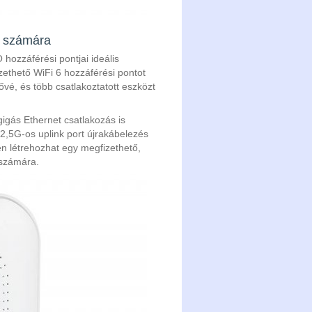
k számára
zzáférési pontjai ideális
zethető WiFi 6 hozzáférési pontot
é, és több csatlakoztatott eszközt
igás Ethernet csatlakozás is
2,5G-os uplink port újrakábelezés
en létrehozhat egy megfizethető,
 számára.