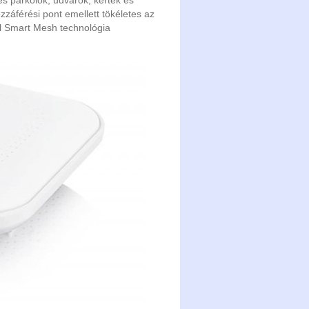
és parkolók, udvarok, kertek és
zzáférési pont emellett tökéletes az
el Smart Mesh technológia