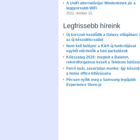
A UniFi alternatívája! Mindenkinek jár a
leggyorsabb WiFi
2022. október 10.
Legfrissebb híreink
Új korszak kezdődik a Galaxy világában: i
az új készülékcsalád
Nem kell belépni: a K&H új funkciójával
egyből elérhetők a futó parkolások
Kékszalag 2026: megtelt a Balaton,
rekordforgalmat kezelt a Telekom hálóza
Forró nyár, zavartalan munka: így készülj 
a home office kihívásaira
Pécsen nyílik meg a Samsung legújabb
Experience Store-ja