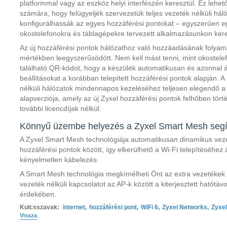
platformmal vagy az eszköz helyi interfészén keresztül. Ez lehet
számára, hogy felügyeljék szervezetük teljes vezeték nélküli há
konfigurálhassák az egyes hozzáférési pontokat – egyszerűen
okostelefonokra és táblagépekre tervezett alkalmazásunkon kere
Az új hozzáférési pontok hálózathoz való hozzáadásának folyam
mértékben leegyszerűsödött. Nem kell mást tenni, mint okostele
található QR-kódot, hogy a készülék automatikusan és azonnal át
beállításokat a korábban telepített hozzáférési pontok alapján. 
nélküli hálózatok mindennapos kezeléséhez teljesen elegendő a 
alapverziója, amely az új Zyxel hozzáférési pontok felhőben tört
további licencdíjak nélkül.
Könnyű üzembe helyezés a Zyxel Smart Mesh segí
A Zyxel Smart Mesh technológiája automatikusan dinamikus vezet
hozzáférési pontok között, így elkerülhető a Wi-Fi telepítéséhez
kényelmetlen kábelezés.
A Smart Mesh technológia megkímélheti Önt az extra vezetékek ki
vezeték nélküli kapcsolatot az AP-k között a kiterjesztett hatótáv
érdekében.
Kulcsszavak:
internet
,
hozzáférési pont
,
WiFi 6
,
Zyxel Networks
,
Zyxel
Vissza