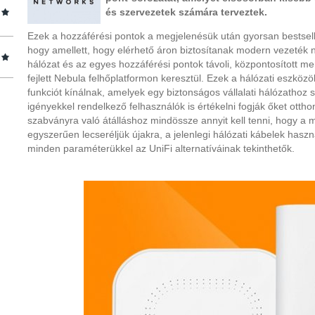
és szervezetek számára terveztek.
Ezek a hozzáférési pontok a megjelenésük után gyorsan bestsel
hogy amellett, hogy elérhető áron biztosítanak modern vezeték nél
hálózat és az egyes hozzáférési pontok távoli, központosított me
fejlett Nebula felhőplatformon keresztül. Ezek a hálózati eszköz
funkciót kínálnak, amelyek egy biztonságos vállalati hálózathoz
igényekkel rendelkező felhasználók is értékelni fogják őket otthoni
szabványra való átálláshoz mindössze annyit kell tenni, hogy a 
egyszerűen lecseréljük újakra, a jelenlegi hálózati kábelek hasz
minden paraméterükkel az UniFi alternatíváinak tekinthetők.