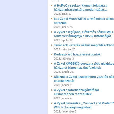
A HoReCa szektor kiemelt feladata a
hálózatinfrastruktúra modernizálása
2023. július 17.
Itt a Zyxel Mesh WiFi 6 termékeinek teljes
sorozata
2023. június 25.
A Zyxel a legújabb, előfizetés nélküli WiFi
routerrel támogatja a kkv-k biztonságát
2023. április 17.
Tanácsok vezeték nélküli megoldásokhoz
2023. március 28.
Kedvező árú hozzáférési pontok
2023. március 3.
A Zyxel XMG1930 sorozata több gigabite
hálózatot biztosít az ügyfeleknek
2023. január 26.
Díjazták a Zyxel szupergyors vezeték nélk
csatlakozását
2023. január 11.
A Zyxel csatornaszolgáltatásai
elismerésben részesültek
2023. január 4.
A Zyxel bevezeti a „Connect and Protect”
WiFi biztonsági megoldást
2022. november 2.