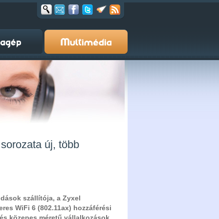
sorozata új, több
ások szállítója, a Zyxel
eres WiFi 6 (802.11ax) hozzáférési
 és közepes méretű vállalkozások