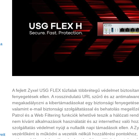
 a
A fejlett Zyxel USG FLEX tűzfalak többrétegű védelmet biztosíta
fenyegetések ellen. A rosszindulatú URL szűrő és az antimalwar
megakadályozni a kibertámadásokat egy biztonsági fenyegetések
valamint e-mail biztonsági szolgáltatással és behatolás megelőzés
Patrol és a Web Filtering funkciók lehetővé teszik a hálózati re
nem kívánt alkalmazások használatát és az internethez való ho
szolgáltatás védelmet nyújt a nulladik napi támadások ellen. A 
vezérlőként is működni a vezeték nélküli hozzáférési pontokhoz, 
eit