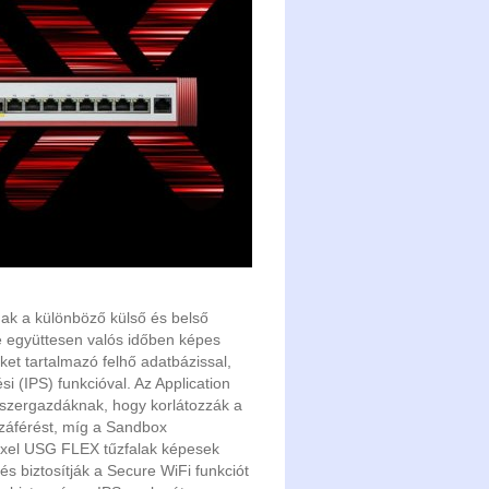
nak a különböző külső és belső
e együttesen valós időben képes
et tartalmazó felhő adatbázissal,
i (IPS) funkcióval. Az Application
ndszergazdáknak, hogy korlátozzák a
zzáférést, míg a Sandbox
Zyxel USG FLEX tűzfalak képesek
és biztosítják a Secure WiFi funkciót