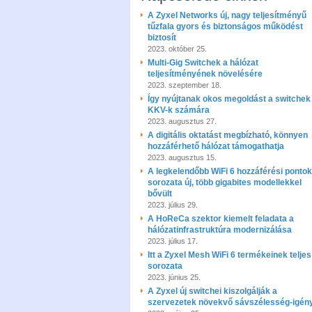
A Zyxel Networks új, nagy teljesítményű
tűzfala gyors és biztonságos működést
biztosít
2023. október 25.
Multi-Gig Switchek a hálózat
teljesítményének növelésére
2023. szeptember 18.
Így nyújtanak okos megoldást a switchek
KKV-k számára
2023. augusztus 27.
A digitális oktatást megbízható, könnyen
hozzáférhető hálózat támogathatja
2023. augusztus 15.
A legkelendőbb WiFi 6 hozzáférési pontok
sorozata új, több gigabites modellekkel
bővült
2023. július 29.
A HoReCa szektor kiemelt feladata a
hálózatinfrastruktúra modernizálása
2023. július 17.
Itt a Zyxel Mesh WiFi 6 termékeinek teljes
sorozata
2023. június 25.
A Zyxel új switchei kiszolgálják a
szervezetek növekvő sávszélesség-igény