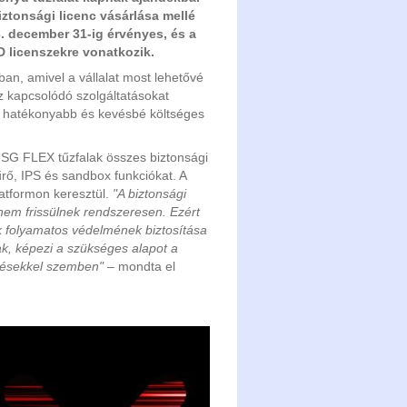
onsági licenc vásárlása mellé
3. december 31-ig érvényes, és a
 licenszekre vonatkozik.
an, amivel a vállalat most lehetővé
z kapcsolódó szolgáltatásokat
a hatékonyabb és kevésbé költséges
SG FLEX tűzfalak összes biztonsági
rő, IPS és sandbox funkciókat. A
platformon keresztül.
"A biztonsági
nem frissülnek rendszeresen. Ezért
ak folyamatos védelmének biztosítása
ak, képezi a szükséges alapot a
etésekkel szemben"
– mondta el