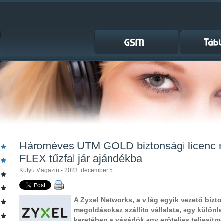
Hároméves UTM GOLD biztonsági licenc 
FLEX tűzfal jár ajándékba
Kütyü Magazin - 2023. december 5.
A Zyxel Networks, a világ egyik vezető bizt
megoldásokaz szállító vállalata, egy különl
keretében a vásárlók egy erőteljes teljesít