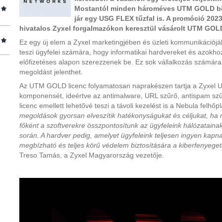
Mostantól minden hároméves UTM GOLD bizt
jár egy USG FLEX tűzfal is. A promóció 202
hivatalos Zyxel forgalmazókon keresztül vásárolt UTM GOLD
Ez egy új elem a Zyxel marketingjében és üzleti kommunikációjáb
teszi ügyfelei számára, hogy informatikai hardvereket és azokho
előfizetéses alapon szerezzenek be. Ez sok vállalkozás számár
megoldást jelenthet.
Az UTM GOLD licenc folyamatosan naprakészen tartja a Zyxel U
komponensét, ideértve az antimalware, URL szűrő, antispam szű
licenc emellett lehetővé teszi a távoli kezelést is a Nebula felhő
megoldások gyorsan elveszítik hatékonyságukat és céljukat, ha 
főként a szoftverekre összpontosítunk az ügyfeleink hálózatain
során. A hardver pedig, amelyet ügyfeleink teljesen ingyen kapn
megbízható és teljes körű védelem biztosítására a kiberfenyeg
Treso Tamás, a Zyxel Magyarország vezetője.