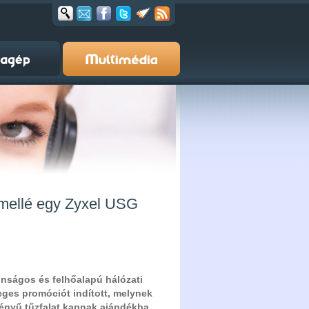
mellé egy Zyxel USG
onságos és felhőalapú hálózati
eges promóciót indított, melynek
ményű tűzfalat kapnak ajándékba.