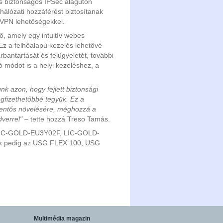
s biztonságos IPSec alagúton
i hálózati hozzáférést biztosítanak
 VPN lehetőségekkel.
ő, amely egy intuitív webes
 Ez a felhőalapú kezelés lehetővé
arbantartását és felügyeletét, további
ó módot is a helyi kezeléshez, a
k azon, hogy fejlett biztonsági
gfizethetőbbé tegyük. Ez a
elentős növelésére, méghozzá a
verrel"
– tette hozzá Treso Tamás.
 LIC-GOLD-EU3Y02F, LIC-GOLD-
ek pedig az USG FLEX 100, USG
Multimédia magazin