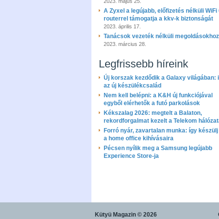
2023. május 25.
A Zyxel a legújabb, előfizetés nélküli WiFi
routerrel támogatja a kkv-k biztonságát
2023. április 17.
Tanácsok vezeték nélküli megoldásokhoz
2023. március 28.
Legfrissebb híreink
Új korszak kezdődik a Galaxy világában: i
az új készülékcsalád
Nem kell belépni: a K&H új funkciójával
egyből elérhetők a futó parkolások
Kékszalag 2026: megtelt a Balaton,
rekordforgalmat kezelt a Telekom hálóza
Forró nyár, zavartalan munka: így készülj 
a home office kihívásaira
Pécsen nyílik meg a Samsung legújabb
Experience Store-ja
Kütyü Magazin
© 2026