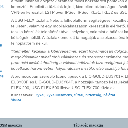
a távmunkában dolgozók számára távoli hozzáférési pontokon é
 6E
keresztül. Emellett a tűzfalak fejlett, kiemelten biztonságos távol
VPN-en keresztül, L2TP over IPSec, IPSec IKEv1, IKEv2 és SSL
A USG FLEX tűzfal a Nebula felhőplatform segítségével kezelhet
felületen, valamint egy mobilalkalmazáson keresztül is elérhető.
teszi a készülék telepítését távoli helyeken, valamint a hálózat k
költségek nélkül. A tűzfalak emellett támogatják a szokásos önáll
felhőplatform nélkül.
tt
"Kiemelten kezeljük a kibervédelmet, ezért folyamatosan dolgozun
megoldásainkat minél több vállalkozás és szervezet számára me
promóció kiváló lehetőség a vállalati hálózatok biztonságának j
következő három évben folyamatosan frissülő, első osztályú hard
ta
A promócióban szereplő licenc típusok a LIC-GOLD-EU3Y01F,
fel
EU3Y03F és LIC-GOLD-EU3Y04F, a hozzájuk tartozó készülék
FLEX 200, USG FLEX 500 illetve USG FLEX 700 tűzfalak.
Kulcsszavak:
Zyxel
,
Zyxel Networks
,
tűzfal
,
biztonság
,
hálózat
Vissza
GSM magazin
Táblagép magazin