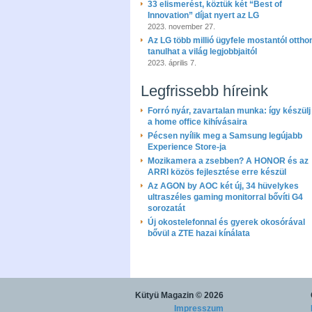
33 elismerést, köztük két “Best of
Innovation” díjat nyert az LG
2023. november 27.
Az LG több millió ügyfele mostantól ottho
tanulhat a világ legjobbjaitól
2023. április 7.
Legfrissebb híreink
Forró nyár, zavartalan munka: így készülj 
a home office kihívásaira
Pécsen nyílik meg a Samsung legújabb
Experience Store-ja
Mozikamera a zsebben? A HONOR és az
ARRI közös fejlesztése erre készül
Az AGON by AOC két új, 34 hüvelykes
ultraszéles gaming monitorral bővíti G4
sorozatát
Új okostelefonnal és gyerek okosórával
bővül a ZTE hazai kínálata
Kütyü Magazin
© 2026
Impresszum