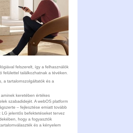
ógiával felszerelt, így a felhasználók
 felülettel találkozhatnak a tévéken.
s, a tartalomszolgáltatók és a
, aminek keretében értékes
felek szabadidejét. A webOS platform
lágszerte – fejlesztése emiatt tovább
z LG jelentős befektetéseket tervez
rdekében, hogy a fogyasztók
a tartalomválaszték és a kényelem