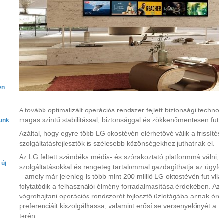
en
A tovább optimalizált operációs rendszer fejlett biztonsági technol
magas szintű stabilitással, biztonsággal és zökkenőmentesen futó
lünk
Azáltal, hogy egyre több LG okostévén elérhetővé válik a frissíté
szolgáltatásfejlesztők is szélesebb közönségekhez juthatnak el.
Az LG feltett szándéka média- és szórakoztató platformmá válni
 új
szolgáltatásokkal és rengeteg tartalommal gazdagíthatja az ügy
– amely már jelenleg is több mint 200 millió LG oktostévén fut vi
folytatódik a felhasználói élmény forradalmasítása érdekében. A
végrehajtani operációs rendszerét fejlesztő üzletágába annak é
preferenciáit kiszolgálhassa, valamint erősítse versenyelőnyét 
terén.