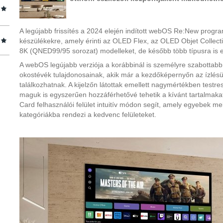
A legújabb frissítés a 2024 elején indított webOS Re:New progr
készülékekre, amely érinti az OLED Flex, az OLED Objet Collec
8K (QNED99/95 sorozat) modelleket, de később több típusra is el
A webOS legújabb verziója a korábbinál is személyre szabottabb
okostévék tulajdonosainak, akik már a kezdőképernyőn az ízlés
találkozhatnak. A kijelzőn látottak emellett nagymértékben testr
maguk is egyszerűen hozzáférhetővé tehetik a kívánt tartalmaka
Card felhasználói felület intuitív módon segít, amely egyebek mel
kategóriákba rendezi a kedvenc felületeket.