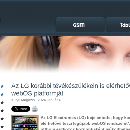
Az LG korábbi tévékészülékein is elérhető
webOS platformját
Kütyü Magazin - 2024. január 4.
Az LG Electronics (LG) bejelentette, hogy k
elérhetővé teszi legújabb webOS rendszerét*,
otthoni eszközök központjaként működhetne