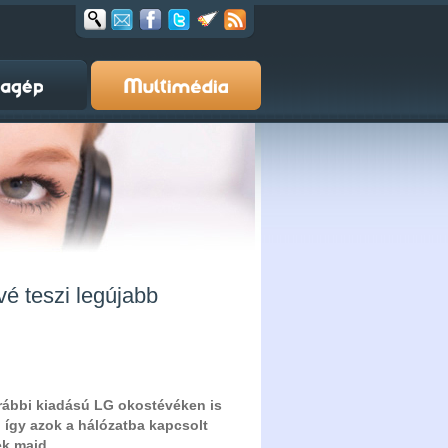
vé teszi legújabb
orábbi kiadású LG okostévéken is
 így azok a hálózatba kapcsolt
k majd.