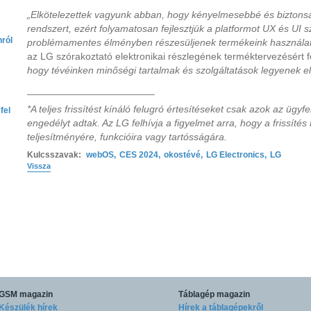
„Elkötelezettek vagyunk abban, hogy kényelmesebbé és bizto
rendszert, ezért folyamatosan fejlesztjük a platformot UX és UI
nról
problémamentes élményben részesüljenek termékeink használat
az LG szórakoztató elektronikai részlegének terméktervezésért f
hogy tévéinken minőségi tartalmak és szolgáltatások legyenek el
_______________________
*A teljes frissítést kínáló felugró értesítéseket csak azok az ügy
fel
engedélyt adtak. Az LG felhívja a figyelmet arra, hogy a frissítés 
teljesítményére, funkcióira vagy tartósságára.
Kulcsszavak:
webOS
,
CES 2024
,
okostévé
,
LG Electronics
,
LG
Vissza
GSM magazin
Táblagép magazin
Készülék hírek
Hírek a táblagépekről