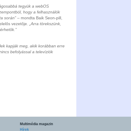
nságosabbá tegyük a webOS
 szempontból, hogy a felhasználók
a során”
– mondta Baik Seon-pill,
elelős vezetője.
„Arra törekszünk,
érhetők.”
felek kapják meg, akik korábban erre
nincs befolyással a televíziók
Multimédia magazin
Hírek