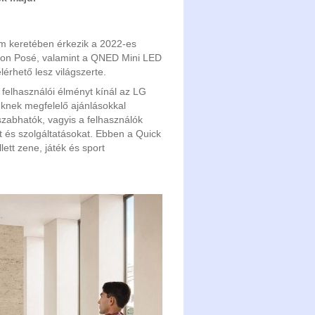
am keretében érkezik a 2022-es
tion Posé, valamint a QNED Mini LED
érhető lesz világszerte.
 felhasználói élményt kínál az LG
üknek megfelelő ajánlásokkal
eszabhatók, vagyis a felhasználók
t és szolgáltatásokat. Ebben a Quick
lett zene, játék és sport