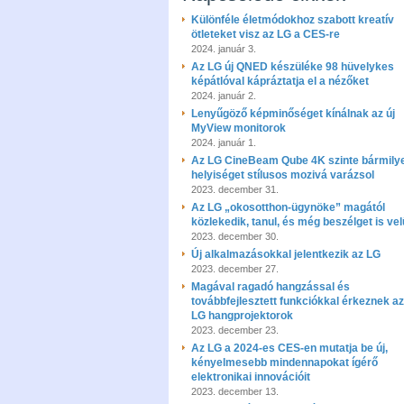
Különféle életmódokhoz szabott kreatív
ötleteket visz az LG a CES-re
2024. január 3.
Az LG új QNED készüléke 98 hüvelykes
képátlóval kápráztatja el a nézőket
2024. január 2.
Lenyűgöző képminőséget kínálnak az új
MyView monitorok
2024. január 1.
Az LG CineBeam Qube 4K szinte bármily
helyiséget stílusos mozivá varázsol
2023. december 31.
Az LG „okosotthon-ügynöke” magától
közlekedik, tanul, és még beszélget is ve
2023. december 30.
Új alkalmazásokkal jelentkezik az LG
2023. december 27.
Magával ragadó hangzással és
továbbfejlesztett funkciókkal érkeznek az
LG hangprojektorok
2023. december 23.
Az LG a 2024-es CES-en mutatja be új,
kényelmesebb mindennapokat ígérő
elektronikai innovációit
2023. december 13.