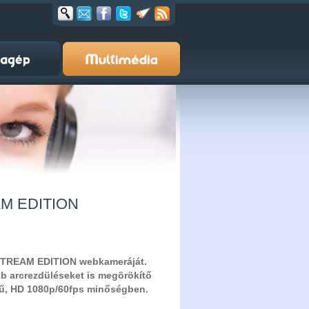
EAM EDITION
 STREAM EDITION webkameráját.
bb arcrezdüléseket is megörökítő
hű, HD 1080p/60fps minőségben.