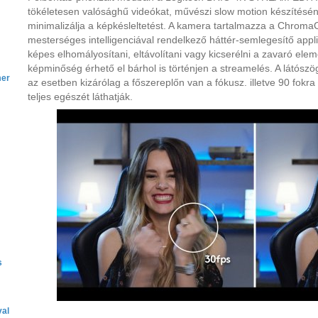
tökéletesen valósághű videókat, művészi slow motion készítésén
minimalizálja a képkésleltetést. A kamera tartalmazza a Chroma
mesterséges intelligenciával rendelkező háttér-semlegesítő appli
képes elhomályosítani, eltávolítani vagy kicserélni a zavaró elem
képminőség érhető el bárhol is történjen a streamelés. A látósz
mer
az esetben kizárólag a főszereplőn van a fókusz. illetve 90 fokra i
teljes egészét láthatják.
s
val