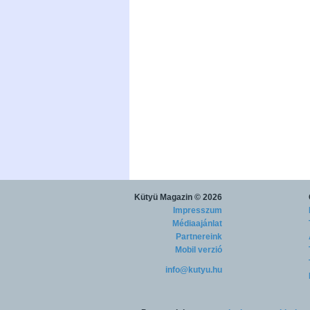
Kütyü Magazin
© 2026
Impresszum
Médiaajánlat
Partnereink
Mobil verzió
info@kutyu.hu