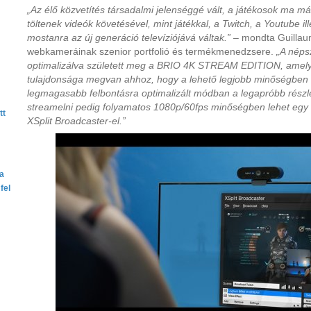
„Az élő közvetítés társadalmi jelenséggé vált, a játékosok ma m
töltenek videók követésével, mint játékkal, a Twitch, a Youtube il
mostanra az új generáció televíziójává váltak.”
– mondta Guillaum
webkameráinak szenior portfolió és termékmenedzsere.
„A néps
optimalizálva született meg a BRIO 4K STREAM EDITION, amely
tulajdonsága megvan ahhoz, hogy a lehető legjobb minőségben t
legmagasabb felbontásra optimalizált módban a legapróbb részlet
streamelni pedig folyamatos 1080p/60fps minőségben lehet egy t
tt
XSplit Broadcaster-el.”
ta
fel