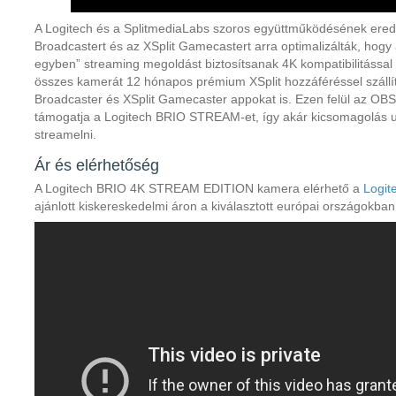
A Logitech és a SplitmediaLabs szoros együttműködésének er
Broadcastert és az XSplit Gamecastert arra optimalizálták, hogy
egyben” streaming megoldást biztosítsanak 4K kompatibilitással 
összes kamerát 12 hónapos prémium XSplit hozzáféréssel szállít
Broadcaster és XSplit Gamecaster appokat is. Ezen felül az OBS
támogatja a Logitech BRIO STREAM-et, így akár kicsomagolás ut
streamelni.
Ár és elérhetőség
A Logitech BRIO 4K STREAM EDITION kamera elérhető a
Logit
ajánlott kiskereskedelmi áron a kiválasztott európai országokba