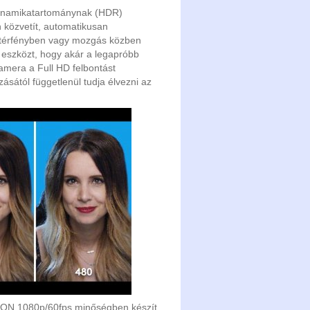
inamikatartománynak (HDR)
 közvetít, automatikusan
áttérfényben vagy mozgás közben
z eszközt, hogy akár a legapróbb
amera a Full HD felbontást
ásától függetlenül tudja élvezni az
ION 1080p/60fps minőségben készít