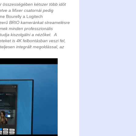
ár összességében kétszer több időt
letve a Mixer csatornái pedig
e Bourelly a Logitech
zerű BRIO kameránkat streamelésre
nek minden professzionális
udja kiszolgálni a nézőket. A
eket is 4K felbontásban veszi fel,
eljesen integrált megoldással, az