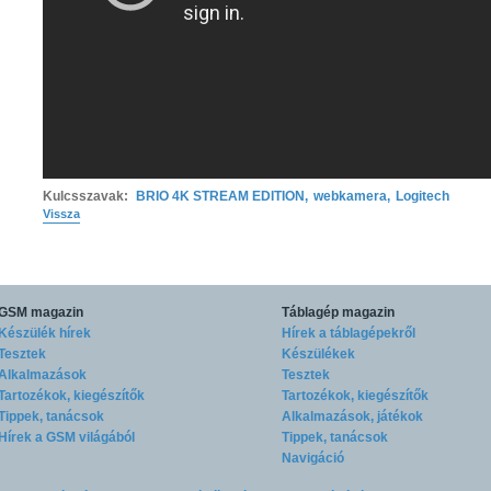
Kulcsszavak:
BRIO 4K STREAM EDITION
,
webkamera
,
Logitech
Vissza
GSM magazin
Táblagép magazin
Készülék hírek
Hírek a táblagépekről
Tesztek
Készülékek
Alkalmazások
Tesztek
Tartozékok, kiegészítők
Tartozékok, kiegészítők
Tippek, tanácsok
Alkalmazások, játékok
Hírek a GSM világából
Tippek, tanácsok
Navigáció