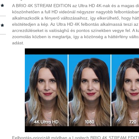
A BRIO 4K STREAM EDITION az Ultra HD 4K-nak és a magas d
köszönhetően a full HD videónál négyszer nagyobb felbontásban
alkalmazkodik a fényerő változásaihoz, így elkerülhető, hogy h
elsötétedjen a kép. Az Ultra HD 4K felbontás alkalmassá teszi a
arcrezdüléseket is valósághű és pontos színekben vegye fel. A k
zoomolás közben is megtartja, így a közönség a háttérfény változ
adást.
Felbontás-priorizált módban a Logitech BRIO 4K STREAM EDIT