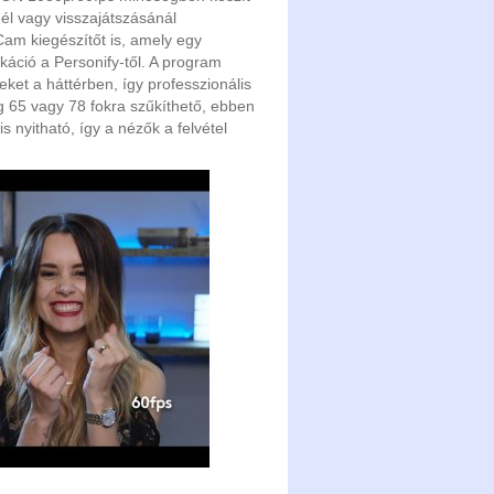
él vagy visszajátszásánál
Cam kiegészítőt is, amely egy
káció a Personify-től. A program
eket a háttérben, így professzionális
ög 65 vagy 78 fokra szűkíthető, ebben
s nyitható, így a nézők a felvétel