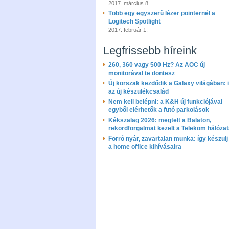
2017. március 8.
Több egy egyszerű lézer pointernél a
Logitech Spotlight
2017. február 1.
Legfrissebb híreink
260, 360 vagy 500 Hz? Az AOC új
monitorával te döntesz
Új korszak kezdődik a Galaxy világában: i
az új készülékcsalád
Nem kell belépni: a K&H új funkciójával
egyből elérhetők a futó parkolások
Kékszalag 2026: megtelt a Balaton,
rekordforgalmat kezelt a Telekom hálóza
Forró nyár, zavartalan munka: így készülj 
a home office kihívásaira