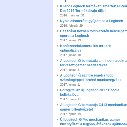
Kilenc Logitech terméket ismertek el Red
Dot 2016 Termékdizájn-díjjal
2016. március 30.
Nyolc elismerést gyűjtött be a Logitech
2016. február 29.
Használat közben tölti vezeték nélkül ga
egereit a Logitech
2017. június 13.
Konferenciakamera kis terekre
optimalizálva
2017. június 10.
A Logitech G bemutatja a mindennapokra
tervezett gamer headseteket
2017. június 8.
A Logitech új szintre emeli a több
számítógéppel történő munkavégzést
2017. június 1.
Pörögj fel az új Logitech 2017 Doodle
kollekcióval!
2017. május 15.
A Logitech G bemutatja G413 mechaniku
gamer billentyűzetét
2017. április 19.
Új Logitech G Pro mechanikus gamer
billentyűzet, a legjobb játékosok ajánlásá