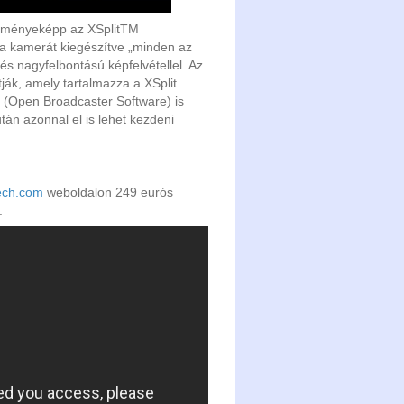
edményeképp az XSplitTM
 a kamerát kiegészítve „minden az
és nagyfelbontású képfelvétellel. Az
ják, amely tartalmazza a XSplit
 (Open Broadcaster Software) is
án azonnal el is lehet kezdeni
ech.com
weboldalon 249 eurós
n.