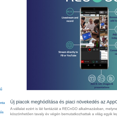
gű
Új piacok meghódítása és piaci növekedés az AppG
onta
A vállalat ezért is lát fantáziát a RECnGO alkalmazásban, mely
tós
köszönhetően tavaly év végén bemutatkozhattak a világ egyik l