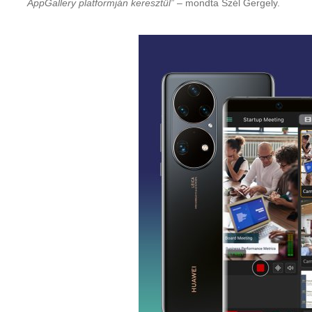
AppGallery platformján keresztül”
– mondta Szél Gergely.