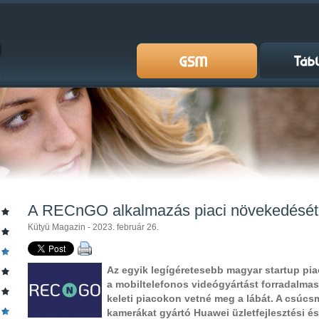
A RECnGO alkalmazás piaci növekedését 
Kütyü Magazin - 2023. február 26.
Az egyik legígéretesebb magyar startup piac
a mobiltelefonos videógyártást forradalmas
keleti piacokon vetné meg a lábát. A csúc
kamerákat gyártó Huawei üzletfejlesztési é