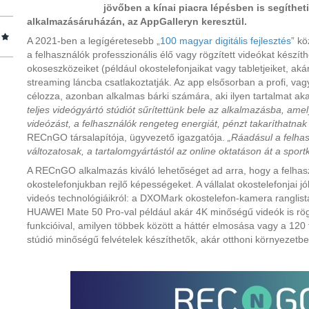
jövőben a kínai piacra lépésben is segítheti
alkalmazásáruházán, az AppGalleryn keresztül.
A 2021-ben a legígéretesebb „
100 magyar digitális fejlesztés
” k
a felhasználók professzionális élő vagy rögzített videókat készí
okoseszközeiket (például okostelefonjaikat vagy tabletjeiket, ak
streaming láncba csatlakoztatják. Az app elsősorban a profi, vagy
célozza, azonban alkalmas bárki számára, aki ilyen tartalmat ak
teljes videógyártó stúdiót sűrítettünk bele az alkalmazásba, am
videózást, a felhasználók rengeteg energiát, pénzt takaríthatna
RECnGO társalapítója, ügyvezető igazgatója.
„Ráadásul a felhas
változatosak, a tartalomgyártástól az online oktatáson át a sport
A RECnGO alkalmazás kiváló lehetőséget ad arra, hogy a felha
okostelefonjukban rejlő képességeket. A vállalat okostelefonjai j
videós technológiáikról: a DXOMark okostelefon-kamera ranglis
HUAWEI Mate 50 Pro-val például akár 4K minőségű videók is rögz
funkcióival, amilyen többek között a háttér elmosása vagy a 120 f
stúdió minőségű felvételek készíthetők, akár otthoni környezetbe