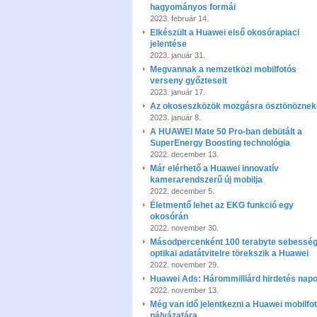
hagyományos formái
2023. február 14.
Elkészült a Huawei első okosórapiaci
jelentése
2023. január 31.
Megvannak a nemzetközi mobilfotós
verseny győzteseit
2023. január 17.
Az okoseszközök mozgásra ösztönöznek
2023. január 8.
A HUAWEI Mate 50 Pro-ban debütált a
SuperEnergy Boosting technológia
2022. december 13.
Már elérhető a Huawei innovatív
kamerarendszerű új mobilja
2022. december 5.
Életmentő lehet az EKG funkció egy
okosórán
2022. november 30.
Másodpercenként 100 terabyte sebessé
optikai adatátvitelre törekszik a Huawei
2022. november 29.
Huawei Ads: Hárommilliárd hirdetés nap
2022. november 13.
Még van idő jelentkezni a Huawei mobilfo
pályázatára