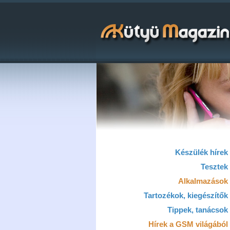
Készülék hírek
Tesztek
Alkalmazások
Tartozékok, kiegészítők
Tippek, tanácsok
Hírek a GSM világából