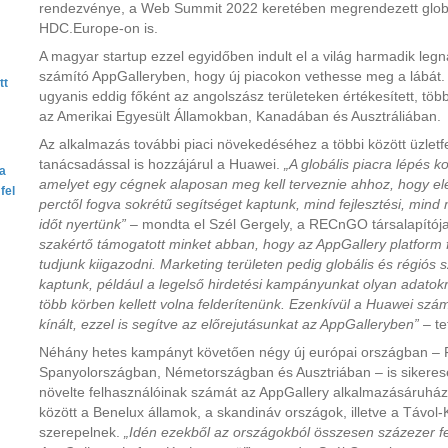
rendezvénye, a Web Summit 2022 keretében megrendezett globáli
HDC.Europe-on is.
A magyar startup ezzel egyidőben indult el a világ harmadik l
számító AppGalleryben, hogy új piacokon vethesse meg a lábá
tt
ugyanis eddig főként az angolszász területeken értékesített, töb
az Amerikai Egyesült Államokban, Kanadában és Ausztráliában.
Az alkalmazás további piaci növekedéséhez a többi között üzletfe
tanácsadással is hozzájárul a Huawei.
„A globális piacra lépés 
ta
amelyet egy cégnek alaposan meg kell terveznie ahhoz, hogy elérj
fel
perctől fogva sokrétű segítséget kaptunk, mind fejlesztési, mind 
időt nyertünk”
– mondta el Szél Gergely, a RECnGO társalapítója
szakértő támogatott minket abban, hogy az AppGallery platform 
tudjunk kiigazodni. Marketing területen pedig globális és régiós
kaptunk, például a legelső hirdetési kampányunkat olyan adatok
több körben kellett volna felderítenünk. Ezenkívül a Huawei s
kínált, ezzel is segítve az előrejutásunkat az AppGalleryben”
– te
Néhány hetes kampányt követően négy új európai országban – 
Spanyolországban, Németországban és Ausztriában – is sikerese
növelte felhasználóinak számát az AppGallery alkalmazásáruházb
között a Benelux államok, a skandináv országok, illetve a Távol-
szerepelnek.
„Idén ezekből az országokból összesen százezer fe