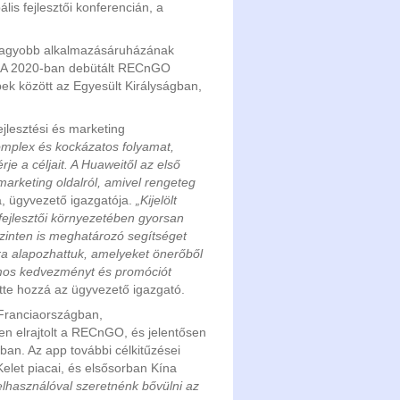
s fejlesztői konferencián, a
egnagyobb alkalmazásáruházának
t. A 2020-ban debütált RECnGO
bek között az Egyesült Királyságban,
jlesztési és marketing
komplex és kockázatos folyamat,
e a céljait. A Huaweitől az első
marketing oldalról, amivel rengeteg
, ügyvezető igazgatója.
„Kijelölt
fejlesztői környezetében gyorsan
 szinten is meghatározó segítséget
ra alapozhattuk, amelyeket önerőből
zámos kedvezményt és promóciót
tte hozzá az ügyvezető igazgató.
Franciaországban,
n elrajtolt a RECnGO, és jelentősen
an. Az app további célkitűzései
Kelet piacai, és elsősorban Kína
lhasználóval szeretnénk bővülni az