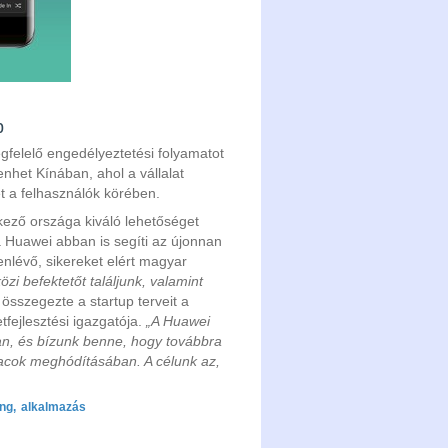
p
elelő engedélyeztetési folyamatot
het Kínában, ahol a vállalat
t a felhasználók körében.
lkező országa kiváló lehetőséget
 a Huawei abban is segíti az újonnan
enlévő, sikereket elért magyar
özi befektetőt találjunk, valamint
összegezte a startup terveit a
fejlesztési igazgatója.
„A Huawei
n, és bízunk benne, hogy továbbra
iacok meghódításában. A célunk az,
ing
,
alkalmazás