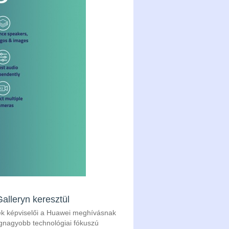
alleryn keresztül
nek képviselői a Huawei meghívásnak
egnagyobb technológiai fókuszú