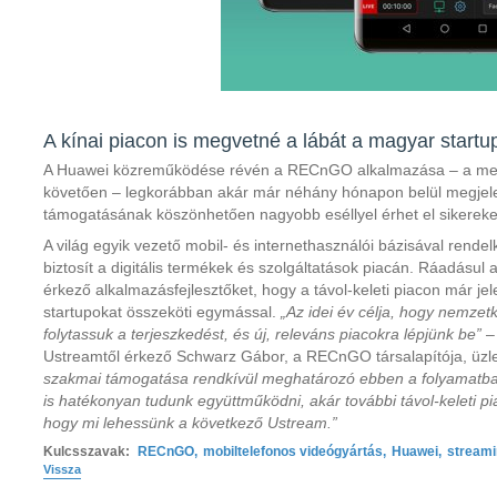
A kínai piacon is megvetné a lábát a magyar startu
A Huawei közreműködése révén a RECnGO alkalmazása – a megf
követően – legkorábban akár már néhány hónapon belül megjelen
támogatásának köszönhetően nagyobb eséllyel érhet el sikereke
A világ egyik vezető mobil- és internethasználói bázisával rende
biztosít a digitális termékek és szolgáltatások piacán. Ráadásul
érkező alkalmazásfejlesztőket, hogy a távol-keleti piacon már jel
startupokat összeköti egymással.
„Az idei év célja, hogy nemzetk
folytassuk a terjeszkedést, és új, releváns piacokra lépjünk be”
– 
Ustreamtől érkező Schwarz Gábor, a RECnGO társalapítója, üzlet
szakmai támogatása rendkívül meghatározó ebben a folyamatba
is hatékonyan tudunk együttműködni, akár további távol-keleti p
hogy mi lehessünk a következő Ustream.”
Kulcsszavak:
RECnGO
,
mobiltelefonos videógyártás
,
Huawei
,
stream
Vissza