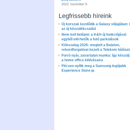
2022. november 8.
Legfrissebb híreink
Új korszak kezdődik a Galaxy világában: i
az új készülékcsalád
Nem kell belépni: a K&H új funkciójával
egyből elérhetők a futó parkolások
Kékszalag 2026: megtelt a Balaton,
rekordforgalmat kezelt a Telekom hálóza
Forró nyár, zavartalan munka: így készülj 
a home office kihívásaira
Pécsen nyílik meg a Samsung legújabb
Experience Store-ja