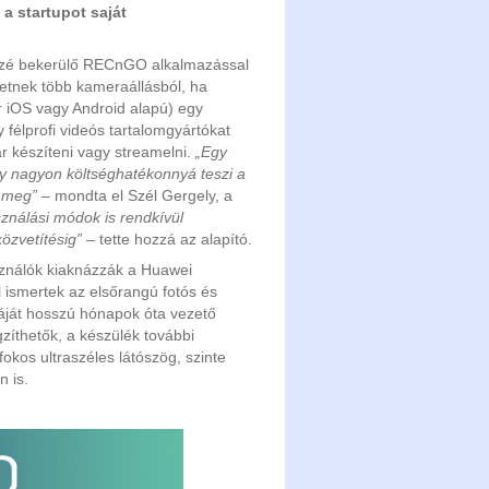
 a startupot saját
özé bekerülő RECnGO alkalmazással
thetnek több kameraállásból, ha
ár iOS vagy Android alapú) egy
 félprofi videós tartalomgyártókat
ar készíteni vagy streamelni.
„Egy
ely nagyon költséghatékonnyá teszi a
k meg”
– mondta el Szél Gergely, a
ználási módok is rendkívül
közvetítésig”
– tette hozzá az alapító.
sználók kiaknázzák a Huawei
ól ismertek az elsőrangú fotós és
táját hosszú hónapok óta vezető
íthetők, a készülék további
okos ultraszéles látószög, szinte
n is.