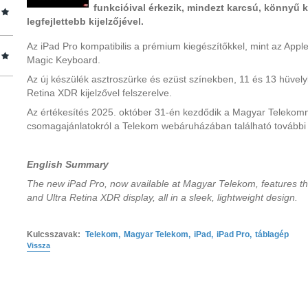
funkcióival érkezik, mindezt karcsú, könnyű k
legfejlettebb kijelzőjével.
Az iPad Pro kompatibilis a prémium kiegészítőkkel, mint az Appl
Magic Keyboard.
Az új készülék asztroszürke és ezüst színekben, 11 és 13 hüvelyk
Retina XDR kijelzővel felszerelve.
Az értékesítés 2025. október 31-én kezdődik a Magyar Telekomná
csomagajánlatokról a Telekom webáruházában található további 
English Summary
The new iPad Pro, now available at Magyar Telekom, features th
and Ultra Retina XDR display, all in a sleek, lightweight design.
Kulcsszavak:
Telekom
,
Magyar Telekom
,
iPad
,
iPad Pro
,
táblagép
Vissza