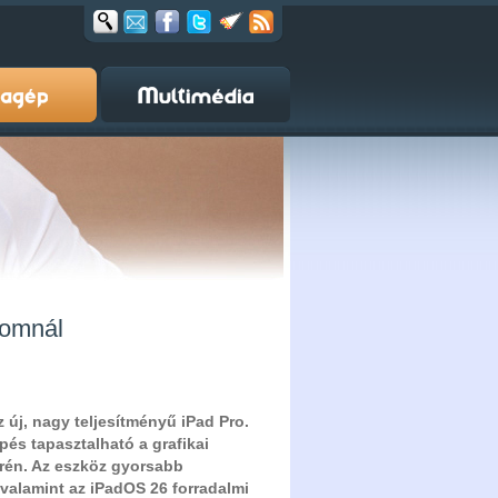
komnál
 új, nagy teljesítményű iPad Pro.
és tapasztalható a grafikai
erén. Az eszköz gyorsabb
l, valamint az iPadOS 26 forradalmi