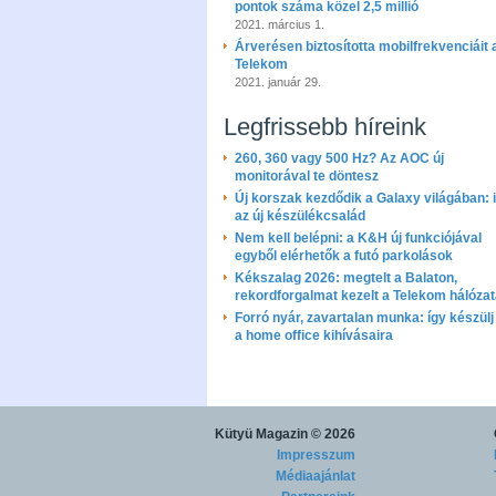
pontok száma közel 2,5 millió
2021. március 1.
Árverésen biztosította mobilfrekvenciáit 
Telekom
2021. január 29.
Legfrissebb híreink
260, 360 vagy 500 Hz? Az AOC új
monitorával te döntesz
Új korszak kezdődik a Galaxy világában: i
az új készülékcsalád
Nem kell belépni: a K&H új funkciójával
egyből elérhetők a futó parkolások
Kékszalag 2026: megtelt a Balaton,
rekordforgalmat kezelt a Telekom hálóza
Forró nyár, zavartalan munka: így készülj 
a home office kihívásaira
Kütyü Magazin
© 2026
Impresszum
Médiaajánlat