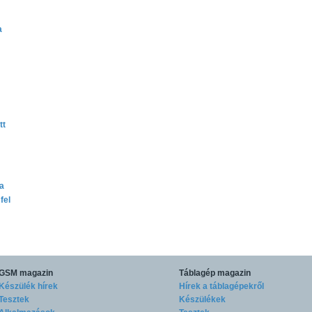
a
tt
ta
fel
GSM magazin
Táblagép magazin
Készülék hírek
Hírek a táblagépekről
Tesztek
Készülékek