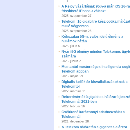
A Rejoy vásárlóinak 95%-a már iOS 26-ra
frissíthető iPhone-t választ
2025. szeptember 27.
Telekom: 10 gigabitre kész optikai hálózat
millió végponton
2025. szeptember 26.
Kékszalag 5G-n: valós idejű élmény a
hullámok hátán
2025. július 5.
Nyári 5G élmény minden Telekomos ügyf
számára
2025. június 2.
Mostantól mesterséges intelligencia segít
Telekom appban
2025. május 29.
Digitális kelléktár kisvállalkozásoknak a
Telekomtól
2022. március 21.
Rekordmértékű gigabites hálózatfejleszt
Telekomnál 2021-ben
2022. február 16.
Csökkenő karácsonyi adathasználat a
Telekomnál
2021. december 28.
A Telekom hálózatán a gigabites elérési