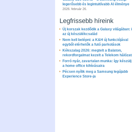
legerősebb és legintuitívabb AI élménye
2026. február 26.
Legfrissebb híreink
Új korszak kezdődik a Galaxy világában: i
az új készülékcsalád
Nem kell belépni: a K&H új funkciójával
egyből elérhetők a futó parkolások
Kékszalag 2026: megtelt a Balaton,
rekordforgalmat kezelt a Telekom hálóza
Forró nyár, zavartalan munka: így készülj 
a home office kihívásaira
Pécsen nyílik meg a Samsung legújabb
Experience Store-ja