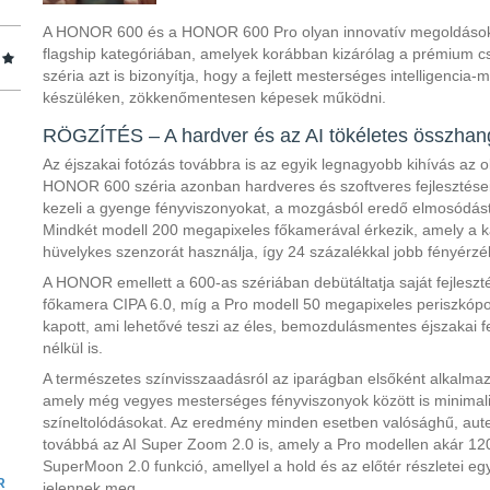
A HONOR 600 és a HONOR 600 Pro olyan innovatív megoldásoka
flagship kategóriában, amelyek korábban kizárólag a prémium csú
széria azt is bizonyítja, hogy a fejlett mesterséges intelligencia
készüléken, zökkenőmentesen képesek működni.
RÖGZÍTÉS – A hardver és az AI tökéletes összhan
Az éjszakai fotózás továbbra is az egyik legnagyobb kihívás az
HONOR 600 széria azonban hardveres és szoftveres fejlesztés
kezeli a gyenge fényviszonyokat, a mozgásból eredő elmosódást 
Mindkét modell 200 megapixeles főkamerával érkezik, amely a k
hüvelykes szenzorát használja, így 24 százalékkal jobb fényérzé
A HONOR emellett a 600-as szériában debütáltatja saját fejleszté
főkamera CIPA 6.0, míg a Pro modell 50 megapixeles periszkópos
kapott, ami lehetővé teszi az éles, bemozdulásmentes éjszakai fe
nélkül is.
A természetes színvisszaadásról az iparágban elsőként alkalmaz
amely még vegyes mesterséges fényviszonyok között is minimali
színeltolódásokat. Az eredmény minden esetben valósághű, auten
továbbá az AI Super Zoom 2.0 is, amely a Pro modellen akár 120×
SuperMoon 2.0 funkció, amellyel a hold és az előtér részletei eg
R
jelennek meg.