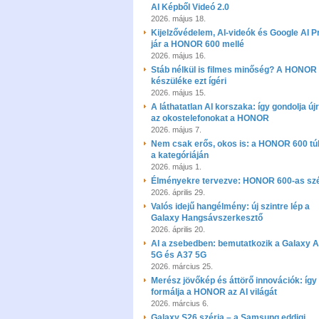
AI Képből Videó 2.0
2026. május 18.
Kijelzővédelem, AI-videók és Google AI P
jár a HONOR 600 mellé
2026. május 16.
Stáb nélkül is filmes minőség? A HONOR 
készüléke ezt ígéri
2026. május 15.
A láthatatlan AI korszaka: így gondolja új
az okostelefonokat a HONOR
2026. május 7.
Nem csak erős, okos is: a HONOR 600 túl
a kategóriáján
2026. május 1.
Élményekre tervezve: HONOR 600-as szé
2026. április 29.
Valós idejű hangélmény: új szintre lép a
Galaxy Hangsávszerkesztő
2026. április 20.
AI a zsebedben: bemutatkozik a Galaxy 
5G és A37 5G
2026. március 25.
Merész jövőkép és áttörő innovációk: így
formálja a HONOR az AI világát
2026. március 6.
Galaxy S26 széria – a Samsung eddigi