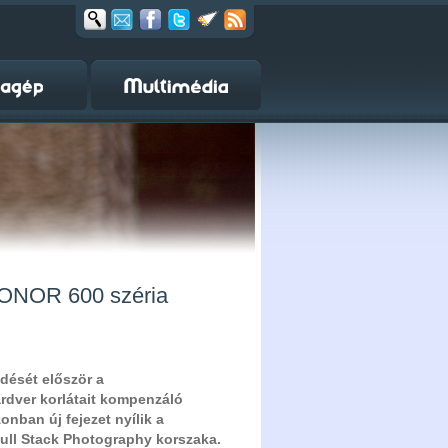
a HONOR 600 széria
ődését először a
rdver korlátait kompenzáló
nban új fejezet nyílik a
Full Stack Photography korszaka.