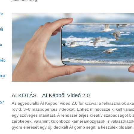
ro
új
ra
lép
ria
ALKOTÁS – AI Képből Videó 2.0
A57
Az egyedülálló AI Képből Videó 2.0 funkcióval a felhasználók aká
rövid, 3–8 másodperces videókat. Ehhez mindössze ki kell vála
egy szöveges utasítást. A rendszer teljes kreatív szabadságot bi
záróképek, valamint különböző kameramozgások is választhatók a
gyors elérését egy új, dedikált AI gomb segíti a készülék oldalán.