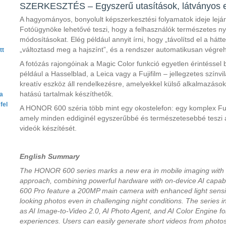
SZERKESZTÉS – Egyszerű utasítások, látványos
A hagyományos, bonyolult képszerkesztési folyamatok ideje lejá
Fotóügynöke lehetővé teszi, hogy a felhasználók természetes ny
módosításokat. Elég például annyit írni, hogy „távolítsd el a hát
„változtasd meg a hajszínt”, és a rendszer automatikusan végreha
tt
A fotózás rajongóinak a Magic Color funkció egyetlen érintéssel 
például a Hasselblad, a Leica vagy a Fujifilm – jellegzetes színv
kreatív eszköz áll rendelkezésre, amelyekkel külső alkalmazások t
hatású tartalmak készíthetők.
ta
fel
A HONOR 600 széria több mint egy okostelefon: egy komplex Fu
amely minden eddiginél egyszerűbbé és természetesebbé teszi a
videók készítését.
English Summary
The HONOR 600 series marks a new era in mobile imaging with 
approach, combining powerful hardware with on-device AI capab
600 Pro feature a 200MP main camera with enhanced light sensitiv
looking photos even in challenging night conditions. The series i
as AI Image-to-Video 2.0, AI Photo Agent, and AI Color Engine fo
experiences. Users can easily generate short videos from photos,