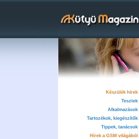
Készülék hírek
Tesztek
Alkalmazások
Tartozékok, kiegészítők
Tippek, tanácsok
Hírek a GSM világából