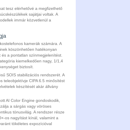
t tesz elérhetővé a megfizethető
cskészülékek sajátjai voltak. A
-modellek immár közvetlenül a
gja
 okostelefonos kamerák számára. A
einek köszönhetően hatékonyan
és a pontatlan színmegjelenítést.
ategória kiemelkedően nagy, 1/1,4
kenységet biztosít.
sű SOIS stabilizációs rendszerét. A
 teleobjektívje CIPA 6.5 minősítést
lvételek készítését akár állvány
ott AI Color Engine gondoskodik,
zálja a sárgás vagy vöröses
tikus tónusvilág. A rendszer része
-os nagyítást kínál, valamint a
yaránt tökéletes expozícióval