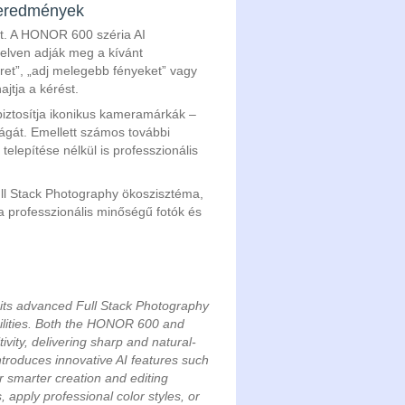
 eredmények
rt. A HONOR 600 széria AI
elven adják meg a kívánt
teret”, „adj melegebb fényeket” vagy
jtja a kérést.
biztosítja ikonikus kameramárkák –
ilágát. Emellett számos további
elepítése nélkül is professzionális
ll Stack Photography ökoszisztéma,
 professzionális minőségű fotók és
its advanced Full Stack Photography
ilities. Both the HONOR 600 and
ity, delivering sharp and natural-
ntroduces innovative AI features such
r smarter creation and editing
 apply professional color styles, or