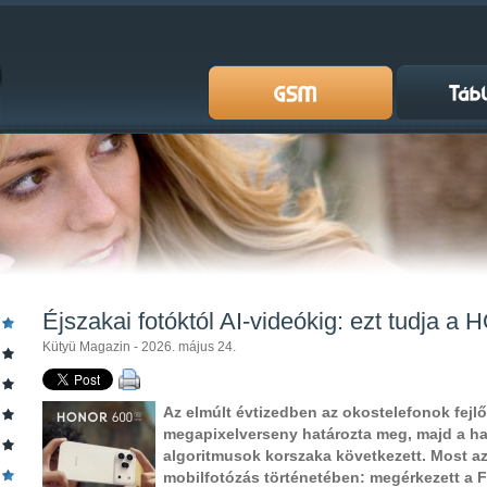
Éjszakai fotóktól AI-videókig: ezt tudja 
Kütyü Magazin - 2026. május 24.
Az elmúlt évtizedben az okostelefonok fejl
megapixelverseny határozta meg, majd a ha
algoritmusok korszaka következett. Most azo
mobilfotózás történetében: megérkezett a 