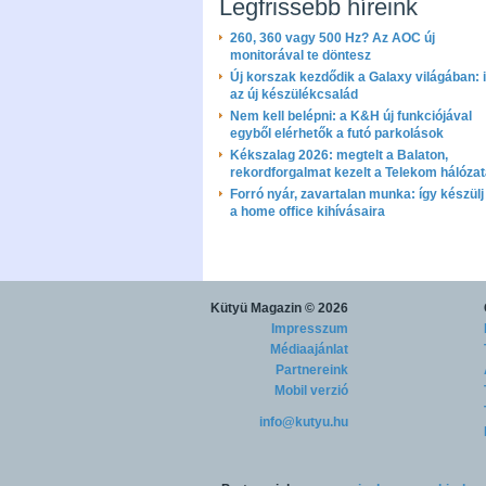
Legfrissebb híreink
260, 360 vagy 500 Hz? Az AOC új
monitorával te döntesz
Új korszak kezdődik a Galaxy világában: i
az új készülékcsalád
Nem kell belépni: a K&H új funkciójával
egyből elérhetők a futó parkolások
Kékszalag 2026: megtelt a Balaton,
rekordforgalmat kezelt a Telekom hálóza
Forró nyár, zavartalan munka: így készülj 
a home office kihívásaira
Kütyü Magazin
© 2026
Impresszum
Médiaajánlat
Partnereink
Mobil verzió
info@kutyu.hu