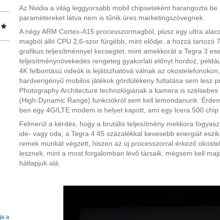
Az Nvidia a világ leggyorsabb mobil chipseteként harangozta be a
paramétereket látva nem is tűnik üres marketingszövegnek.
A négy ARM Cortex-A15 processzormagból, plusz egy ultra alac
magból álló CPU 2,6-szor fürgébb, mint elődje, a hozzá tartoz
grafikus teljesítménnyel kecsegtet, mint amekkorát a Tegra 3 es
teljesítménynövekedés rengeteg gyakorlati előnyt hordoz, péld
4K felbontású videók is lejátszhatóvá válnak az okostelefonokon
hardverigényű mobilos játékok gördülékeny futtatása sem lesz 
Photography Architecture technológiának a kamera is szélsebe
(High-Dynamic Range) funkciókról sem kell lemondanunk. Érdem
ben egy 4G/LTE modem is helyet kapott, ami egy Icera 500 chip
Felmerül a kérdés, hogy a brutális teljesítmény mekkora fogyasz
ide- vagy oda, a Tegra 4 45 százalékkal kevesebb energiát eszik,
remek munkát végzett, hiszen az új processzorral érkező okoste
lesznek, mint a most forgalomban lévő társaik, mégsem kell maj
hátlapjuk alá.
ja a