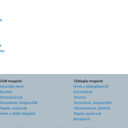
tt
ta
fel
GSM magazin
Táblagép magazin
Készülék hírek
Hírek a táblagépekről
Tesztek
Készülékek
Alkalmazások
Tesztek
Tartozékok, kiegészítők
Tartozékok, kiegészítők
Tippek, tanácsok
Alkalmazások, játékok
Hírek a GSM világából
Tippek, tanácsok
Navigáció