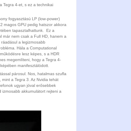
 Tegra 4-et, s ez a technikai
sony fogyasztású LP (low-power)
ó 72 magos GPU pedig hatszor akkora
etében tapasztalhattunk. Ez a
ául már nem csak a Full HD, hanem a
, ráadásul a legizmosabb
probléma. Hála a Computational
s működésre lesz képes, s a HDR
es megemlíteni, hogy a Tegra 4-
 képében manifesztálódott.
tással párosul. Nos, hatalmas szufla
 mint a Tegra 3. Az Nvidia tehát
lefonok ugyan jóval erősebbek
d izmosabb akkumulátort rejteni a