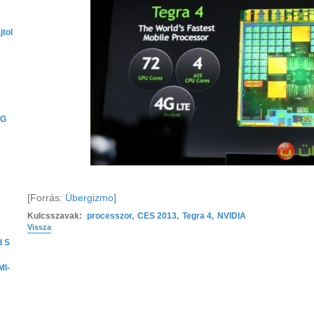
jtol
LG
[Forrás:
Übergizmo
]
Kulcsszavak:
processzor
,
CES 2013
,
Tegra 4
,
NVIDIA
Vissza
d S
MI-