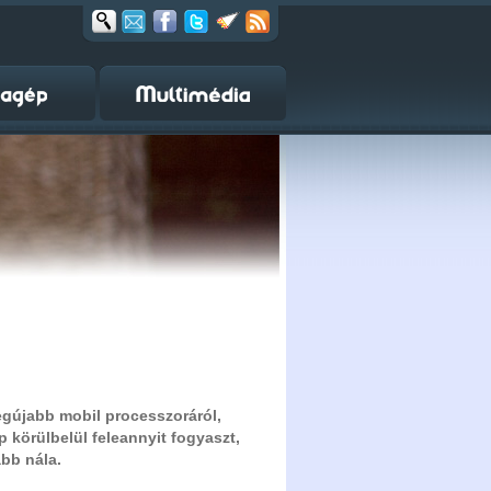
legújabb mobil processzoráról,
ip körülbelül feleannyit fogyaszt,
abb nála.