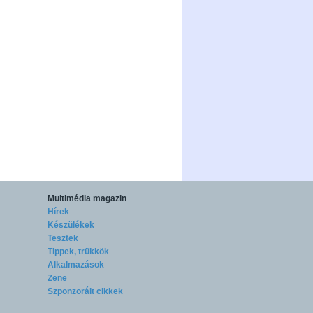
Multimédia magazin
Hírek
Készülékek
Tesztek
Tippek, trükkök
Alkalmazások
Zene
Szponzorált cikkek