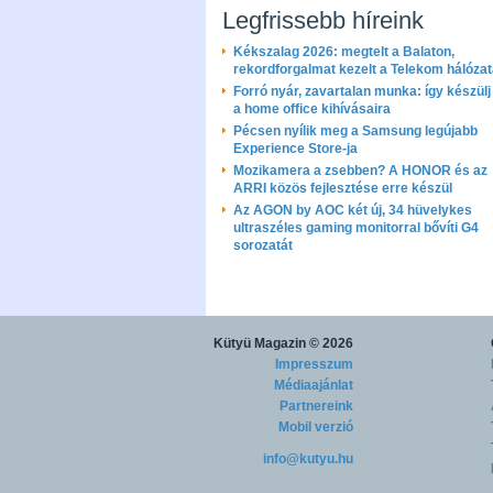
Legfrissebb híreink
Kékszalag 2026: megtelt a Balaton,
rekordforgalmat kezelt a Telekom hálóza
Forró nyár, zavartalan munka: így készülj 
a home office kihívásaira
Pécsen nyílik meg a Samsung legújabb
Experience Store-ja
Mozikamera a zsebben? A HONOR és az
ARRI közös fejlesztése erre készül
Az AGON by AOC két új, 34 hüvelykes
ultraszéles gaming monitorral bővíti G4
sorozatát
Kütyü Magazin
© 2026
Impresszum
Médiaajánlat
Partnereink
Mobil verzió
info@kutyu.hu