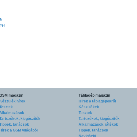
ta
fel
GSM magazin
Táblagép magazin
Készülék hírek
Hírek a táblagépekről
Tesztek
Készülékek
Alkalmazások
Tesztek
Tartozékok, kiegészítők
Tartozékok, kiegészítők
Tippek, tanácsok
Alkalmazások, játékok
Hírek a GSM világából
Tippek, tanácsok
Navigáció