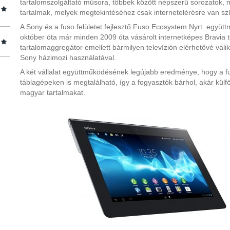
tartalomszolgáltató műsora, többek között népszerű sorozatok, m
tartalmak, melyek megtekintéséhez csak internetelérésre van sz
A Sony és a fuso felületet fejlesztő Fuso Ecosystem Nyrt. együt
október óta már minden 2009 óta vásárolt internetképes Bravia t
tartalomaggregátor emellett bármilyen televízión elérhetővé vál
Sony házimozi használatával.
A két vállalat együttműködésének legújabb eredménye, hogy a 
táblagépeken is megtalálható, így a fogyasztók bárhol, akár külf
magyar tartalmakat.