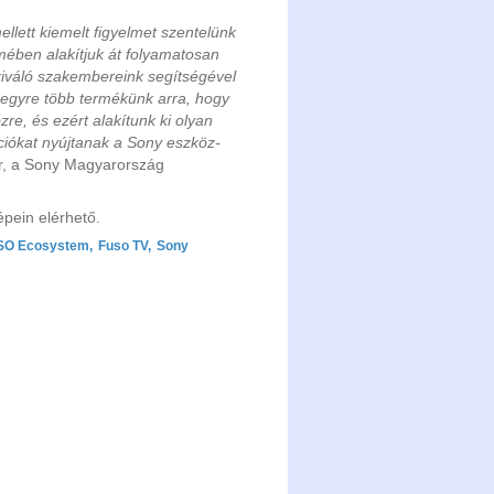
llett kiemelt figyelmet szentelünk
mében alakítjuk át folyamatosan
 kiváló szakembereink segítségével
 egyre több termékünk arra, hogy
re, és ezért alakítunk ki olyan
ciókat nyújtanak a Sony eszköz-
or, a Sony Magyarország
épein elérhető.
SO Ecosystem
,
Fuso TV
,
Sony