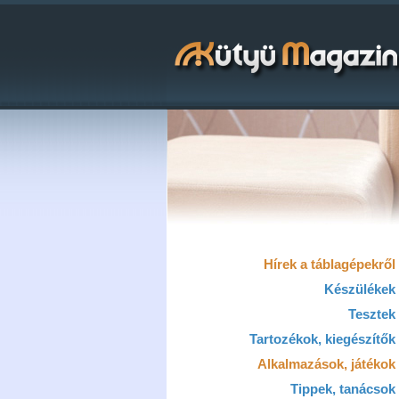
Hírek a táblagépekről
Készülékek
Tesztek
Tartozékok, kiegészítők
Alkalmazások, játékok
Tippek, tanácsok