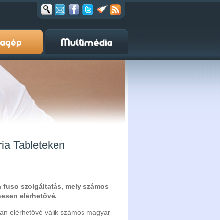
ria Tableteken
 fuso szolgáltatás, mely számos
nesen elérhetővé.
sban elérhetővé válik számos magyar