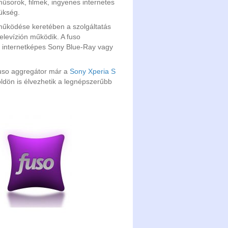
űsorok, filmek, ingyenes internetes
ükség.
tműködése keretében a szolgáltatás
elevízión működik. A fuso
ik internetképes Sony Blue-Ray vagy
fuso aggregátor már a
Sony Xperia S
öldön is élvezhetik a legnépszerűbb