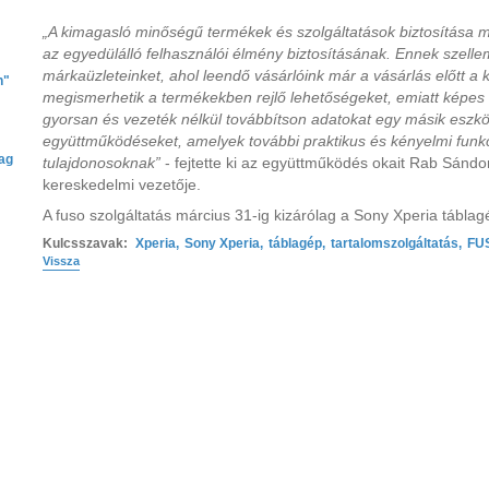
„A kimagasló minőségű termékek és szolgáltatások biztosítása me
az egyedülálló felhasználói élmény biztosításának. Ennek szelle
márkaüzleteinket, ahol leendő vásárlóink már a vásárlás előtt a
n"
megismerhetik a termékekben rejlő lehetőségeket, emiatt képes
gyorsan és vezeték nélkül továbbítson adatokat egy másik eszköz
együttműködéseket, amelyek további praktikus és kényelmi funk
ag
tulajdonosoknak”
- fejtette ki az együttműködés okait Rab Sánd
kereskedelmi vezetője.
A fuso szolgáltatás március 31-ig kizárólag a Sony Xperia táblag
Kulcsszavak:
Xperia
,
Sony Xperia
,
táblagép
,
tartalomszolgáltatás
,
FU
Vissza