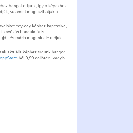
khoz hangot adjunk, így a képekhez
etjük, valamint megoszthatjuk e-
ényeinket egy-egy képhez kapcsolva,
li kávézás hangulatát is
ngját, és máris magunk elé tudjuk
csak aktuális képhez tudunk hangot
AppStore
-ból 0,99 dollárért, vagyis