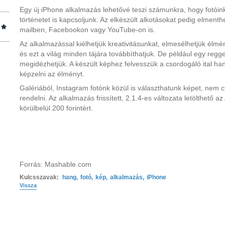
Egy új iPhone alkalmazás lehetővé teszi számunkra, hogy fotóin
történetet is kapcsoljunk. Az elkészült alkotásokat pedig elmenth
mailben, Facebookon vagy YouTube-on is.
Az alkalmazással kiélhetjük kreativitásunkat, elmesélhetjük élm
és ezt a világ minden tájára továbbíthatjuk. De például egy regge
megidézhetjük. A készült képhez felvesszük a csordogáló ital ha
képzelni az élményt.
Galériából, Instagram fotónk közül is választhatunk képet, nem 
rendelni. Az alkalmazás frissített, 2.1.4-es változata letölthető az
körülbelül 200 forintért.
Forrás: Mashable.com
Kulcsszavak:
hang
,
fotó
,
kép
,
alkalmazás
,
iPhone
Vissza