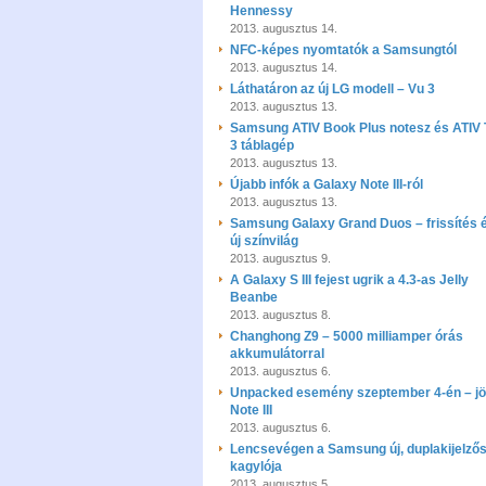
Hennessy
2013. augusztus 14.
NFC-képes nyomtatók a Samsungtól
2013. augusztus 14.
Láthatáron az új LG modell – Vu 3
2013. augusztus 13.
Samsung ATIV Book Plus notesz és ATIV 
3 táblagép
2013. augusztus 13.
Újabb infók a Galaxy Note III-ról
2013. augusztus 13.
Samsung Galaxy Grand Duos – frissítés 
új színvilág
2013. augusztus 9.
A Galaxy S III fejest ugrik a 4.3-as Jelly
Beanbe
2013. augusztus 8.
Changhong Z9 – 5000 milliamper órás
akkumulátorral
2013. augusztus 6.
Unpacked esemény szeptember 4-én – jö
Note III
2013. augusztus 6.
Lencsevégen a Samsung új, duplakijelző
kagylója
2013. augusztus 5.