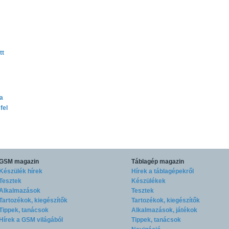
tt
ta
fel
GSM magazin
Táblagép magazin
Készülék hírek
Hírek a táblagépekről
Tesztek
Készülékek
Alkalmazások
Tesztek
Tartozékok, kiegészítők
Tartozékok, kiegészítők
Tippek, tanácsok
Alkalmazások, játékok
Hírek a GSM világából
Tippek, tanácsok