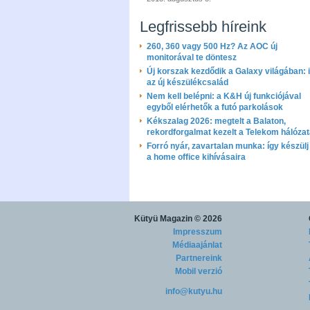
Legfrissebb híreink
260, 360 vagy 500 Hz? Az AOC új
monitorával te döntesz
Új korszak kezdődik a Galaxy világában: i
az új készülékcsalád
Nem kell belépni: a K&H új funkciójával
egyből elérhetők a futó parkolások
Kékszalag 2026: megtelt a Balaton,
rekordforgalmat kezelt a Telekom hálóza
Forró nyár, zavartalan munka: így készülj 
a home office kihívásaira
Kütyü Magazin
© 2026
Impresszum
Médiaajánlat
Partnereink
Mobil verzió
info@kutyu.hu