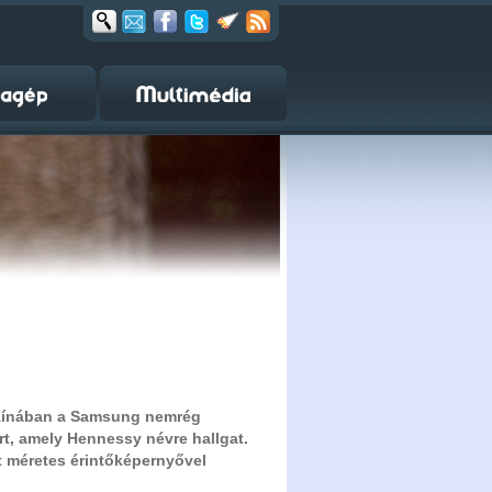
i Kínában a Samsung nemrég
ért, amely Hennessy névre hallgat.
ét méretes érintőképernyővel