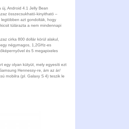
 új, Android 4.1 Jelly Bean
zaz összecsukható-kinyitható –
a legtöbben azt gondolták, hogy
kicsit túlárazta a nem mindennapi
zaz cirka 800 dollár körül alakul,
en egy négymagos, 1,2GHz-es
intőképernyővel és 5 megapixeles
t egy olyan kütyüt, mely egyesíti ezt
gy Samsung Hennessy-re, ám az ár/
ú mobilra (pl. Galaxy S 4) teszik le