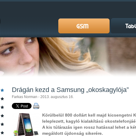
Drágán kezd a Samsung „okoskagylója”
Farkas Norman - 2013. augusztus 16.
Körülbelül 800 dollárt kell majd kicsengetn
leleplezett, kagyló kialakítású okostelefonjá
A kis túlárazás igen rossz hatással lehet a k
megáldott újdonság sikerére.