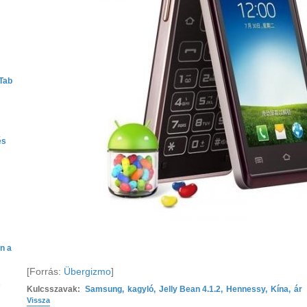
Tab
és
n a
[Forrás:
Übergizmo
]
s
Kulcsszavak:
Samsung
,
kagyló
,
Jelly Bean 4.1.2
,
Hennessy
,
Kína
,
ár
Vissza