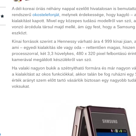
A dél-koreai óriás néhány nappal ezelőtt hivatalosan is bemutatta
rendszerű
okostelefonját
, melynek érdekessége, hogy kagyló – a
kialakítást kapott. Mivel egy közepes tudású modellről van szó, 
vonzó árcédula társul majd mellé, ám úgy fest, hogy a Samsung 
eszközt.
Kínai források szerint a Hennessy várható ára 4 999 kínai jüan, a
ami – egyedi kialakítás ide vagy oda – rettentően magas, hisz
processzorral, két 3,3 hüvelykes, 480 x 320 pixel felbontású ér
kamerával megáldott készülékről van szó.
Ha valaki nagyon bukik a szétnyitható formára és már nagyon vár
a kialakítást az okos funkciókkal, akkor talán be fog ruházni e
érték arányt szem előtt tartó vásárlók biztosan egy nagyobb tudás
voksukat.
a