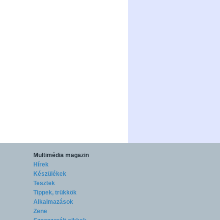
Multimédia magazin
Hírek
Készülékek
Tesztek
Tippek, trükkök
Alkalmazások
Zene