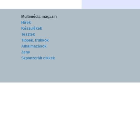
Multimédia magazin
Hírek
Készülékek
Tesztek
Tippek, trükkök
Alkalmazások
Zene
Szponzorált cikkek