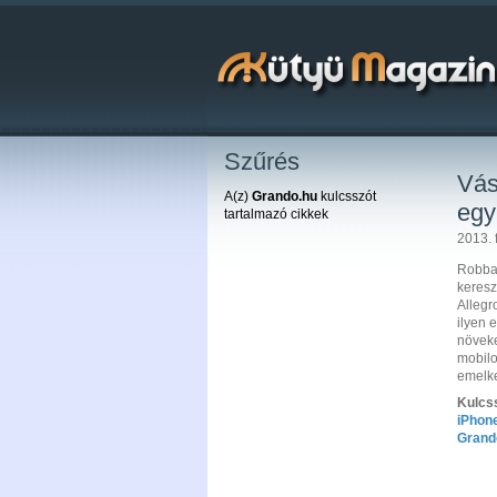
Szűrés
Vás
A(z)
Grando.hu
kulcsszót
egy
tartalmazó cikkek
2013. 
Robba
keresz
Allegr
ilyen 
növeke
mobilo
emelke
Kulcs
iPhon
Grand