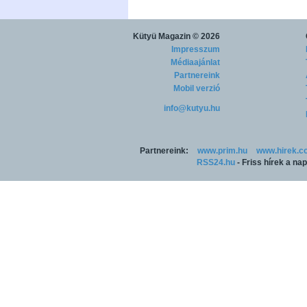
Kütyü Magazin
© 2026
Impresszum
Médiaajánlat
Partnereink
Mobil verzió
info@kutyu.hu
Partnereink:
www.prim.hu
www.hirek.c
RSS24.hu
- Friss hírek a na