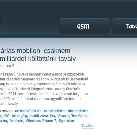
árlás mobilon: csaknem
milliárdot költöttünk tavaly
február 6. -
násszerű növekedésnek indult a mobileszközökön
tüli vásárlás Magyarországon. A Vaterát is üzemeltető
oup.hu oldalain tavaly csaknem elérte a 29 milliót az
eszközökről érkező látogatószám, amely ötszörös
dés 2011-hez képest, miközben az átmenő forgalom
n 200 millió forintról csaknem egymilliárd forintra
dett tavaly.
szavak:
online vásárlás
,
mobiltelefon
,
okostelefon
,
e
,
iOS
,
táblagép
,
mobil vásárlás
,
Vatera
,
TeszVesz
,
o.hu
,
Android
,
Windows Phone 7
,
Symbian
Tovább