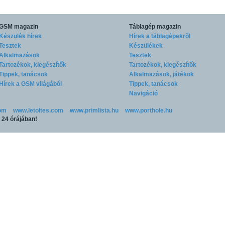
GSM magazin
Táblagép magazin
Készülék hírek
Hírek a táblagépekről
Tesztek
Készülékek
Alkalmazások
Tesztek
Tartozékok, kiegészítők
Tartozékok, kiegészítők
Tippek, tanácsok
Alkalmazások, játékok
Hírek a GSM világából
Tippek, tanácsok
Navigáció
om
www.letoltes.com
www.primlista.hu
www.porthole.hu
p 24 órájában!